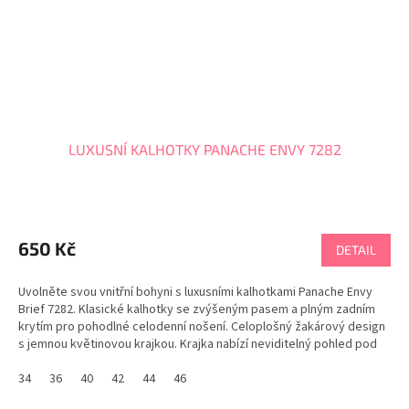
LUXUSNÍ KALHOTKY PANACHE ENVY 7282
650 Kč
DETAIL
Uvolněte svou vnitřní bohyni s luxusními kalhotkami Panache Envy
Brief 7282. Klasické kalhotky se zvýšeným pasem a plným zadním
krytím pro pohodlné celodenní nošení. Celoplošný žakárový design
s jemnou květinovou krajkou. Krajka nabízí neviditelný pohled pod
oblečením. Dárek pro ženu....
34
36
40
42
44
46