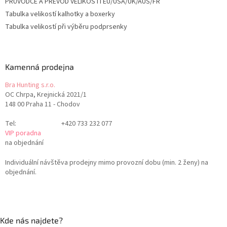
PRŮVODCE A PŘEVOD VELIKOSTÍ EU/USA/UK/AUS/FR
Tabulka velikostí kalhotky a boxerky
Tabulka velikostí při výběru podprsenky
Kamenná prodejna
Bra Hunting s.r.o.
OC Chrpa, Krejnická 2021/1
148 00 Praha 11 - Chodov
Tel:
+420 733 232 077
VIP poradna
na objednání
Individuální návštěva prodejny mimo provozní dobu (min. 2 ženy) na
objednání.
Kde nás najdete?