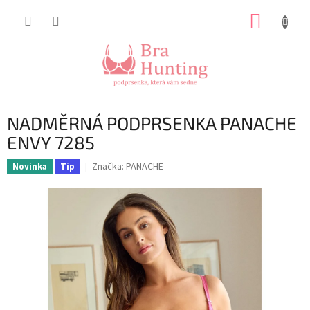
Přejít
NÁKUP
na
obsah
KOŠÍK
NADMĚRNÁ PODPRSENKA PANACHE
ENVY 7285
Značka:
PANACHE
Novinka
Tip