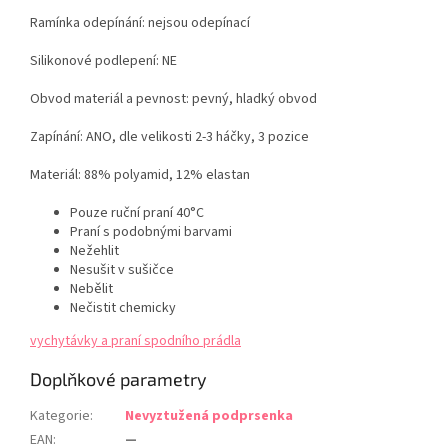
Ramínka odepínání: nejsou odepínací
Silikonové podlepení: NE
Obvod materiál a pevnost: pevný, hladký obvod
Zapínání: ANO, dle velikosti 2-3 háčky, 3 pozice
Materiál:
88
% polyamid, 12% elastan
Pouze ruční praní 40°C
Praní s podobnými barvami
Nežehlit
Nesušit v sušičce
Nebělit
Nečistit chemicky
vychytávky a praní spodního prádla
Doplňkové parametry
Kategorie
:
Nevyztužená podprsenka
EAN
:
—