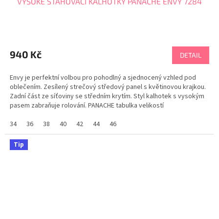
VYSOKÉ STAHOVACÍ KALHOTKY PANACHE ENVY 7284
940 Kč
DETAIL
Envy je perfektní volbou pro pohodlný a sjednocený vzhled pod
oblečením. Zesílený strečový středový panel s květinovou krajkou.
Zadní část ze síťoviny se středním krytím. Styl kalhotek s vysokým
pasem zabraňuje rolování. PANACHE tabulka velikostí
34
36
38
40
42
44
46
Tip