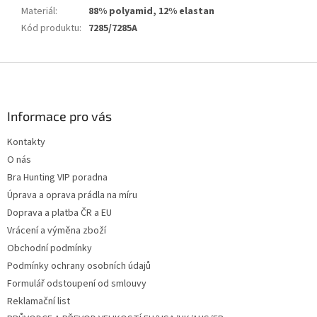
Materiál
:
88% polyamid, 12% elastan
Kód produktu
:
7285/7285A
Z
á
p
a
Informace pro vás
t
Kontakty
í
O nás
Bra Hunting VIP poradna
Úprava a oprava prádla na míru
Doprava a platba ČR a EU
Vrácení a výměna zboží
Obchodní podmínky
Podmínky ochrany osobních údajů
Formulář odstoupení od smlouvy
Reklamační list