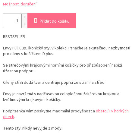
Možnosti doručení
Přidat do košíku
BESTSELLER
Envy Full Cup, ikonický styl v kolekci Panache je skutečnou nezbytností
pro dámy s košíčkem D plus.
Se strečovými krajkovými horními košíčky pro přizpůsobení nabízí
úžasnou podporu.
Cílený střih dodá tvar a centruje poprsí ze stran na střed.
Envy je navržená s nadčasovou celoplošnou žakárovou krajkou a
květinovými krajkovými košíčky.
Podprsenka Vám poskytne maximální prodyšnost a
obstojí i v horkých
dnech
.
Tento styl nikdy nevyjde z módy.