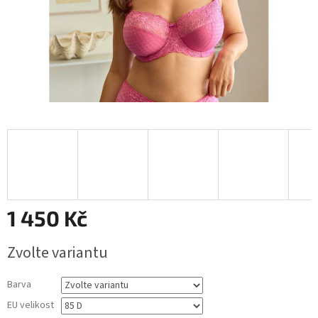
1 450 Kč
Měrná
Zvolte variantu
cena:
Barva
EU velikost