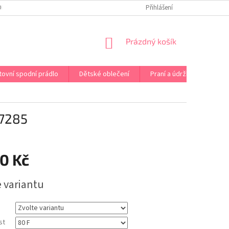
OPRAVA PRÁDLA NA MÍRU
DOPRAVA A PLATBA ČR A EU
Přihlášení
VRÁCENÍ A V
NÁKUPNÍ
Prázdný košík
KOŠÍK
tovní spodní prádlo
Dětské oblečení
Praní a údržba
Kont
7285
0 Kč
e variantu
st