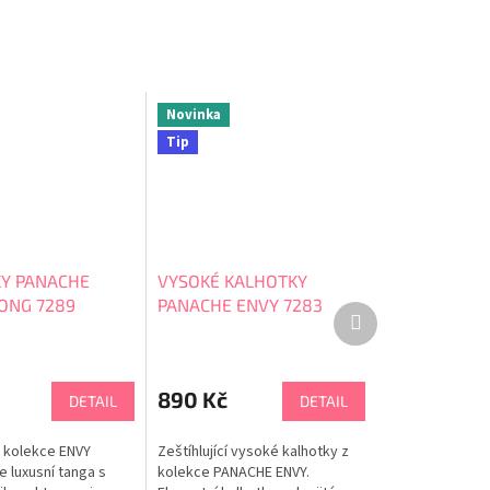
Novinka
Tip
Y PANACHE
VYSOKÉ KALHOTKY
ONG 7289
PANACHE ENVY 7283
Další
produkt
890 Kč
DETAIL
DETAIL
 kolekce ENVY
Zeštíhlující vysoké kalhotky z
 luxusní tanga s
kolekce PANACHE ENVY.