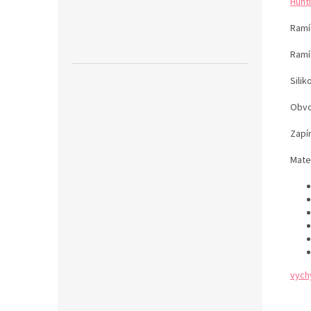
Hunti
Ramín
Ramí
Sili
Obvo
Zapín
Mater
vych