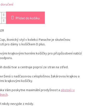
 doručení
Přidat do košíku
LER
 Cup, ikonický styl v kolekci Panache je skutečnou
stí pro dámy s košíčkem D plus.
vými krajkovými horními košíčky pro přizpůsobení nabízí
podporu.
řih dodá tvar a centruje poprsí ze stran na střed.
navržená s nadčasovou celoplošnou žakárovou krajkou a
mi krajkovými košíčky.
ka Vám poskytne maximální prodyšnost a
obstojí i v
dnech
.
l nikdy nevyjde z módy.