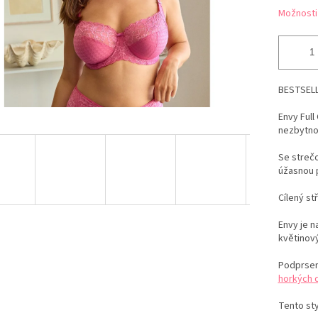
Možnosti
BESTSEL
Envy Full
nezbytno
Se strečo
úžasnou 
Cílený st
Envy je 
květinový
Podprsen
horkých 
Tento sty