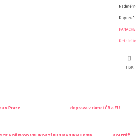
Nadměrné 
Doporuč
PANACHE t
Detailní 
TISK
na v Praze
doprava v rámci ČR a EU
CE A PŘEVOD VELIKOSTÍ EU/USA/UK/AUS/FR
SOUTĚŽ