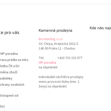
Kde nás naj
Kamenná prodejna
e pro vás
Bra Hunting s.r.o.
OC Chrpa, Krejnická 2021/1
148 00 Praha 11 - Chodov
 VIP poradna
Tel:
+420 733 232 077
rava prádla na míru
VIP poradna
latba ČR a EU
na objednání
ýměna zboží
Individuální návštěva prodejny
podmínky
mimo provozní dobu (min. 2
chrany osobních
ženy) na objednání.
dstoupení od
list