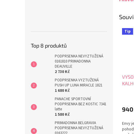
Souvi
Tip
Top 8 produktů
PODPRSENKA NEVYZTUŽENÁ
0161810 PRIMADONNA
DEAUVILLE
2 730 Kč
VYSO
PODPRSENKA VYZTUŽENÁ
KALH
PUSH UP LUNA MIRACLE 1821
ENVY
1 680 Kč
PANACHE SPORTOVNÍ
PODPRSENKA BEZ KOSTIC 7341
940
latte
1 580 Kč
PRIMADONNA BELGRAVIA
Envy j
PODPRSENKA NEVYZTUŽENÁ
pohodl
0163222