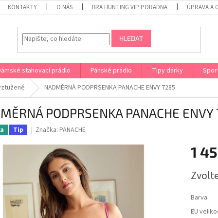
KONTAKTY
O NÁS
BRA HUNTING VIP PORADNA
ÚPRAVA A 
HLEDAT
Dámské stahovací prádlo
Pánské prádlo
Tipy dárky
Spor
yztužené
NADMĚRNÁ PODPRSENKA PANACHE ENVY 7285
MĚRNÁ PODPRSENKA PANACHE ENVY 
Značka:
PANACHE
ka
Tip
1 45
Měrná
Zvolt
cena:
Barva
EU veliko