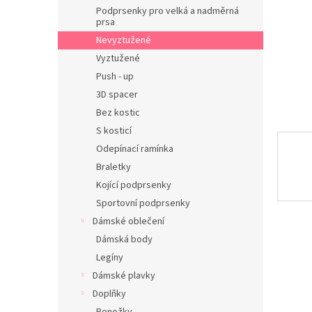
n
Podprsenky pro velká a nadměrná
e
prsa
l
Nevyztužené
Vyztužené
Push - up
3D spacer
Bez kostic
S kosticí
Odepínací ramínka
Braletky
Kojící podprsenky
Sportovní podprsenky
Dámské oblečení
Dámská body
Legíny
Dámské plavky
Doplňky