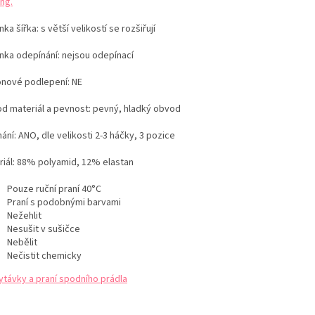
ng.
ka šířka: s větší velikostí se rozšiřují
nka odepínání: nejsou odepínací
konové podlepení: NE
d materiál a pevnost: pevný, hladký obvod
ání: ANO, dle velikosti 2-3 háčky, 3 pozice
iál:
88
% polyamid, 12% elastan
Pouze ruční praní 40°C
Praní s podobnými barvami
Nežehlit
Nesušit v sušičce
Nebělit
Nečistit chemicky
ytávky a praní spodního prádla