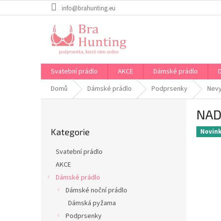
Přejít
info@brahunting.eu
na
obsah
Svatební prádlo
AKCE
Dámské prádlo
Domů
Dámské prádlo
Podprsenky
Nev
P
NAD
o
Přeskočit
s
Kategorie
kategorie
Novin
t
r
Svatební prádlo
a
AKCE
n
Dámské prádlo
n
í
Dámské noční prádlo
p
Dámská pyžama
a
Podprsenky