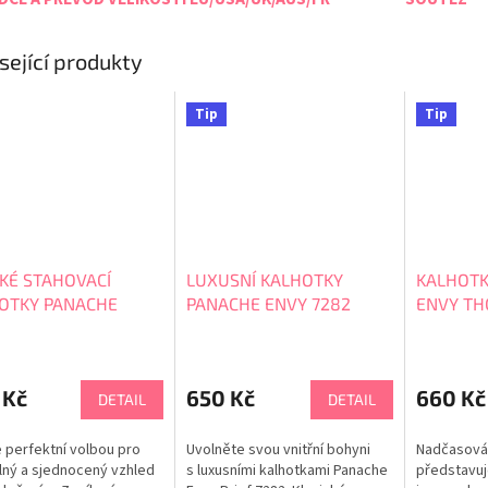
sející produkty
Tip
Tip
KÉ STAHOVACÍ
LUXUSNÍ KALHOTKY
KALHOTK
OTKY PANACHE
PANACHE ENVY 7282
ENVY TH
 7284
 Kč
650 Kč
660 Kč
DETAIL
DETAIL
e perfektní volbou pro
Uvolněte svou vnitřní bohyni
Nadčasová
ný a sjednocený vzhled
s luxusními kalhotkami Panache
představuje