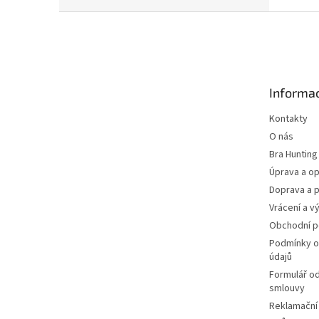
Z
á
p
a
t
Informac
í
Kontakty
O nás
Bra Hunting
Úprava a op
Doprava a p
Vrácení a v
Obchodní 
Podmínky o
údajů
Formulář o
smlouvy
Reklamační 