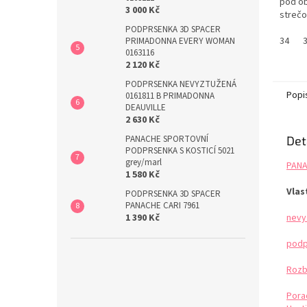
pod ob
3 000 Kč
strečo
květin
PODPRSENKA 3D SPACER
ze síť
34
PRIMADONNA EVERY WOMAN
0163116
Styl k
2 120 Kč
zabraň
tabulk
PODPRSENKA NEVYZTUŽENÁ
Popi
0161811 B PRIMADONNA
DEAUVILLE
2 630 Kč
Det
PANACHE SPORTOVNÍ
PODPRSENKA S KOSTICÍ 5021
grey/marl
PANA
1 580 Kč
Vlas
PODPRSENKA 3D SPACER
PANACHE CARI 7961
nevy
1 390 Kč
podp
Rozb
Pora