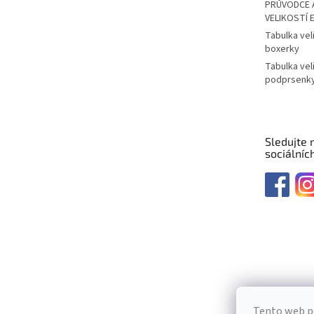
PRŮVODCE 
VELIKOSTÍ 
Tabulka vel
boxerky
Tabulka vel
podprsenk
Sledujte 
sociálních
Tento web p