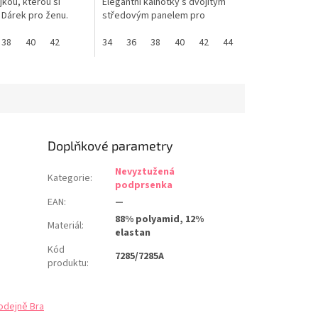
kou, kterou si
Elegantní kalhotky s dvojitým
 Dárek pro ženu.
středovým panelem pro
Á EDICE PANACHE
sjednocený vzhled postavy.
ikostí
38
40
42
PANACHE tabulka velikostí
34
36
38
40
42
44
46
Doplňkové parametry
Nevyztužená
Kategorie
:
podprsenka
EAN
:
—
88% polyamid, 12%
Materiál
:
elastan
Kód
7285/7285A
produktu
:
odejně Bra