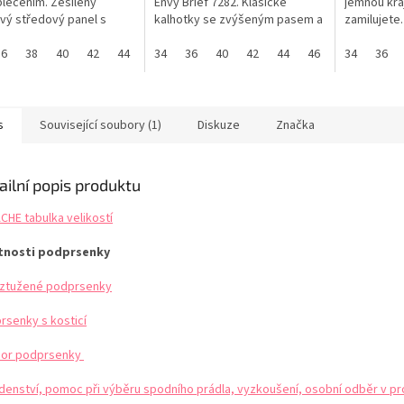
lečením. Zesílený
Envy Brief 7282. Klasické
jemnou kraj
vý středový panel s
kalhotky se zvýšeným pasem a
zamilujete.
ovou krajkou. Zadní část
plným zadním krytím pro
LIMITOVAN
oviny se středním krytím.
36
38
40
42
44
46
pohodlné celodenní nošení.
34
36
40
42
44
46
tabulka vel
34
36
alhotek s vysokým pasem
Celoplošný žakárový design s
uje rolování. PANACHE
jemnou květinovou krajkou.
a velikostí
Krajka nabízí neviditelný pohled
pod oblečením. Dárek pro
s
Související soubory (1)
Diskuze
Značka
ženu....
ailní popis produktu
CHE tabulka velikostí
tnosti podprsenky
ztužené podprsenky
rsenky s kosticí
or podprsenky
denství, pomoc při výběru spodního prádla, vyzkoušení, osobní odběr v pr