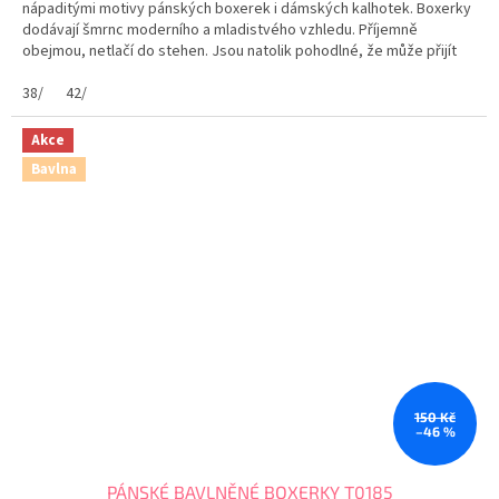
nápaditými motivy pánských boxerek i dámských kalhotek. Boxerky
dodávají šmrnc moderního a mladistvého vzhledu. Příjemně
obejmou, netlačí do stehen. Jsou natolik pohodlné, že může přijít
myšlenka: mám nebo nemám boxerky na sobě? Maximální...
38/
42/
Akce
Bavlna
150 Kč
–46 %
PÁNSKÉ BAVLNĚNÉ BOXERKY T0185