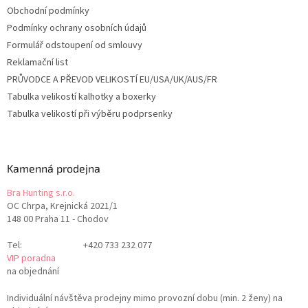
Obchodní podmínky
Podmínky ochrany osobních údajů
Formulář odstoupení od smlouvy
Reklamační list
PRŮVODCE A PŘEVOD VELIKOSTÍ EU/USA/UK/AUS/FR
Tabulka velikostí kalhotky a boxerky
Tabulka velikostí při výběru podprsenky
Kamenná prodejna
Bra Hunting s.r.o.
OC Chrpa, Krejnická 2021/1
148 00 Praha 11 - Chodov
Tel:
+420 733 232 077
VIP poradna
na objednání
Individuální návštěva prodejny mimo provozní dobu (min. 2 ženy) na