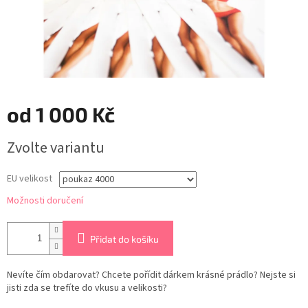
od
1 000 Kč
Měrná
Zvolte variantu
cena:
EU velikost
Možnosti doručení
Přidat do košíku
Nevíte čím obdarovat? Chcete pořídit dárkem krásné prádlo? Nejste si
jisti zda se trefíte do vkusu a velikosti?