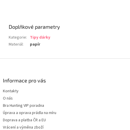
Doplňkové parametry
Kategorie
:
Tipy dárky
Materiál
:
papír
Z
á
p
a
Informace pro vás
t
Kontakty
í
O nás
Bra Hunting VIP poradna
Úprava a oprava prádla na míru
Doprava a platba ČR a EU
Vrácení a výměna zboží