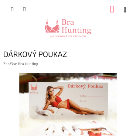
Přejít
NÁKUP
na
obsah
KOŠÍK
DÁRKOVÝ POUKAZ
Značka:
Bra Hunting