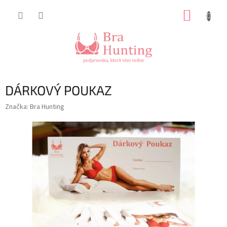
Přejít
NÁKUP
na
obsah
KOŠÍK
DÁRKOVÝ POUKAZ
Značka:
Bra Hunting