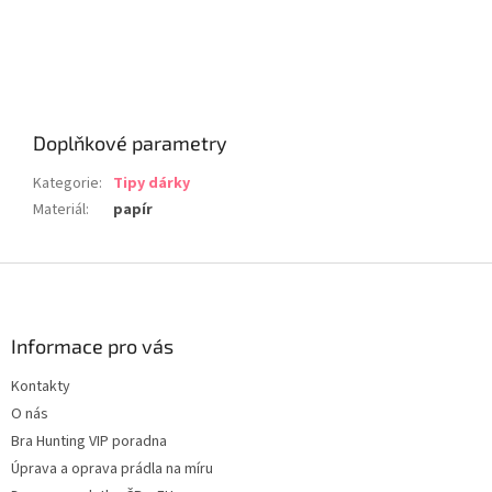
Doplňkové parametry
Kategorie
:
Tipy dárky
Materiál
:
papír
Z
á
p
a
Informace pro vás
t
Kontakty
í
O nás
Bra Hunting VIP poradna
Úprava a oprava prádla na míru