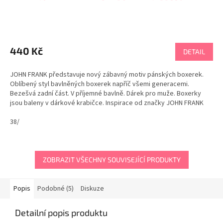
440 Kč
DETAIL
JOHN FRANK představuje nový zábavný motiv pánských boxerek.
Oblíbený styl bavlněných boxerek napříč všemi generacemi.
Bezešvá zadní část. V příjemné bavlně. Dárek pro muže. Boxerky
jsou baleny v dárkové krabičce. Inspirace od značky JOHN FRANK
Doporučujeme. Tabulka velikostí JOHN FRANK
38/
ZOBRAZIT VŠECHNY SOUVISEJÍCÍ PRODUKTY
Popis
Podobné (5)
Diskuze
Detailní popis produktu