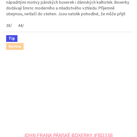
nápaditými motivy pánských boxerek i dámských kalhotek. Boxerky
dodávají šmrnc moderního a mladistvého vzhledu. Příjemně
obejmou, netlačí do stehen. Jsou natolik pohodlné, že může přijít
myšlenka: mám nebo nemám boxerky na sobě? Maximální...
38/
44/
Tip
Bavlna
JOHN FRANK PÁNSKÉ BOXERKY JFBD338