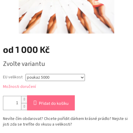
od
1 000 Kč
Měrná
Zvolte variantu
cena:
EU velikost
Možnosti doručení
Přidat do košíku
Nevíte čím obdarovat? Chcete pořídit dárkem krásné prádlo? Nejste si
jisti zda se trefíte do vkusu a velikosti?