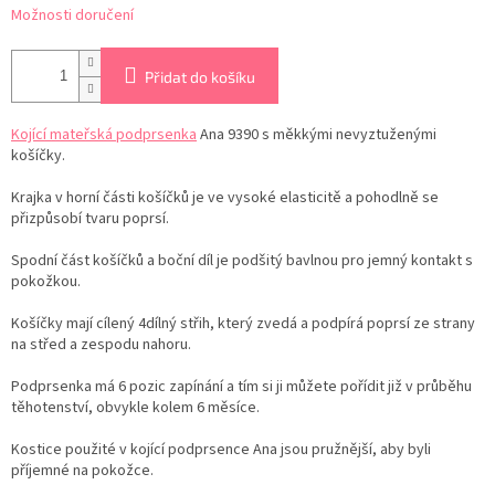
Možnosti doručení
Přidat do košíku
Kojící mateřská podprsenka
Ana 9390 s měkkými nevyztuženými
košíčky.
Krajka v horní části košíčků je ve vysoké elasticitě a pohodlně se
přizpůsobí tvaru poprsí.
Spodní část košíčků a boční díl je podšitý bavlnou pro jemný kontakt s
pokožkou.
Košíčky mají cílený 4dílný střih, který zvedá a podpírá poprsí ze strany
na střed a zespodu nahoru.
Podprsenka má 6 pozic zapínání a tím si ji můžete pořídit již v průběhu
těhotenství, obvykle kolem 6 měsíce.
Kostice použité v kojící podprsence Ana jsou pružnější, aby byli
příjemné na pokožce.