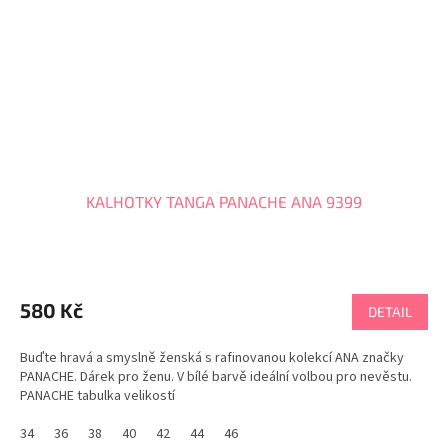
KALHOTKY TANGA PANACHE ANA 9399
580 Kč
DETAIL
Buďte hravá a smyslně ženská s rafinovanou kolekcí ANA značky
PANACHE. Dárek pro ženu. V bílé barvě ideální volbou pro nevěstu.
PANACHE tabulka velikostí
34
36
38
40
42
44
46