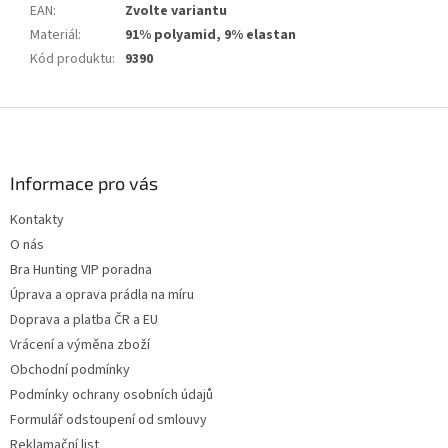
EAN
:
Zvolte variantu
Materiál
:
91% polyamid, 9% elastan
Kód produktu
:
9390
Z
á
p
a
Informace pro vás
t
Kontakty
í
O nás
Bra Hunting VIP poradna
Úprava a oprava prádla na míru
Doprava a platba ČR a EU
Vrácení a výměna zboží
Obchodní podmínky
Podmínky ochrany osobních údajů
Formulář odstoupení od smlouvy
Reklamační list