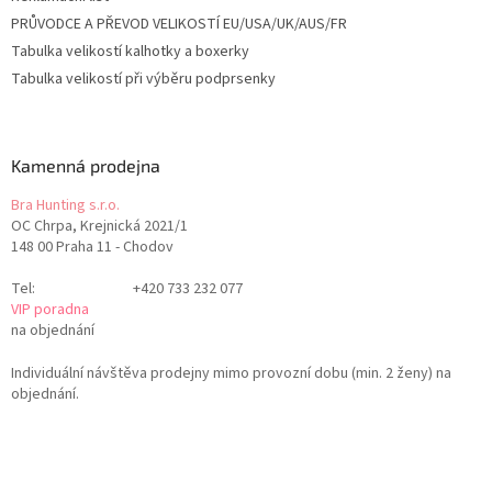
PRŮVODCE A PŘEVOD VELIKOSTÍ EU/USA/UK/AUS/FR
Tabulka velikostí kalhotky a boxerky
Tabulka velikostí při výběru podprsenky
Kamenná prodejna
Bra Hunting s.r.o.
OC Chrpa, Krejnická 2021/1
148 00 Praha 11 - Chodov
Tel:
+420 733 232 077
VIP poradna
na objednání
Individuální návštěva prodejny mimo provozní dobu (min. 2 ženy) na
objednání.