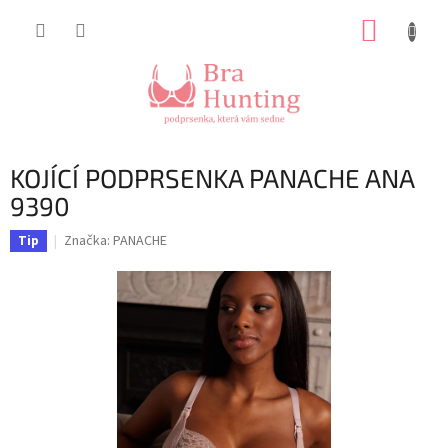
Přejít
NÁKUP
na
obsah
KOŠÍK
KOJÍCÍ PODPRSENKA PANACHE ANA
9390
Značka:
PANACHE
Tip