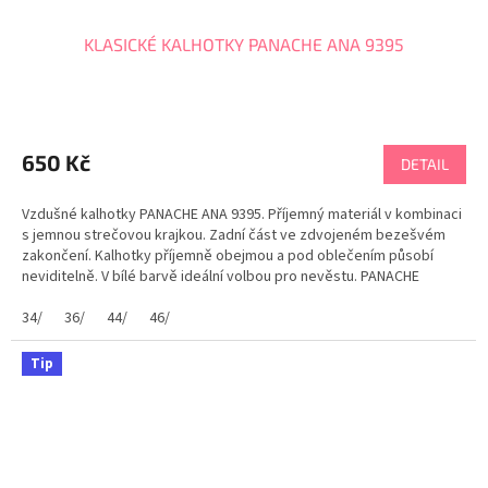
KLASICKÉ KALHOTKY PANACHE ANA 9395
650 Kč
DETAIL
Vzdušné kalhotky PANACHE ANA 9395. Příjemný materiál v kombinaci
s jemnou strečovou krajkou. Zadní část ve zdvojeném bezešvém
zakončení. Kalhotky příjemně obejmou a pod oblečením působí
neviditelně. V bílé barvě ideální volbou pro nevěstu. PANACHE
tabulka velikostí
34/
36/
44/
46/
Tip