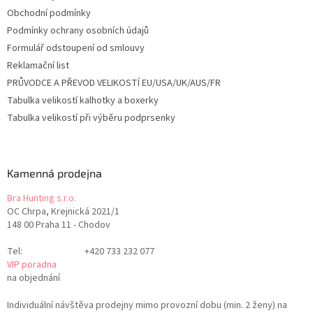
Obchodní podmínky
Podmínky ochrany osobních údajů
Formulář odstoupení od smlouvy
Reklamační list
PRŮVODCE A PŘEVOD VELIKOSTÍ EU/USA/UK/AUS/FR
Tabulka velikostí kalhotky a boxerky
Tabulka velikostí při výběru podprsenky
Kamenná prodejna
Bra Hunting s.r.o.
OC Chrpa, Krejnická 2021/1
148 00 Praha 11 - Chodov
Tel:
+420 733 232 077
VIP poradna
na objednání
Individuální návštěva prodejny mimo provozní dobu (min. 2 ženy) na