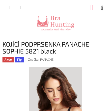
Přejít
NÁKUP
na
obsah
KOŠÍK
KOJÍCÍ PODPRSENKA PANACHE
SOPHIE 5821 black
Značka:
PANACHE
Akce
Tip