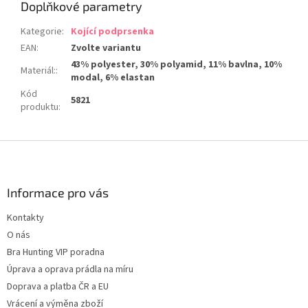
Doplňkové parametry
Kategorie
:
Kojící podprsenka
EAN
:
Zvolte variantu
43% polyester, 30% polyamid, 11% bavlna, 10%
Materiál:
:
modal, 6% elastan
Kód
5821
produktu
:
Z
á
p
a
Informace pro vás
t
Kontakty
í
O nás
Bra Hunting VIP poradna
Úprava a oprava prádla na míru
Doprava a platba ČR a EU
Vrácení a výměna zboží