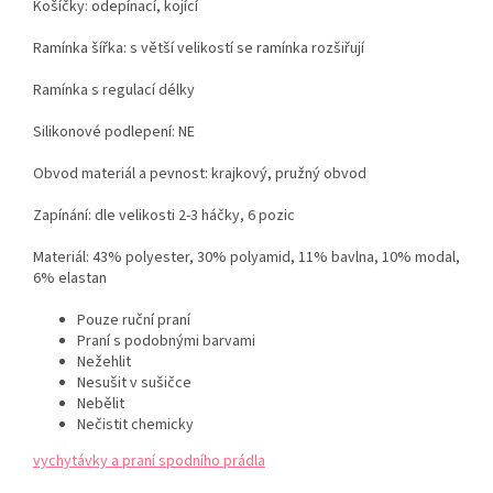
Košíčky: odepínací, kojící
Ramínka šířka: s větší velikostí se ramínka rozšiřují
Ramínka s regulací délky
Silikonové podlepení: NE
Obvod materiál a pevnost: krajkový, pružný obvod
Zapínání: dle velikosti 2-3 háčky, 6
pozic
Materiál: 43% polyester, 30% polyamid, 11% bavlna, 10% modal,
6% elastan
Pouze ruční praní
Praní s podobnými barvami
Nežehlit
Nesušit v sušičce
Nebělit
Nečistit chemicky
vychytávky a praní spodního prádla