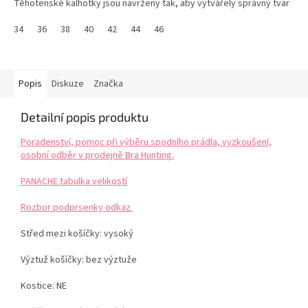
Těhotenské kalhotky jsou navrženy tak, aby vytvářely správný tvar
a pohodlné nošení...
34
36
38
40
42
44
46
Popis
Diskuze
Značka
Detailní popis produktu
Poradenství, pomoc při výběru spodního prádla, vyzkoušení,
osobní odběr v prodejně Bra Hunting.
PANACHE tabulka velikostí
Rozbor podprsenky odkaz
Střed mezi košíčky:
vysoký
Výztuž košíčky:
bez výztuže
Kostice: NE