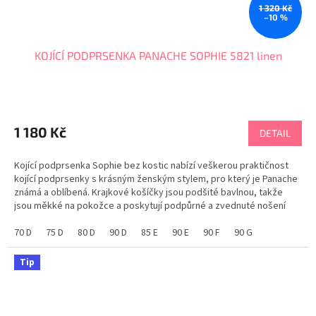
1 320 Kč
–10 %
KOJÍCÍ PODPRSENKA PANACHE SOPHIE 5821 linen
1 180 Kč
DETAIL
Kojící podprsenka Sophie bez kostic nabízí veškerou praktičnost
kojící podprsenky s krásným ženským stylem, pro který je Panache
známá a oblíbená. Krajkové košíčky jsou podšité bavlnou, takže
jsou měkké na pokožce a poskytují podpůrné a zvednuté nošení
během těhotenství a kojení. Spouštěcí...
70 D
75 D
80 D
90 D
85 E
90 E
90 F
90 G
Tip