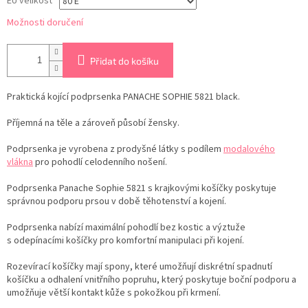
EU velikost
Možnosti doručení
Přidat do košíku
Praktická kojící podprsenka PANACHE SOPHIE 5821 black.
Příjemná na těle a zároveň působí žensky.
Podprsenka je vyrobena z prodyšné látky s podílem
modalového
vlákna
pro pohodlí celodenního nošení.
Podprsenka Panache Sophie 5821 s krajkovými košíčky poskytuje
správnou podporu prsou v době těhotenství a kojení.
Podprsenka nabízí maximální pohodlí bez kostic a výztuže
s odepínacími košíčky pro komfortní manipulaci při kojení.
Rozevírací košíčky mají spony, které umožňují diskrétní spadnutí
košíčku a odhalení vnitřního popruhu, který poskytuje boční podporu a
umožňuje větší kontakt kůže s pokožkou při krmení.