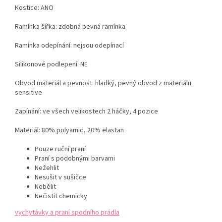
Kostice:
ANO
Ramínka šířka:
zdobná pevná ramínka
Ramínka odepínání:
nejsou odepínací
Silikonové podlepení:
NE
Obvod materiál a pevnost:
hladký, pevný obvod z materiálu
sensitive
Zapínání:
ve všech velikostech
2
háčky, 4 pozice
Materiál:
80% polyamid, 20% elastan
Pouze ruční praní
Praní s podobnými barvami
Nežehlit
Nesušit v sušičce
Nebělit
Nečistit chemicky
vychytávky a praní spodního prádla