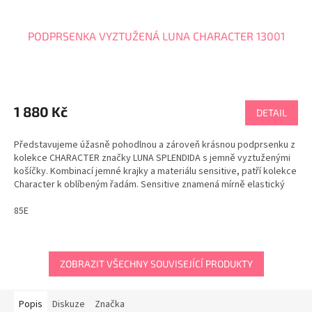
PODPRSENKA VYZTUŽENÁ LUNA CHARACTER 13001
1 880 Kč
DETAIL
Představujeme úžasně pohodlnou a zároveň krásnou podprsenku z
kolekce CHARACTER značky LUNA SPLENDIDA s jemně vyztuženými
košíčky. Kombinací jemné krajky a materiálu sensitive, patří kolekce
Character k oblíbeným řadám. Sensitive znamená mírně elastický
materiál, na kterém se netvoří žmolky a...
85E
ZOBRAZIT VŠECHNY SOUVISEJÍCÍ PRODUKTY
Popis
Diskuze
Značka