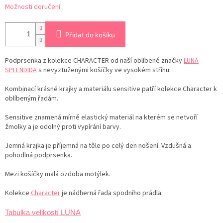
Možnosti doručení
Přidat do košíku
Podprsenka z kolekce CHARACTER od naší oblíbené
značky
LUNA
SPLENDIDA
s nevyztuženými košíčky ve vysokém střihu.
Kombinací krásné krajky a materiálu sensitive patří kolekce Character k
oblíbeným řadám.
Sensitive znamená mírně elastický materiál na kterém se netvoří
žmolky a je odolný proti vypírání barvy.
Jemná krajka je příjemná na těle po celý den nošení. Vzdušná a
pohodlná podprsenka.
Mezi košíčky malá ozdoba motýlek.
Kolekce
Character
je nádherná řada spodního prádla.
Tabulka velikostí LUNA