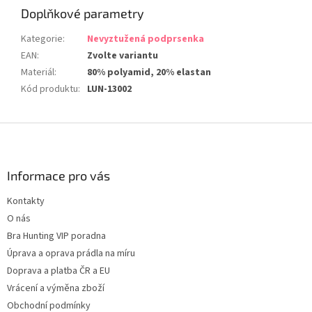
Doplňkové parametry
Kategorie
:
Nevyztužená podprsenka
EAN
:
Zvolte variantu
Materiál
:
80% polyamid, 20% elastan
Kód produktu
:
LUN-13002
Z
á
p
a
Informace pro vás
t
Kontakty
í
O nás
Bra Hunting VIP poradna
Úprava a oprava prádla na míru
Doprava a platba ČR a EU
Vrácení a výměna zboží
Obchodní podmínky