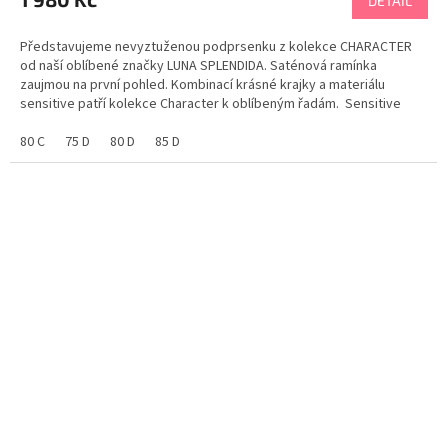
DETAIL
Představujeme nevyztuženou podprsenku z kolekce CHARACTER
od naší oblíbené značky LUNA SPLENDIDA. Saténová ramínka
zaujmou na první pohled. Kombinací krásné krajky a materiálu
sensitive patří kolekce Character k oblíbeným řadám. Sensitive
mírně elastický materiál na kterém se netvoří žmolky a...
80 C
75 D
80 D
85 D