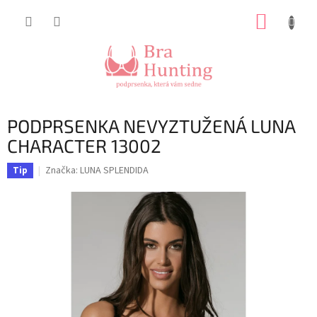
Přejít
NÁKUP
na
obsah
KOŠÍK
PODPRSENKA NEVYZTUŽENÁ LUNA
CHARACTER 13002
Značka:
LUNA SPLENDIDA
Tip