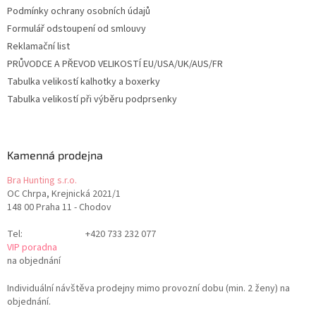
Podmínky ochrany osobních údajů
Formulář odstoupení od smlouvy
Reklamační list
PRŮVODCE A PŘEVOD VELIKOSTÍ EU/USA/UK/AUS/FR
Tabulka velikostí kalhotky a boxerky
Tabulka velikostí při výběru podprsenky
Kamenná prodejna
Bra Hunting s.r.o.
OC Chrpa, Krejnická 2021/1
148 00 Praha 11 - Chodov
Tel:
+420 733 232 077
VIP poradna
na objednání
Individuální návštěva prodejny mimo provozní dobu (min. 2 ženy) na
objednání.