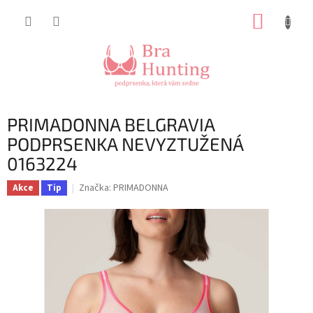
Přejít
NÁKUP
na
obsah
KOŠÍK
PRIMADONNA BELGRAVIA
PODPRSENKA NEVYZTUŽENÁ
0163224
Značka:
PRIMADONNA
Akce
Tip