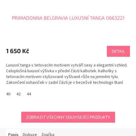
PRIMADONNA BELGRAVIA LUXUSNÍ TANGA 0663221
1 650 Kč
DETAIL
Luxusní tanga s tetovacím motivem vytváří sexy a elegantní vzhled.
Celoplošná luxusní výšivka v přední části kalhotek. Kalhotky s
tetovacím motivem stylizované vyšívané růže na jemném tylu.
Zakončení nohaviček v zadní části je v bezešvé technologii tkaní
pro neviditelný efekt pod...
40
42
44
ZOBRAZIT VŠECHNY SOUVISEJÍCÍ PRODUKTY
Popis
Diskuze
Značka