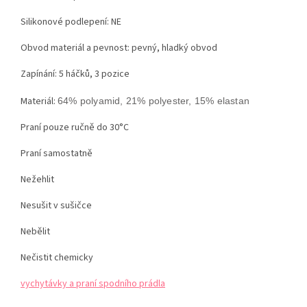
Silikonové podlepení: NE
Obvod materiál a pevnost: pevný, hladký obvod
Zapínání: 5 háčků, 3 pozice
Materiál:
64% polyamid, 21% polyester, 15% elastan
Praní pouze ručně do 30°C
Praní samostatně
Nežehlit
Nesušit v sušičce
Nebělit
Nečistit chemicky
vychytávky a praní spodního prádla