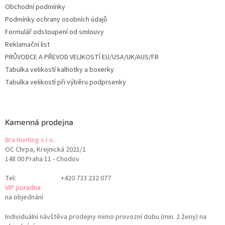
Obchodní podmínky
Podmínky ochrany osobních údajů
Formulář odstoupení od smlouvy
Reklamační list
PRŮVODCE A PŘEVOD VELIKOSTÍ EU/USA/UK/AUS/FR
Tabulka velikostí kalhotky a boxerky
Tabulka velikostí při výběru podprsenky
Kamenná prodejna
Bra Hunting s.r.o.
OC Chrpa, Krejnická 2021/1
148 00 Praha 11 - Chodov
Tel:
+420 733 232 077
VIP poradna
na objednání
Individuální návštěva prodejny mimo provozní dobu (min. 2 ženy) na