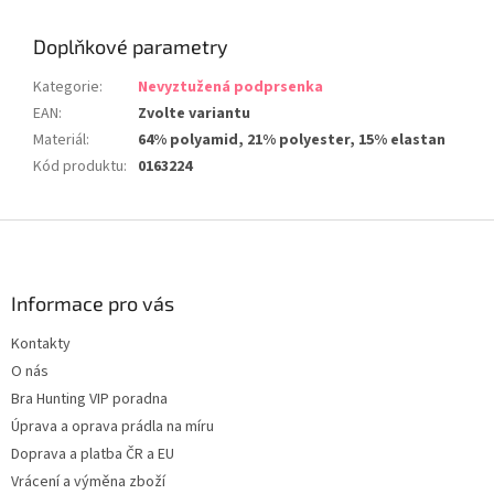
Doplňkové parametry
Kategorie
:
Nevyztužená podprsenka
EAN
:
Zvolte variantu
Materiál
:
64% polyamid, 21% polyester, 15% elastan
Kód produktu
:
0163224
Z
á
p
a
Informace pro vás
t
Kontakty
í
O nás
Bra Hunting VIP poradna
Úprava a oprava prádla na míru
Doprava a platba ČR a EU
Vrácení a výměna zboží