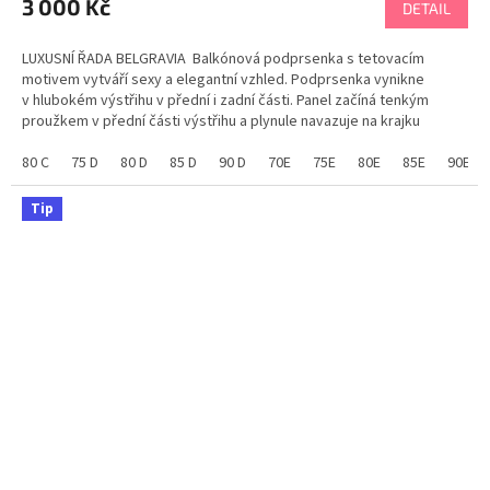
3 000 Kč
DETAIL
LUXUSNÍ ŘADA BELGRAVIA Balkónová podprsenka s tetovacím
motivem vytváří sexy a elegantní vzhled. Podprsenka vynikne
v hlubokém výstřihu v přední i zadní části. Panel začíná tenkým
proužkem v přední části výstřihu a plynule navazuje na krajku
uprostřed zad. Ozdobný...
80 C
75 D
80 D
85 D
90 D
70E
75E
80E
85E
90E
Tip