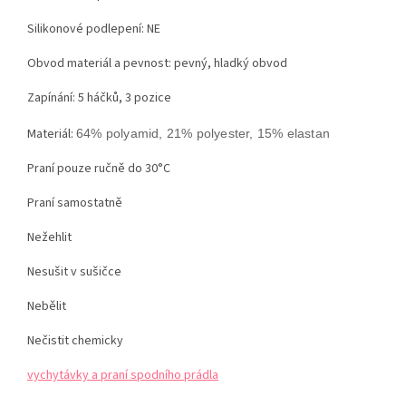
Silikonové podlepení: NE
Obvod materiál a pevnost: pevný, hladký obvod
Zapínání: 5 háčků, 3 pozice
Materiál:
64% polyamid, 21% polyester, 15% elastan
Praní pouze ručně do 30°C
Praní samostatně
Nežehlit
Nesušit v sušičce
Nebělit
Nečistit chemicky
vychytávky a praní spodního prádla