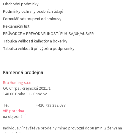
Obchodní podmínky
Podmínky ochrany osobních údajů
Formulář odstoupení od smlouvy
Reklamační list
PRŮVODCE A PŘEVOD VELIKOSTÍ EU/USA/UK/AUS/FR
Tabulka velikostí kalhotky a boxerky
Tabulka velikostí při výběru podprsenky
Kamenná prodejna
Bra Hunting s.r.o.
OC Chrpa, Krejnická 2021/1
148 00 Praha 11 - Chodov
Tel:
+420 733 232 077
VIP poradna
na objednání
Individuální návštěva prodejny mimo provozní dobu (min. 2 ženy) na