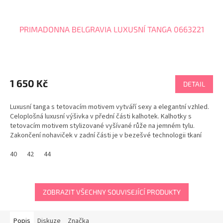
PRIMADONNA BELGRAVIA LUXUSNÍ TANGA 0663221
1 650 Kč
DETAIL
Luxusní tanga s tetovacím motivem vytváří sexy a elegantní vzhled.
Celoplošná luxusní výšivka v přední části kalhotek. Kalhotky s
tetovacím motivem stylizované vyšívané růže na jemném tylu.
Zakončení nohaviček v zadní části je v bezešvé technologii tkaní
pro neviditelný efekt pod...
40
42
44
ZOBRAZIT VŠECHNY SOUVISEJÍCÍ PRODUKTY
Popis
Diskuze
Značka