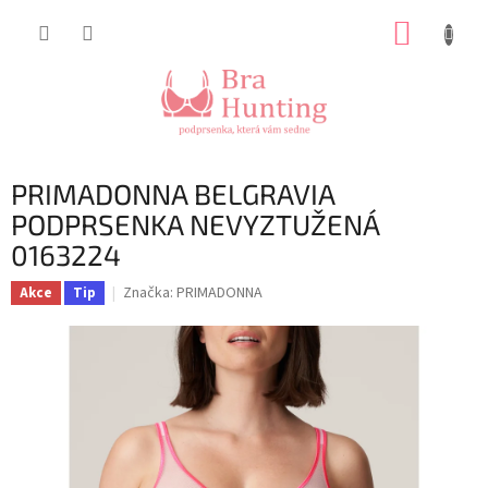
Přejít
NÁKUP
na
obsah
KOŠÍK
PRIMADONNA BELGRAVIA
PODPRSENKA NEVYZTUŽENÁ
0163224
Značka:
PRIMADONNA
Akce
Tip