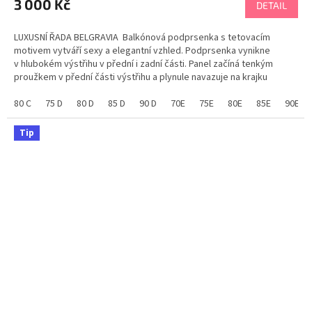
3 000 Kč
DETAIL
LUXUSNÍ ŘADA BELGRAVIA Balkónová podprsenka s tetovacím
motivem vytváří sexy a elegantní vzhled. Podprsenka vynikne
v hlubokém výstřihu v přední i zadní části. Panel začíná tenkým
proužkem v přední části výstřihu a plynule navazuje na krajku
uprostřed zad. Ozdobný...
80 C
75 D
80 D
85 D
90 D
70E
75E
80E
85E
90E
Tip