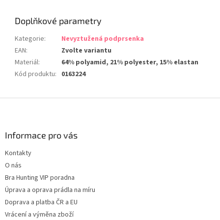
Doplňkové parametry
Kategorie
:
Nevyztužená podprsenka
EAN
:
Zvolte variantu
Materiál
:
64% polyamid, 21% polyester, 15% elastan
Kód produktu
:
0163224
Z
á
p
a
Informace pro vás
t
Kontakty
í
O nás
Bra Hunting VIP poradna
Úprava a oprava prádla na míru
Doprava a platba ČR a EU
Vrácení a výměna zboží