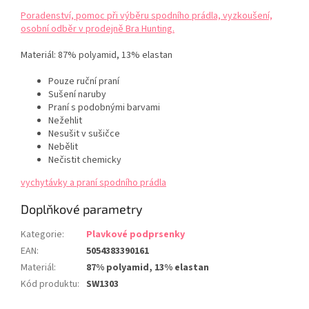
Poradenství, pomoc při výběru spodního prádla, vyzkoušení,
osobní odběr v prodejně Bra Hunting.
Materiál:
87% polyamid, 13% elastan
Pouze ruční praní
Sušení naruby
Praní s podobnými barvami
Nežehlit
Nesušit v sušičce
Nebělit
Nečistit chemicky
vychytávky a praní spodního prádla
Doplňkové parametry
Kategorie
:
Plavkové podprsenky
EAN
:
5054383390161
Materiál
:
87% polyamid, 13% elastan
Kód produktu
:
SW1303