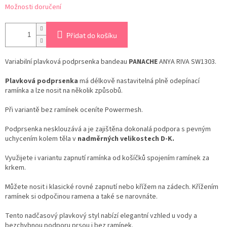
Možnosti doručení
Přidat do košíku
Variabilní plavková podprsenka bandeau
PANACHE
ANYA RIVA SW1303.
Plavková podprsenka
má délkově nastavitelná plně odepínací
ramínka a lze nosit na několik způsobů.
Při variantě bez ramínek oceníte Powermesh.
Podprsenka nesklouzává a je zajištěna dokonalá podpora s pevným
uchycením kolem těla v
nadměrných velikostech D-K.
Využijete i variantu zapnutí ramínka od košíčků spojením ramínek za
krkem.
Můžete nosit i klasické rovné zapnutí nebo křížem na zádech. Křížením
ramínek si odpočinou ramena a také se narovnáte.
Tento nadčasový plavkový styl nabízí elegantní vzhled u vody a
bezchybnou podporu prsou i bez ramínek.