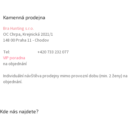
Kamenná prodejna
Bra Hunting s.r.o.
OC Chrpa, Krejnická 2021/1
148 00 Praha 11 - Chodov
Tel:
+420 733 232 077
VIP poradna
na objednání
Individuální návštěva prodejny mimo provozní dobu (min. 2 ženy) na
objednání.
Kde nás najdete?