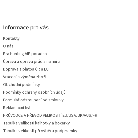
Z
á
p
a
Informace pro vás
t
Kontakty
í
O nás
Bra Hunting VIP poradna
Úprava a oprava prádla na míru
Doprava a platba ČR a EU
Vrácení a výměna zboží
Obchodní podmínky
Podmínky ochrany osobních údajů
Formulář odstoupení od smlouvy
Reklamační list
PRŮVODCE A PŘEVOD VELIKOSTÍ EU/USA/UK/AUS/FR
Tabulka velikostí kalhotky a boxerky
Tabulka velikostí při výběru podprsenky