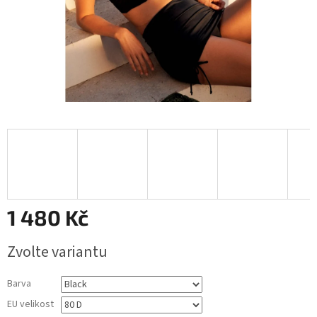
1 480 Kč
Měrná
Zvolte variantu
cena:
Barva
EU velikost