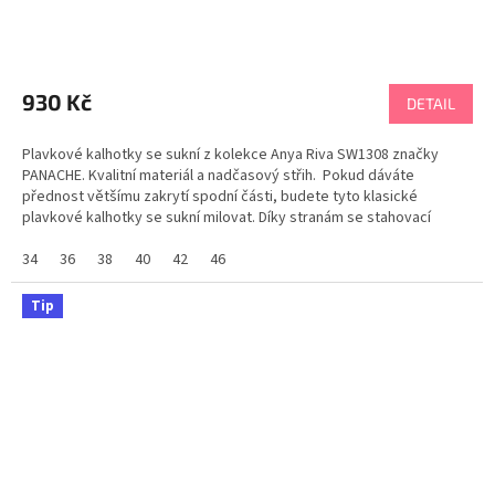
930 Kč
DETAIL
Plavkové kalhotky se sukní z kolekce Anya Riva SW1308 značky
PANACHE. Kvalitní materiál a nadčasový střih. Pokud dáváte
přednost většímu zakrytí spodní části, budete tyto klasické
plavkové kalhotky se sukní milovat. Díky stranám se stahovací
šňůrkou si podle nálady přizpůsobíte délku...
34
36
38
40
42
46
Tip