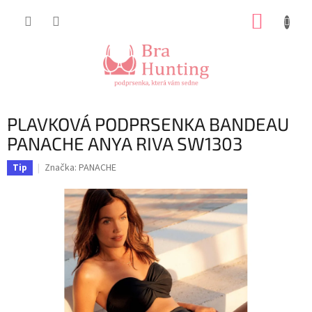
Přejít
NÁKUP
na
obsah
KOŠÍK
PLAVKOVÁ PODPRSENKA BANDEAU
PANACHE ANYA RIVA SW1303
Značka:
PANACHE
Tip