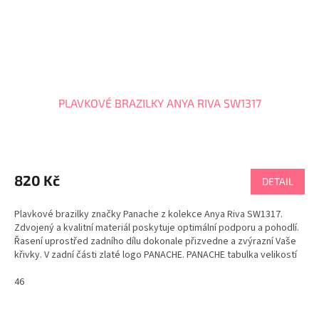
PLAVKOVÉ BRAZILKY ANYA RIVA SW1317
820 Kč
DETAIL
Plavkové brazilky značky Panache z kolekce Anya Riva SW1317.
Zdvojený a kvalitní materiál poskytuje optimální podporu a pohodlí.
Řasení uprostřed zadního dílu dokonale přizvedne a zvýrazní Vaše
křivky. V zadní části zlaté logo PANACHE. PANACHE tabulka velikostí
46