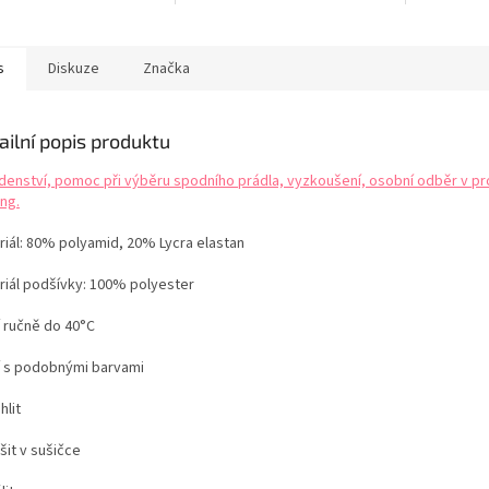
OVANÁ EDICE PANACHE
zajištěna dokonalá podpora s
degeneraci
a velikostí
pevným uchycením kolem těla i
zlepšuje o
v nadměrných velikostech.
PANACHE ta
Využijete i variantu zapnutí
Poslední k
s
Diskuze
Značka
ramínka od košíčků...
LIMITOVAN
ailní popis produktu
denství, pomoc při výběru spodního prádla, vyzkoušení, osobní odběr v pr
ng.
riál: 80% polyamid, 20% Lycra elastan
riál podšívky: 100% polyester
í ručně do 40°C
í s podobnými barvami
hlit
šit v sušičce