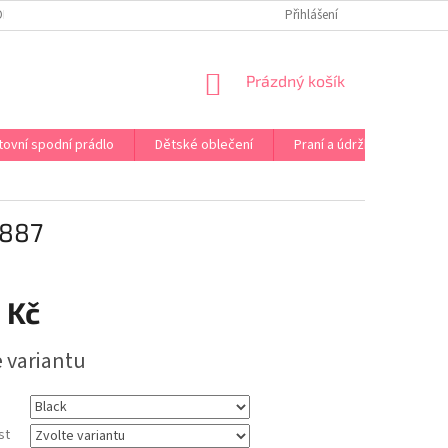
OPRAVA PRÁDLA NA MÍRU
DOPRAVA A PLATBA ČR A EU
Přihlášení
VRÁCENÍ A V
NÁKUPNÍ
Prázdný košík
KOŠÍK
tovní spodní prádlo
Dětské oblečení
Praní a údržba
Kont
887
 Kč
e variantu
st