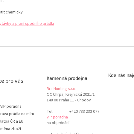
lit
stit chemicky
ytávky a praní spodního prádla
Kde nás naj
Kamenná prodejna
e pro vás
Bra Hunting s.r.o.
OC Chrpa, Krejnická 2021/1
148 00 Praha 11 - Chodov
 VIP poradna
Tel:
+420 733 232 077
rava prádla na míru
VIP poradna
latba ČR a EU
na objednání
ýměna zboží