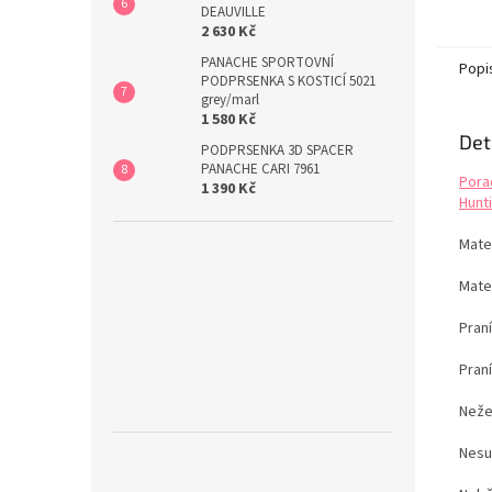
LIMIT
DEAUVILLE
tabulk
2 630 Kč
PANACHE SPORTOVNÍ
Popi
PODPRSENKA S KOSTICÍ 5021
grey/marl
1 580 Kč
Det
PODPRSENKA 3D SPACER
PANACHE CARI 7961
Pora
1 390 Kč
Hunti
Mate
Mate
Pran
Pran
Neže
Nesu