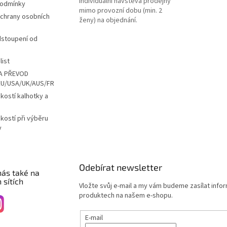
Individuální návštěva prodejny
podmínky
mimo provozní dobu (min. 2
chrany osobních
ženy) na objednání.
dstoupení od
list
A PŘEVOD
EU/USA/UK/AUS/FR
ikostí kalhotky a
ikostí při výběru
y
Odebírat newsletter
nás také na
 sítích
Vložte svůj e-mail a my vám budeme zasílat info
produktech na našem e-shopu.
E-mail