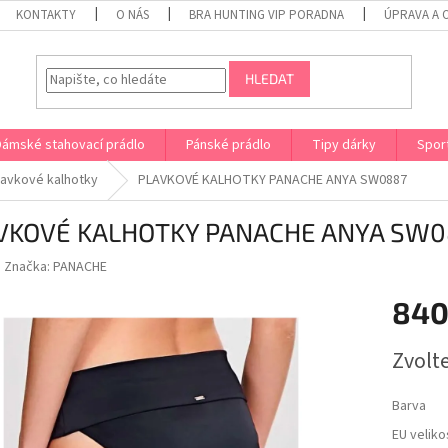
KONTAKTY
O NÁS
BRA HUNTING VIP PORADNA
ÚPRAVA A 
HLEDAT
Dámské stahovací prádlo
Pánské prádlo
Tipy dárky
Spor
lavkové kalhotky
PLAVKOVÉ KALHOTKY PANACHE ANYA SW0887
VKOVÉ KALHOTKY PANACHE ANYA SW0
Značka:
PANACHE
840
Měrná
Zvolt
cena:
Barva
EU veliko