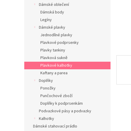
n
Dámské oblečení
e
Dámská body
l
Legíny
Dámské plavky
Jednodílné plavky
Plavkové podprsenky
Plavky tankiny
Plavková sukně
Plavkové kalhotky
Kaftany a parea
Doplňky
Ponožky
Punčochové zboží
Doplňky k podprsenkám
Podvazkové pásy a podvazky
Kalhotky
Dámské stahovací prádlo