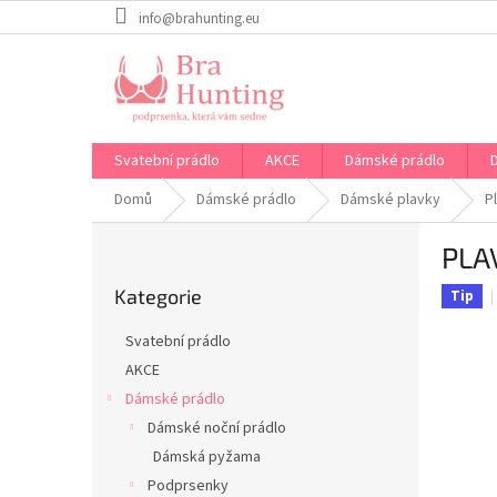
Přejít
info@brahunting.eu
na
obsah
Svatební prádlo
AKCE
Dámské prádlo
Domů
Dámské prádlo
Dámské plavky
P
P
PLA
o
Přeskočit
s
Kategorie
kategorie
Tip
t
r
Svatební prádlo
a
AKCE
n
Dámské prádlo
n
í
Dámské noční prádlo
p
Dámská pyžama
a
Podprsenky