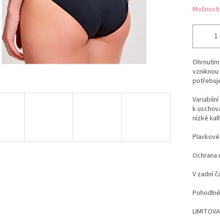
Možnosti
Ohrnutím 
vzniknou 
potřebuj
Variabiln
k uschová
nízké kal
Plavkové 
Ochrana m
V zadní č
Pohodlné
LIMITOVA