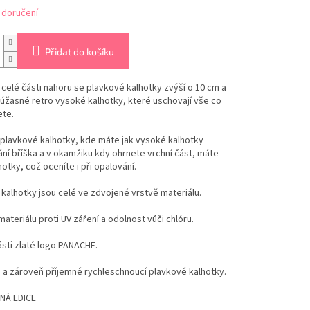
 doručení
Přidat do košíku
celé části nahoru se plavkové kalhotky zvýší o 10 cm a
úžasné retro vysoké kalhotky, které uschovají vše co
ete.
í plavkové kalhotky, kde máte jak vysoké kalhotky
ní bříška a v okamžiku kdy ohrnete vrchní část, máte
hotky, což oceníte i při opalování.
kalhotky jsou celé ve zdvojené vrstvě materiálu.
ateriálu proti UV záření a odolnost vůči chlóru.
ásti zlaté logo PANACHE.
 a zároveň příjemné rychleschnoucí plavkové kalhotky.
NÁ EDICE