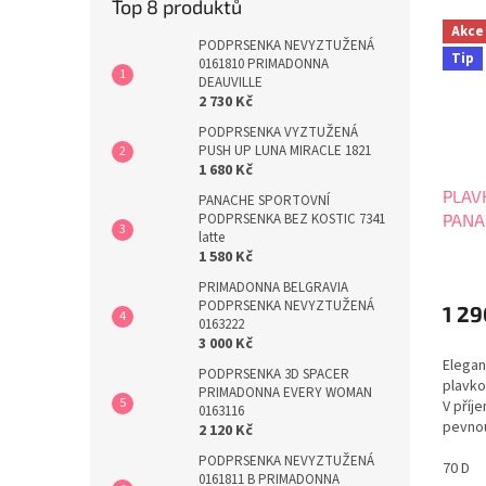
Top 8 produktů
Akce
PODPRSENKA NEVYZTUŽENÁ
Tip
0161810 PRIMADONNA
DEAUVILLE
2 730 Kč
PODPRSENKA VYZTUŽENÁ
PUSH UP LUNA MIRACLE 1821
1 680 Kč
PLAV
PANACHE SPORTOVNÍ
PANA
PODPRSENKA BEZ KOSTIC 7341
latte
BALC
1 580 Kč
PRIMADONNA BELGRAVIA
PODPRSENKA NEVYZTUŽENÁ
1 29
0163222
3 000 Kč
Elegan
PODPRSENKA 3D SPACER
plavko
PRIMADONNA EVERY WOMAN
V příj
0163116
pevno
2 120 Kč
Ochran
PODPRSENKA NEVYZTUŽENÁ
odolno
70 D
0161811 B PRIMADONNA