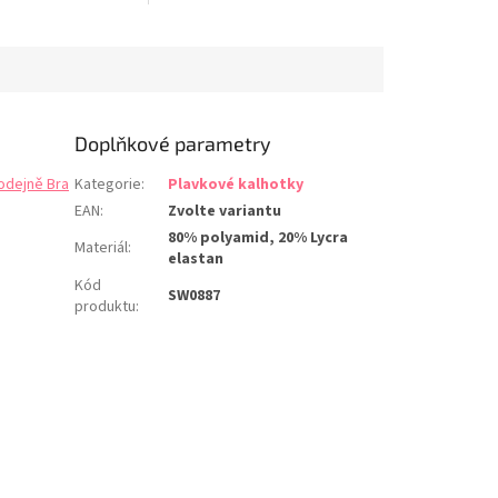
 elastanu chlórem a
tím ji můžete nosit na několik
dolnost materiálu.
způsobů. Při variantě zcela bez
bulka velikostí
ramínek oceníte Powermesh,
usy skladem.
díky které podprsenka
Á EDICE
nesklouzává a je...
Doplňkové parametry
odejně Bra
Kategorie
:
Plavkové kalhotky
EAN
:
Zvolte variantu
80% polyamid, 20% Lycra
Materiál
:
elastan
Kód
SW0887
produktu
: