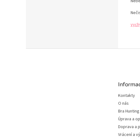
Nebě
Neči
vych
Z
á
p
a
t
Informac
í
Kontakty
O nás
Bra Hunting
Úprava a op
Doprava a p
Vrácení a v