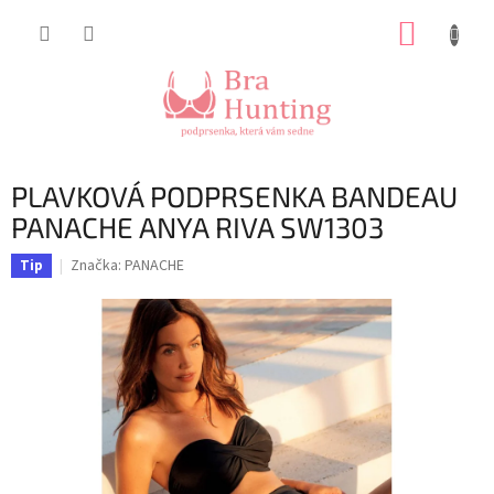
Přejít
NÁKUP
na
obsah
KOŠÍK
PLAVKOVÁ PODPRSENKA BANDEAU
PANACHE ANYA RIVA SW1303
Značka:
PANACHE
Tip