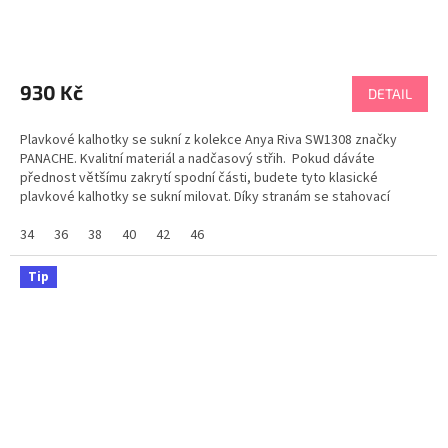
930 Kč
DETAIL
Plavkové kalhotky se sukní z kolekce Anya Riva SW1308 značky
PANACHE. Kvalitní materiál a nadčasový střih. Pokud dáváte
přednost většímu zakrytí spodní části, budete tyto klasické
plavkové kalhotky se sukní milovat. Díky stranám se stahovací
šňůrkou si podle nálady přizpůsobíte délku...
34
36
38
40
42
46
Tip