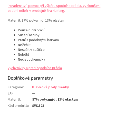
Poradenství, pomoc při výběru spodního prádla, vyzkoušení,
osobní odběr v prodejně Bra Hunting.
Materiál:
87% polyamid, 13% elastan
Pouze ruční praní
Sušení naruby
Praní s podobnými barvami
Nežehlit
Nesušit v sušičce
Nebělit
Nečistit chemicky
vychytávky a praní spodního prádla
Doplňkové parametry
Kategorie
:
Plavkové podprsenky
EAN
:
—
Materiál
:
87% polyamid, 13% elastan
Kód produktu
:
SW1303