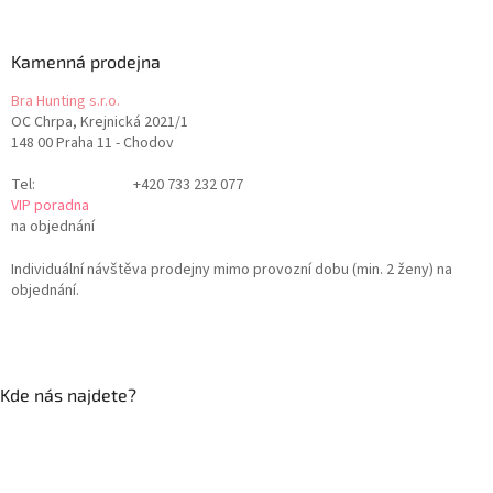
Kamenná prodejna
Bra Hunting s.r.o.
OC Chrpa, Krejnická 2021/1
148 00 Praha 11 - Chodov
Tel:
+420 733 232 077
VIP poradna
na objednání
Individuální návštěva prodejny mimo provozní dobu (min. 2 ženy) na
objednání.
Kde nás najdete?