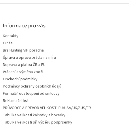
Z
á
p
a
Informace pro vás
t
Kontakty
í
O nás
Bra Hunting VIP poradna
Úprava a oprava prádla na míru
Doprava a platba ČR a EU
Vrácení a výměna zboží
Obchodní podmínky
Podmínky ochrany osobních údajů
Formulář odstoupení od smlouvy
Reklamační list
PRŮVODCE A PŘEVOD VELIKOSTÍ EU/USA/UK/AUS/FR
Tabulka velikostí kalhotky a boxerky
Tabulka velikostí při výběru podprsenky