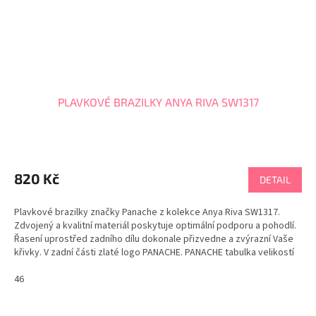
PLAVKOVÉ BRAZILKY ANYA RIVA SW1317
820 Kč
DETAIL
Plavkové brazilky značky Panache z kolekce Anya Riva SW1317.
Zdvojený a kvalitní materiál poskytuje optimální podporu a pohodlí.
Řasení uprostřed zadního dílu dokonale přizvedne a zvýrazní Vaše
křivky. V zadní části zlaté logo PANACHE. PANACHE tabulka velikostí
46