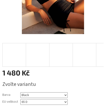
1 480 Kč
Měrná
Zvolte variantu
cena:
Barva
EU velikost