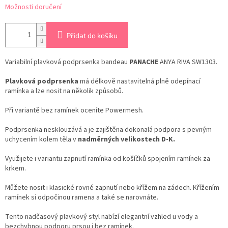
Možnosti doručení
Přidat do košíku
Variabilní plavková podprsenka bandeau
PANACHE
ANYA RIVA SW1303.
Plavková podprsenka
má délkově nastavitelná plně odepínací
ramínka a lze nosit na několik způsobů.
Při variantě bez ramínek oceníte Powermesh.
Podprsenka nesklouzává a je zajištěna dokonalá podpora s pevným
uchycením kolem těla v
nadměrných velikostech D-K.
Využijete i variantu zapnutí ramínka od košíčků spojením ramínek za
krkem.
Můžete nosit i klasické rovné zapnutí nebo křížem na zádech. Křížením
ramínek si odpočinou ramena a také se narovnáte.
Tento nadčasový plavkový styl nabízí elegantní vzhled u vody a
bezchybnou podporu prsou i bez ramínek.