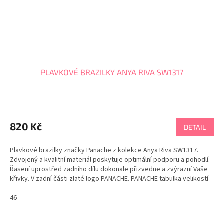
PLAVKOVÉ BRAZILKY ANYA RIVA SW1317
820 Kč
DETAIL
Plavkové brazilky značky Panache z kolekce Anya Riva SW1317.
Zdvojený a kvalitní materiál poskytuje optimální podporu a pohodlí.
Řasení uprostřed zadního dílu dokonale přizvedne a zvýrazní Vaše
křivky. V zadní části zlaté logo PANACHE. PANACHE tabulka velikostí
46