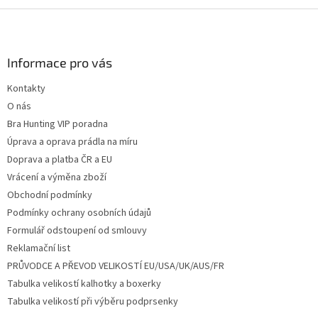
Z
á
p
a
Informace pro vás
t
Kontakty
í
O nás
Bra Hunting VIP poradna
Úprava a oprava prádla na míru
Doprava a platba ČR a EU
Vrácení a výměna zboží
Obchodní podmínky
Podmínky ochrany osobních údajů
Formulář odstoupení od smlouvy
Reklamační list
PRŮVODCE A PŘEVOD VELIKOSTÍ EU/USA/UK/AUS/FR
Tabulka velikostí kalhotky a boxerky
Tabulka velikostí při výběru podprsenky