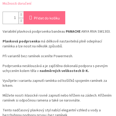
Možnosti doručení
Přidat do košíku
Variabilní plavková podprsenka bandeau
PANACHE
ANYA RIVA SW1303.
Plavková podprsenka
má délkově nastavitelná plně odepínací
ramínka a lze nosit na několik způsobů.
Při variantě bez ramínek oceníte Powermesh.
Podprsenka nesklouzává a je zajištěna dokonalá podpora s pevným
uchycením kolem těla v
nadměrných velikostech D-K.
Využijete i variantu zapnutí ramínka od košíčků spojením ramínek za
krkem.
Můžete nosit i klasické rovné zapnutí nebo křížem na zádech. Křížením
ramínek si odpočinou ramena a také se narovnáte.
Tento nadčasový plavkový styl nabízí elegantní vzhled u vody a
bezchybnou podporu prsou i bez ramínek.