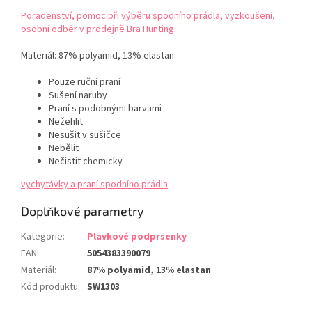
Poradenství, pomoc při výběru spodního prádla, vyzkoušení,
osobní odběr v prodejně Bra Hunting.
Materiál:
87% polyamid, 13% elastan
Pouze ruční praní
Sušení naruby
Praní s podobnými barvami
Nežehlit
Nesušit v sušičce
Nebělit
Nečistit chemicky
vychytávky a praní spodního prádla
Doplňkové parametry
Kategorie
:
Plavkové podprsenky
EAN
:
5054383390079
Materiál
:
87% polyamid, 13% elastan
Kód produktu
:
SW1303