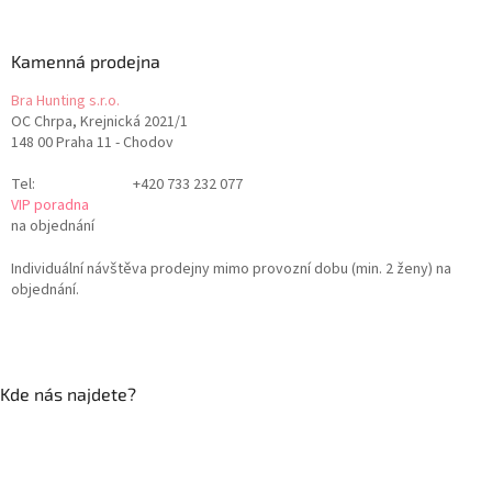
Kamenná prodejna
Bra Hunting s.r.o.
OC Chrpa, Krejnická 2021/1
148 00 Praha 11 - Chodov
Tel:
+420 733 232 077
VIP poradna
na objednání
Individuální návštěva prodejny mimo provozní dobu (min. 2 ženy) na
objednání.
Kde nás najdete?