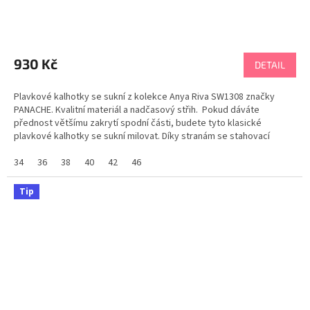
930 Kč
DETAIL
Plavkové kalhotky se sukní z kolekce Anya Riva SW1308 značky
PANACHE. Kvalitní materiál a nadčasový střih. Pokud dáváte
přednost většímu zakrytí spodní části, budete tyto klasické
plavkové kalhotky se sukní milovat. Díky stranám se stahovací
šňůrkou si podle nálady přizpůsobíte délku...
34
36
38
40
42
46
Tip