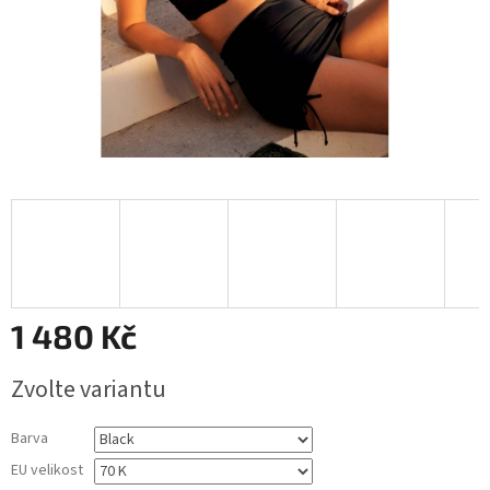
1 480 Kč
Měrná
Zvolte variantu
cena:
Barva
EU velikost