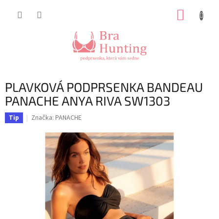
Přejít
NÁKUP
na
obsah
KOŠÍK
PLAVKOVÁ PODPRSENKA BANDEAU
PANACHE ANYA RIVA SW1303
Značka:
PANACHE
Tip