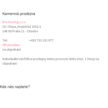
Kamenná prodejna
Bra Hunting s.r.o.
OC Chrpa, Krejnická 2021/1
148 00 Praha 11 - Chodov
Tel:
+420 733 232 077
VIP poradna
na objednání
Individuální návštěva prodejny mimo provozní dobu (min. 2 ženy) na
objednání.
Kde nás najdete?