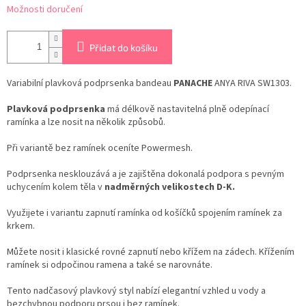
Možnosti doručení
Přidat do košíku
Variabilní plavková podprsenka bandeau
PANACHE
ANYA RIVA SW1303.
Plavková podprsenka
má délkově nastavitelná plně odepínací
ramínka a lze nosit na několik způsobů.
Při variantě bez ramínek oceníte Powermesh.
Podprsenka nesklouzává a je zajištěna dokonalá podpora s pevným
uchycením kolem těla v
nadměrných velikostech D-K.
Využijete i variantu zapnutí ramínka od košíčků spojením ramínek za
krkem.
Můžete nosit i klasické rovné zapnutí nebo křížem na zádech. Křížením
ramínek si odpočinou ramena a také se narovnáte.
Tento nadčasový plavkový styl nabízí elegantní vzhled u vody a
bezchybnou podporu prsou i bez ramínek.