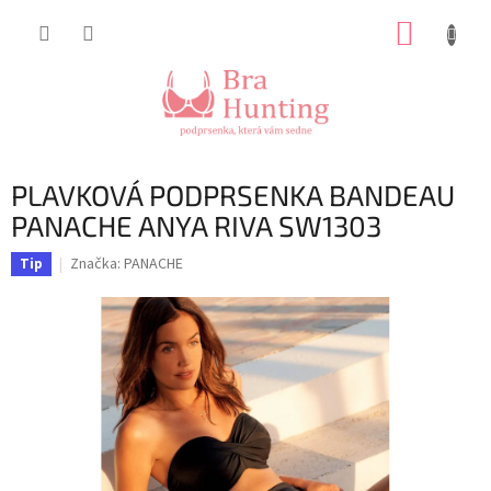
Přejít
NÁKUP
na
obsah
KOŠÍK
PLAVKOVÁ PODPRSENKA BANDEAU
PANACHE ANYA RIVA SW1303
Značka:
PANACHE
Tip