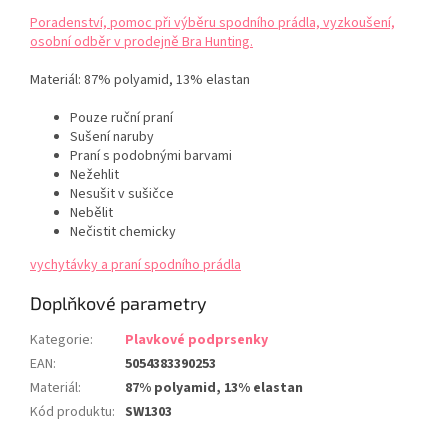
Poradenství, pomoc při výběru spodního prádla, vyzkoušení,
osobní odběr v prodejně Bra Hunting.
Materiál:
87% polyamid, 13% elastan
Pouze ruční praní
Sušení naruby
Praní s podobnými barvami
Nežehlit
Nesušit v sušičce
Nebělit
Nečistit chemicky
vychytávky a praní spodního prádla
Doplňkové parametry
Kategorie
:
Plavkové podprsenky
EAN
:
5054383390253
Materiál
:
87% polyamid, 13% elastan
Kód produktu
:
SW1303