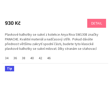
930 Kč
DETAIL
Plavkové kalhotky se sukní z kolekce Anya Riva SW1308 značky
PANACHE. Kvalitní materiál a nadčasový střih. Pokud dáváte
přednost většímu zakrytí spodní části, budete tyto klasické
plavkové kalhotky se sukní milovat. Díky stranám se stahovací
šňůrkou si podle nálady přizpůsobíte délku...
34
36
38
40
42
46
Tip