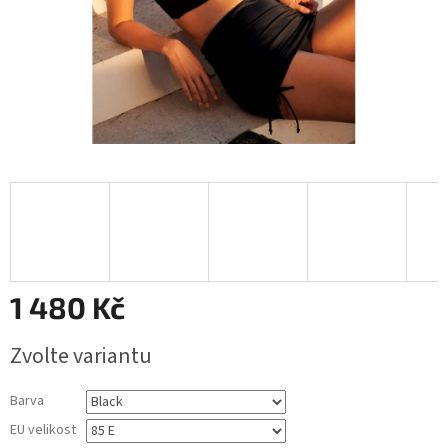
1 480 Kč
Měrná
Zvolte variantu
cena:
Barva
EU velikost