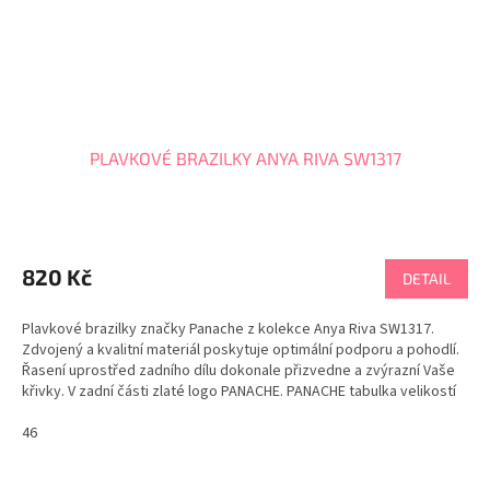
PLAVKOVÉ BRAZILKY ANYA RIVA SW1317
820 Kč
DETAIL
Plavkové brazilky značky Panache z kolekce Anya Riva SW1317.
Zdvojený a kvalitní materiál poskytuje optimální podporu a pohodlí.
Řasení uprostřed zadního dílu dokonale přizvedne a zvýrazní Vaše
křivky. V zadní části zlaté logo PANACHE. PANACHE tabulka velikostí
46