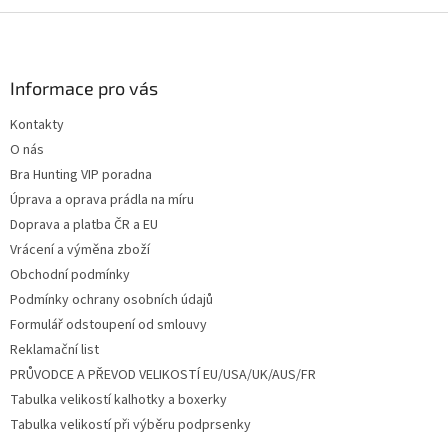
Z
á
p
a
Informace pro vás
t
Kontakty
í
O nás
Bra Hunting VIP poradna
Úprava a oprava prádla na míru
Doprava a platba ČR a EU
Vrácení a výměna zboží
Obchodní podmínky
Podmínky ochrany osobních údajů
Formulář odstoupení od smlouvy
Reklamační list
PRŮVODCE A PŘEVOD VELIKOSTÍ EU/USA/UK/AUS/FR
Tabulka velikostí kalhotky a boxerky
Tabulka velikostí při výběru podprsenky