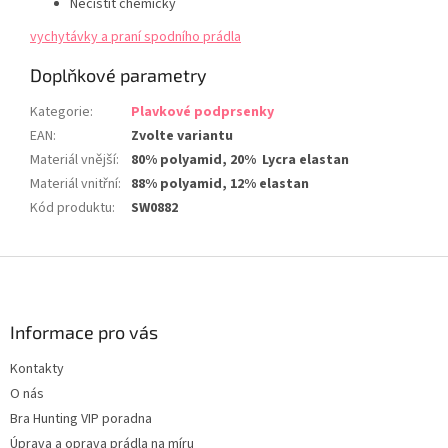
Nečistit chemicky
vychytávky a praní spodního prádla
Doplňkové parametry
Kategorie
:
Plavkové podprsenky
EAN
:
Zvolte variantu
Materiál vnější
:
80% polyamid, 20% Lycra elastan
Materiál vnitřní
:
88% polyamid, 12% elastan
Kód produktu
:
SW0882
Z
á
p
a
Informace pro vás
t
Kontakty
í
O nás
Bra Hunting VIP poradna
Úprava a oprava prádla na míru