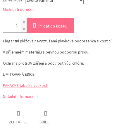
EU velikost
Možnosti doručení
Přidat do košíku
Elegantní plážová nevyztužená plavková podprsenka s kosticí.
V příjemném materiálu s pevnou podporou prsou.
Ochrana proti UV záření a odolnost vůči chlóru.
LIMITOVANÁ EDICE
PANACHE tabulka velikostí
Detailní informace
ZEPTAT SE
SDÍLET