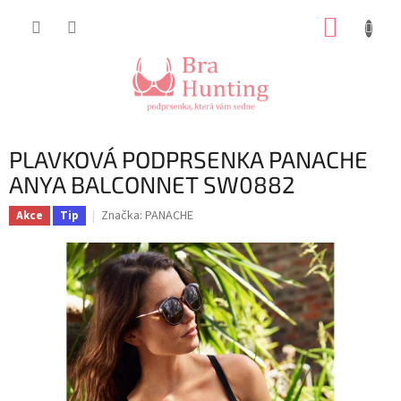
Přejít
NÁKUP
na
obsah
KOŠÍK
PLAVKOVÁ PODPRSENKA PANACHE
ANYA BALCONNET SW0882
Značka:
PANACHE
Akce
Tip