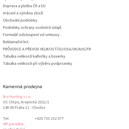
Doprava a platba ČR a EU
Vrácení a výměna zboží
Obchodní podmínky
Podmínky ochrany osobních údajů
Formulář odstoupení od smlouvy
Reklamační list
PRŮVODCE A PŘEVOD VELIKOSTÍ EU/USA/UK/AUS/FR
Tabulka velikostí kalhotky a boxerky
Tabulka velikostí při výběru podprsenky
Kamenná prodejna
Bra Hunting s.r.o.
OC Chrpa, Krejnická 2021/1
148 00 Praha 11 - Chodov
Tel:
+420 733 232 077
VIP poradna