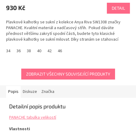
930 Kč
DETAIL
Plavkové kalhotky se sukní z kolekce Anya Riva SW1308 značky
PANACHE. Kvalitní materiál a nadčasový střih. Pokud dáváte
přednost většímu zakrytí spodní části, budete tyto klasické
plavkové kalhotky se sukní milovat. Díky stranám se stahovací
šňůrkou si podle nálady přizpůsobíte délku...
34
36
38
40
42
46
ZOBRAZIT VŠECHNY SOUVISEJÍCÍ PRODUKTY
Popis
Diskuze
Značka
Detailní popis produktu
PANACHE tabulka velikostí
Vlastnosti