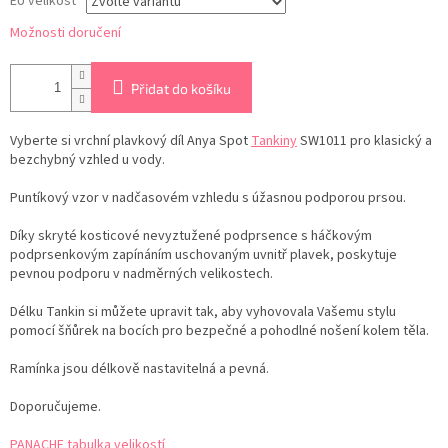
EU velikost
Možnosti doručení
Přidat do košíku
Vyberte si vrchní plavkový díl Anya Spot
Tankiny
SW1011 pro klasický a
bezchybný vzhled u vody.
Puntíkový vzor v nadčasovém vzhledu s úžasnou podporou prsou.
Díky skryté kosticové nevyztužené podprsence s háčkovým
podprsenkovým zapínáním uschovaným uvnitř plavek, poskytuje
pevnou podporu v nadměrných velikostech.
Délku Tankin si můžete upravit tak, aby vyhovovala Vašemu stylu
pomocí šňůrek na bocích pro bezpečné a pohodlné nošení kolem těla.
Ramínka jsou délkově nastavitelná a pevná.
Doporučujeme.
PANACHE tabulka velikostí