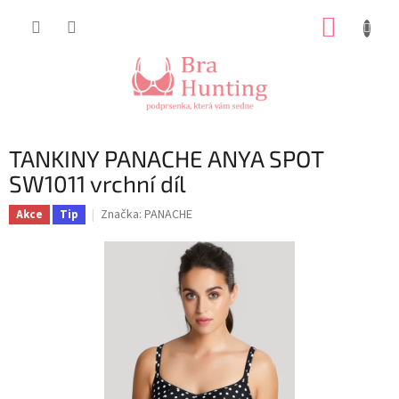
Přejít
NÁKUP
na
obsah
KOŠÍK
TANKINY PANACHE ANYA SPOT
SW1011 vrchní díl
Značka:
PANACHE
Akce
Tip