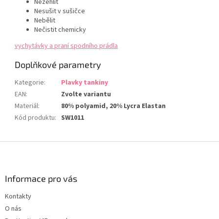
Nežehlit
Nesušit v sušičce
Nebělit
Nečistit chemicky
vychytávky a praní spodního prádla
Doplňkové parametry
Kategorie
:
Plavky tankiny
EAN
:
Zvolte variantu
Materiál
:
80% polyamid, 20% Lycra Elastan
Kód produktu
:
SW1011
Z
á
p
a
Informace pro vás
t
Kontakty
í
O nás