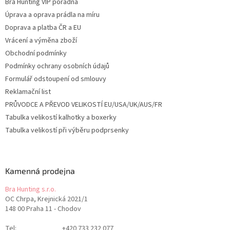
Bra Hunting VIP poradna
Úprava a oprava prádla na míru
Doprava a platba ČR a EU
Vrácení a výměna zboží
Obchodní podmínky
Podmínky ochrany osobních údajů
Formulář odstoupení od smlouvy
Reklamační list
PRŮVODCE A PŘEVOD VELIKOSTÍ EU/USA/UK/AUS/FR
Tabulka velikostí kalhotky a boxerky
Tabulka velikostí při výběru podprsenky
Kamenná prodejna
Bra Hunting s.r.o.
OC Chrpa, Krejnická 2021/1
148 00 Praha 11 - Chodov
Tel:
+420 733 232 077