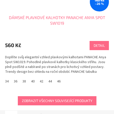
760 Kč
–26 %
DÁMSKÉ PLAVKOVÉ KALHOTKY PANACHE ANYA SPOT
SW1019
560 Kč
DETAIL
Doplňte svůj elegantní vzhled plavkovými kalhotami PANACHE Anya
Spot SW1019. Pohodlné plavkové kalhotky klasického střihu. Jsou
plně podšité a nabírané po stranách pro lichotivý vzhled postavy.
Trendy design bez ohledu na roční období. PANACHE tabulka
velikostí
34
36
38
40
42
44
46
ZOBRAZIT VŠECHNY SOUVISEJÍCÍ PRODUKTY