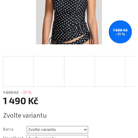
1 690 Kč
–11 %
1 690 Kč
–11 %
1 490 Kč
Měrná
Zvolte variantu
cena:
Barva