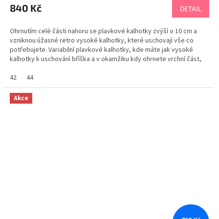
840 Kč
DETAIL
Ohrnutím celé části nahoru se plavkové kalhotky zvýší o 10 cm a
vzniknou úžasné retro vysoké kalhotky, které uschovají vše co
potřebujete. Variabilní plavkové kalhotky, kde máte jak vysoké
kalhotky k uschování bříška a v okamžiku kdy ohrnete vrchní část,
máte nízké kalhotky, což oceníte i při...
42
44
Akce