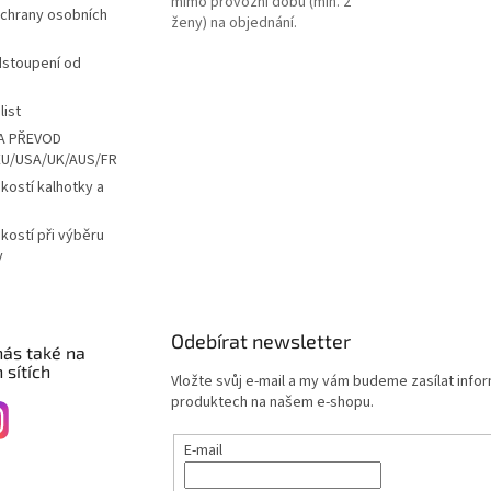
mimo provozní dobu (min. 2
chrany osobních
ženy) na objednání.
dstoupení od
list
A PŘEVOD
EU/USA/UK/AUS/FR
ikostí kalhotky a
ikostí při výběru
y
Odebírat newsletter
nás také na
 sítích
Vložte svůj e-mail a my vám budeme zasílat info
produktech na našem e-shopu.
E-mail