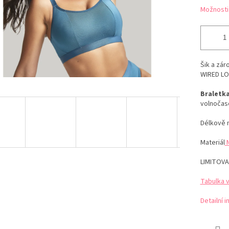
Možnosti
Šik a zá
WIRED LO
Braletka
volnočaso
Délkově n
Materiál
LIMITOVA
Tabulka 
Detailní 