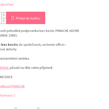
 doručení
Přidat do košíku
roveň pohodlná podprsenka bez kostic PANACHE ADORE
UNGE 10651.
 bez kostic
do společnosti, na home office i
vé aktivity.
astavitelná ramínka.
MODAL
působí na těle velmi příjemně.
NÁ EDICE
velikostí PANACHE
informace