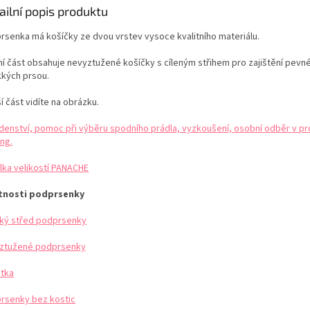
ailní popis produktu
rsenka má košíčky ze dvou vrstev vysoce kvalitního materiálu.
řní část obsahuje nevyztužené košíčky s cíleným střihem pro zajištění pevn
kkých prsou.
í část vidíte na obrázku.
denství, pomoc při výběru spodního prádla, vyzkoušení, osobní odběr v pr
ng.
lka velikostí PANACHE
tnosti podprsenky
ký střed podprsenky
ztužené podprsenky
etka
rsenky bez kostic