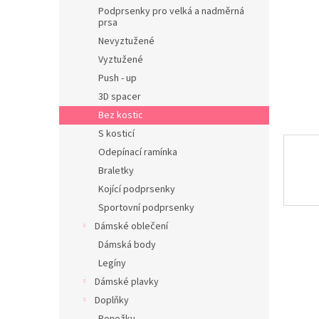
n
Podprsenky pro velká a nadměrná
e
prsa
l
Nevyztužené
Vyztužené
Push - up
3D spacer
Bez kostic
S kosticí
Odepínací ramínka
Braletky
Kojící podprsenky
Sportovní podprsenky
Dámské oblečení
Dámská body
Legíny
Dámské plavky
Doplňky