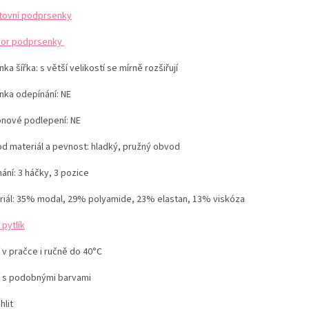
tovní podprsenky
or podprsenky
ka šířka: s větší velikostí se mírně rozšiřují
nka odepínání: NE
konové podlepení: NE
d materiál a pevnost: hladký, pružný obvod
ání: 3 háčky, 3 pozice
iál: 35
% modal, 29% polyamide, 23% elastan, 13% viskóza
 pytlík
 v pračce i ručně do 40°C
í s podobnými barvami
hlit