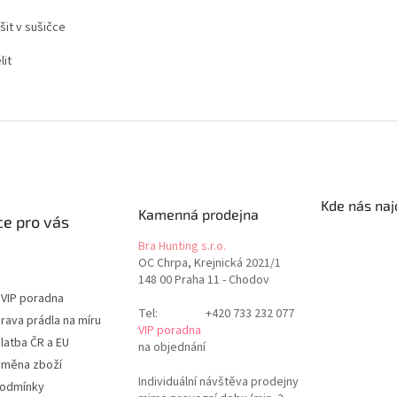
šit v sušičce
lit
Kde nás naj
Kamenná prodejna
e pro vás
Bra Hunting s.r.o.
OC Chrpa, Krejnická 2021/1
148 00 Praha 11 - Chodov
 VIP poradna
Tel:
+420 733 232 077
rava prádla na míru
VIP poradna
latba ČR a EU
na objednání
ýměna zboží
Individuální návštěva prodejny
podmínky