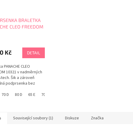
RSENKA BRALETKA
CHE CLEO FREEDOM
rné
cení
ktu
0 Kč
DETAIL
tka PANACHE CLEO
OM 10321 v nadměrných
stech. Šik a zároveň
ček.
lná podprsenka bez
 na home office a
asové aktivity. Délkově
70 D
80 D
65 E
70 E
80 E
85 E
75 F
80 F
85 F
65 G
itelná ramínka s háčkem
ech umožňující křížení
k racerback. Racerbac je
mální výšce pro
s
Související soubory (1)
Diskuze
Značka
ěrné rozložení váhy...