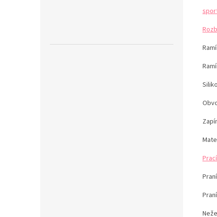
spor
Rozb
Ramín
Ramí
Sili
Obvo
Zapín
Mater
Prací
Praní
Pran
Neže