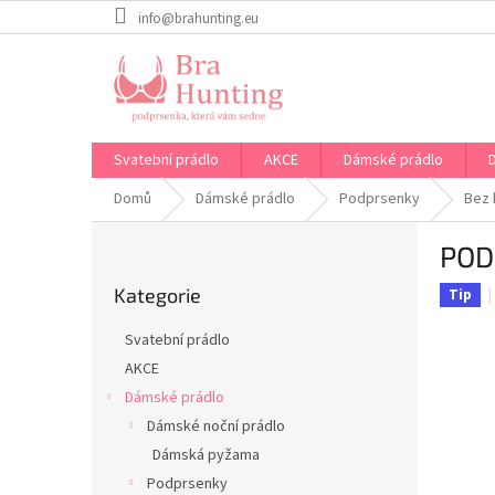
Přejít
info@brahunting.eu
na
obsah
Svatební prádlo
AKCE
Dámské prádlo
Domů
Dámské prádlo
Podprsenky
Bez 
P
POD
o
Přeskočit
s
Kategorie
kategorie
Tip
t
r
Svatební prádlo
a
AKCE
n
Dámské prádlo
n
í
Dámské noční prádlo
p
Dámská pyžama
a
Podprsenky