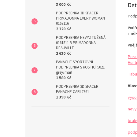
Det
3 000 Kč
PODPRSENKA 3D SPACER
Podp
PRIMADONNA EVERY WOMAN
0163116
Vnit
2 120 Kč
i mě
PODPRSENKA NEVYZTUŽENÁ
0161811 B PRIMADONNA
Vnějš
DEAUVILLE
2 630 Kč
Pora
PANACHE SPORTOVNÍ
Hunti
PODPRSENKA S KOSTICÍ 5021
grey/marl
Tabu
1 580 Kč
Vlas
PODPRSENKA 3D SPACER
PANACHE CARI 7961
1 390 Kč
vyso
nevy
bral
podp