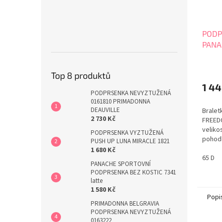
PODP
PANA
10321
Průmě
Top 8 produktů
hodno
produ
1 44
PODPRSENKA NEVYZTUŽENÁ
je
0161810 PRIMADONNA
5,0
DEAUVILLE
Brale
z
2 730 Kč
FREED
5
veliko
hvězdi
PODPRSENKA VYZTUŽENÁ
pohod
PUSH UP LUNA MIRACLE 1821
kostic
1 680 Kč
volnoč
65 D
PANACHE SPORTOVNÍ
nastav
PODPRSENKA BEZ KOSTIC 7341
na zád
latte
ramíne
1 580 Kč
v opti
Popi
PRIMADONNA BELGRAVIA
rovnom
PODPRSENKA NEVYZTUŽENÁ
0163222