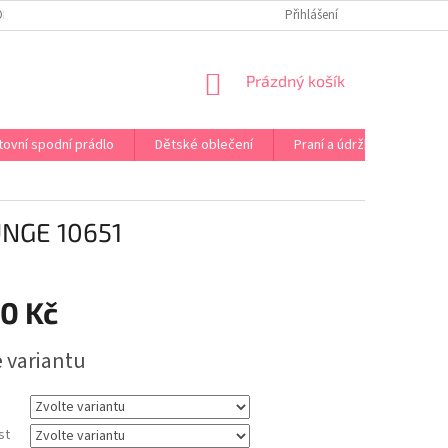
OPRAVA PRÁDLA NA MÍRU
DOPRAVA A PLATBA ČR A EU
Přihlášení
VRÁCENÍ A V
NÁKUPNÍ
Prázdný košík
KOŠÍK
tovní spodní prádlo
Dětské oblečení
Praní a údržba
Kont
NGE 10651
90 Kč
e variantu
st