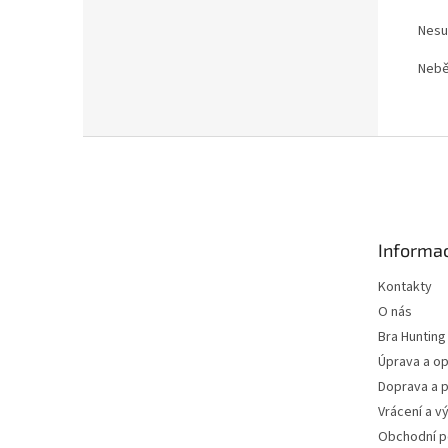
Nesu
Nebě
Z
á
p
a
t
Informac
í
Kontakty
O nás
Bra Hunting
Úprava a op
Doprava a p
Vrácení a v
Obchodní 