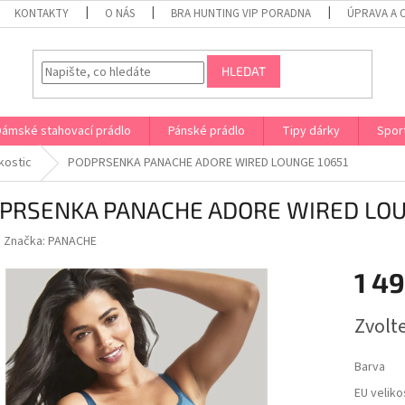
KONTAKTY
O NÁS
BRA HUNTING VIP PORADNA
ÚPRAVA A 
HLEDAT
Dámské stahovací prádlo
Pánské prádlo
Tipy dárky
Spor
kostic
PODPRSENKA PANACHE ADORE WIRED LOUNGE 10651
PRSENKA PANACHE ADORE WIRED LOU
Značka:
PANACHE
1 4
Měrná
Zvolt
cena:
Barva
EU veliko