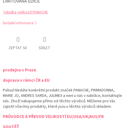
LIMITOVANÁ EDICE
Tabulka velikostí PANACHE
Detailní informace
ZEPTAT SE
SDÍLET
prodejna v Praze
doprava v rámci ČR a EU
Pokud hledáte konkrétní produkt značek PANACHE, PRIMADONNA,
MARIE JO, ANDRES SARDA, JULIMEX a není u nás v nabídce, kontaktujte
nás. Zboží nakupujeme přímo od těchto výrobců. Můžeme pro Vás
zajistit všechny produkty, které jsou u těchto výrobců skladem.
PRŮVODCE A PŘEVOD VELIKOSTÍ EU/USA/UK/AUS/FR
SOUTĚŽ