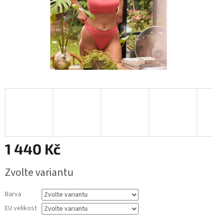
1 440 Kč
Měrná
Zvolte variantu
cena:
Barva
EU velikost