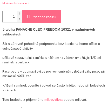
Možnosti doručení
Přidat do košíku
Braletka
PANACHE CLEO FREEDOM 10321 v nadměrných
velikostech.
Šik a zároveň pohodlná podprsenka bez kostic na home office a
volnočasové aktivity.
Délkově nastavitelná ramínka s háčkem na zádech umožňující křížení
ramínek racerback.
Racerbac je v optimální výšce pro rovnoměrné rozložení váhy prsou při
minimální zátěži zad.
Křížení ramínek oceníte i pokud se často hrbíte, nebo při bolestech
v zádech.
Tuto braletku z příjemného
mikrovlákna
budete milovat.