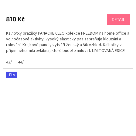
810 Kč
DETAIL
Kalhotky brazilky PANACHE CLEO kolekce FREEDOM na home office a
volnočasové aktivity. Vysoký elastický pas zabraňuje klouzání a
rolování. Krajkové panely vytváří ženský a šik vzhled. Kalhotky z
příjemného mikrovlákna, které budete milovat. LIMITOVANÁ EDICE
Tabulka velikostí PANACHE
42/
44/
Tip