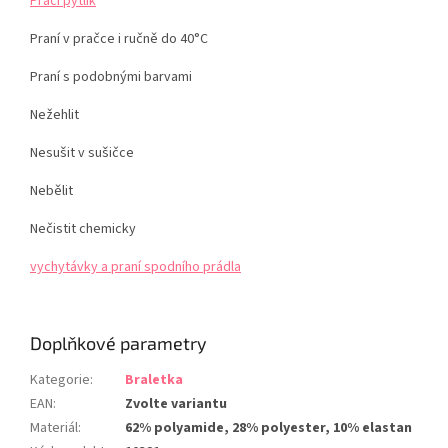
Prací pytlík
Praní v pračce i ručně do 40°C
Praní s podobnými barvami
Nežehlit
Nesušit v sušičce
Nebělit
Nečistit chemicky
vychytávky a praní spodního prádla
Doplňkové parametry
Kategorie
:
Braletka
EAN
:
Zvolte variantu
Materiál
:
62% polyamide, 28% polyester, 10% elastan