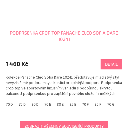
PODPRSENKA CROP TOP PANACHE CLEO SOFIA DARE
10241
Průměrné
hodnocení
produktu
1 460 Kč
DETAIL
je
5,0
Kolekce Panache Cleo Sofia Dare 10241 představuje mladistvý styl
z
nevyztužené podprsenky s kosticí pro plnější podporu. Podprsenka
5
crop top ve sportovním luxusním vzhledu s podpůrnou skrytou
hvězdiček.
balconett podprsenkou pro zajištění pevného uložení i měkkých
prsou. Překrytí crop topu dodává sexy...
70 D
75 D
80 D
70 E
80 E
85 E
70 F
85 F
70 G
ZOBRAZIT VŠECHNY SOUVISEJÍCÍ PRODUKTY