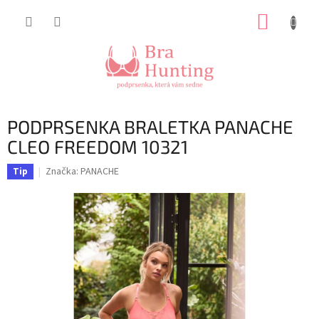
Přejít
NÁKUP
na
obsah
KOŠÍK
PODPRSENKA BRALETKA PANACHE
CLEO FREEDOM 10321
Značka:
PANACHE
Tip