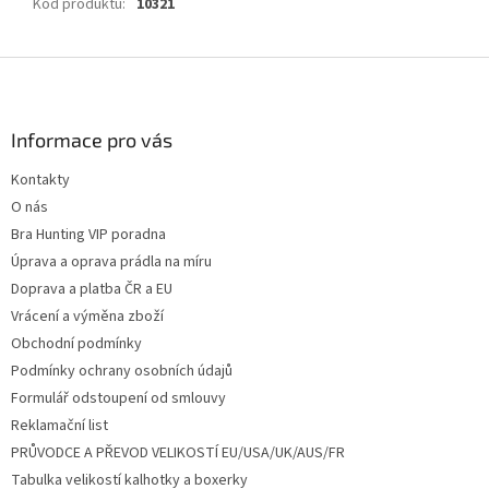
Kód produktu
:
10321
Z
á
p
a
Informace pro vás
t
Kontakty
í
O nás
Bra Hunting VIP poradna
Úprava a oprava prádla na míru
Doprava a platba ČR a EU
Vrácení a výměna zboží
Obchodní podmínky
Podmínky ochrany osobních údajů
Formulář odstoupení od smlouvy
Reklamační list
PRŮVODCE A PŘEVOD VELIKOSTÍ EU/USA/UK/AUS/FR
Tabulka velikostí kalhotky a boxerky