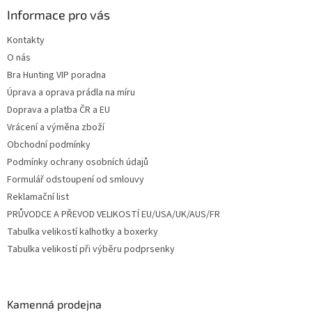
a
Informace pro vás
t
Kontakty
í
O nás
Bra Hunting VIP poradna
Úprava a oprava prádla na míru
Doprava a platba ČR a EU
Vrácení a výměna zboží
Obchodní podmínky
Podmínky ochrany osobních údajů
Formulář odstoupení od smlouvy
Reklamační list
PRŮVODCE A PŘEVOD VELIKOSTÍ EU/USA/UK/AUS/FR
Tabulka velikostí kalhotky a boxerky
Tabulka velikostí při výběru podprsenky
Kamenná prodejna