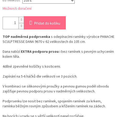
EU velikost
Možnosti doručení
Přidat do košíku
TOP nadměrná podprsenka
s odepínacími ramínky výrobce PANACHE
SCULPTRESSE DANA 9670 v 62 velikostech do 105 cm.
Dana nabízí
EXTRA podporu prsou
i bez ramínek s pevným uchycením
kolem těla.
4dílné zpevněné košíčky s kosticemi.
Zapínání na 5-6 háčků dle velikosti ve 3 pozicích.
V kombinaci se silikonovými proužky a pevnou gumou podél obvodu
zajišťuje pevnou podporu prsou v nadměrných velikostech.
Podprsenku lze nosit bez ramínek, spojením ramínek za krkem,
ramínka běžným rovným způsobem a křížením ramínek na zádech.
Na bocích i vzadu se s větší velikostí panel rozšiřuje.