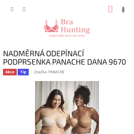
Přejít
NÁKUP
na
obsah
KOŠÍK
NADMĚRNÁ ODEPÍNACÍ
PODPRSENKA PANACHE DANA 9670
Značka:
PANACHE
Akce
Tip