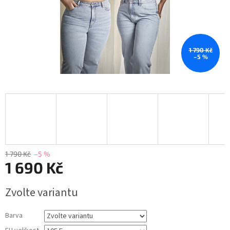
1 790 Kč
–5 %
1 790 Kč
–5 %
1 690 Kč
Měrná
Zvolte variantu
cena:
Barva