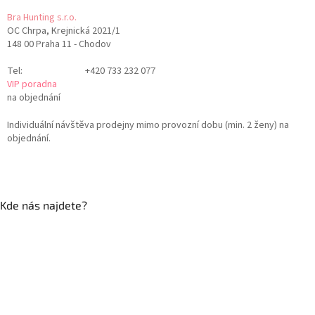
Bra Hunting s.r.o.
OC Chrpa, Krejnická 2021/1
148 00 Praha 11 - Chodov
Tel:
+420 733 232 077
VIP poradna
na objednání
Individuální návštěva prodejny mimo provozní dobu (min. 2 ženy) na
objednání.
Kde nás najdete?