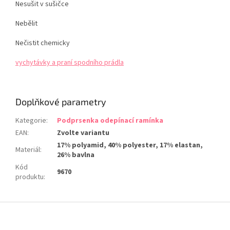
Nesušit v sušičce
Nebělit
Nečistit chemicky
vychytávky a praní spodního prádla
Doplňkové parametry
Kategorie
:
Podprsenka odepínací ramínka
EAN
:
Zvolte variantu
17% polyamid, 40% polyester, 17% elastan,
Materiál
:
26% bavlna
Kód
9670
produktu
:
Z
á
p