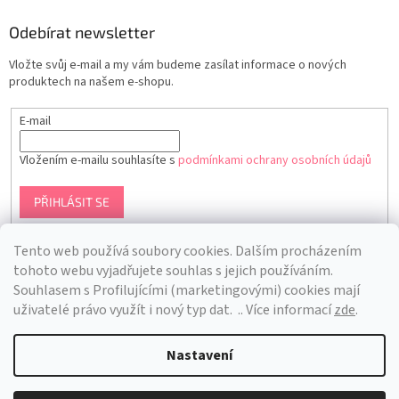
Odebírat newsletter
Vložte svůj e-mail a my vám budeme zasílat informace o nových
produktech na našem e-shopu.
E-mail
Vložením e-mailu souhlasíte s
podmínkami ochrany osobních údajů
PŘIHLÁSIT SE
Tento web používá soubory cookies. Dalším procházením
tohoto webu vyjadřujete souhlas s jejich používáním.
S
ouhlasem s Profilujícími (marketingovými) cookies mají
uživatelé právo využít i nový typ dat.
.. Více informací
zde
.
Nastavení
Vytvořil Shoptet