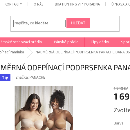
KONTAKTY
O NÁS
BRA HUNTING VIP PORADNA
ÚPRAVA A 
HLEDAT
Dámské stahovací prádlo
Pánské prádlo
Tipy dárky
Spor
ínací ramínka
NADMĚRNÁ ODEPÍNACÍ PODPRSENKA PANACHE DANA 96
MĚRNÁ ODEPÍNACÍ PODPRSENKA PAN
Značka:
PANACHE
Tip
1 790 Kč
1 69
Měrná
Zvolt
cena:
Barva