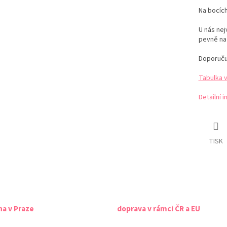
Na bocích
U nás ne
pevně na 
Doporuč
Tabulka 
Detailní 
TISK
na v Praze
doprava v rámci ČR a EU