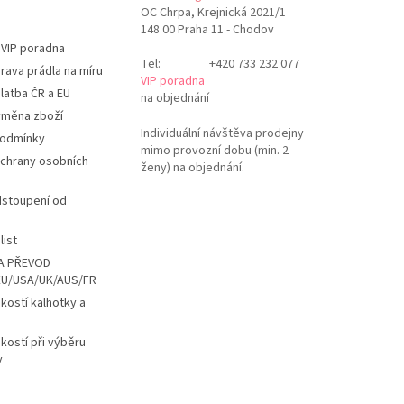
OC Chrpa, Krejnická 2021/1
148 00 Praha 11 - Chodov
 VIP poradna
Tel:
+420 733 232 077
rava prádla na míru
VIP poradna
latba ČR a EU
na objednání
ýměna zboží
Individuální návštěva prodejny
podmínky
mimo provozní dobu (min. 2
chrany osobních
ženy) na objednání.
dstoupení od
list
A PŘEVOD
EU/USA/UK/AUS/FR
ikostí kalhotky a
ikostí při výběru
y