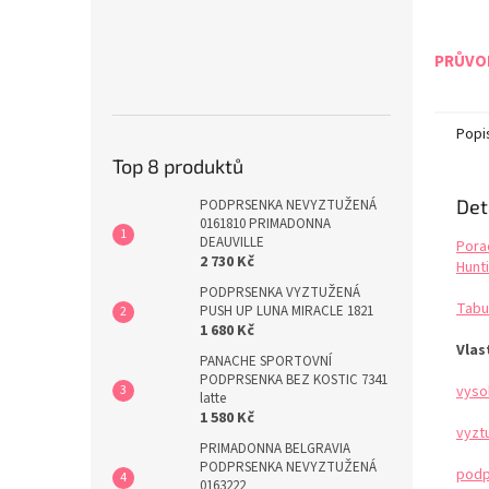
PRŮVOD
Popi
Top 8 produktů
Det
PODPRSENKA NEVYZTUŽENÁ
0161810 PRIMADONNA
DEAUVILLE
Pora
2 730 Kč
Hunti
PODPRSENKA VYZTUŽENÁ
Tabu
PUSH UP LUNA MIRACLE 1821
1 680 Kč
Vlas
PANACHE SPORTOVNÍ
PODPRSENKA BEZ KOSTIC 7341
vyso
latte
1 580 Kč
vyzt
PRIMADONNA BELGRAVIA
PODPRSENKA NEVYZTUŽENÁ
podp
0163222