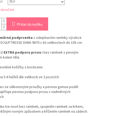
st
 doručení
Přidat do košíku
měrná podprsenka
s odepínacími ramínky výrobce
SCULPTRESSE DANA 9670 v 62 velikostech do 105 cm.
zí
EXTRA podporu prsou
i bez ramínek s pevným
m kolem těla.
evněné košíčky s kosticemi.
na 5-6 háčků dle velikosti ve 3 pozicích.
aci se silikonovými proužky a pevnou gumou podél
ajišťuje pevnou podporu prsou v nadměrných
ch.
ku lze nosit bez ramínek, spojením ramínek za krkem,
běžným rovným způsobem a křížením ramínek na zádech.