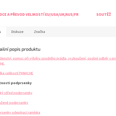
CE A PŘEVOD VELIKOSTÍ EU/USA/UK/AUS/FR
SOUTĚŽ
s
Diskuze
Značka
ailní popis produktu
denství, pomoc při výběru spodního prádla, vyzkoušení, osobní odběr v pr
ng.
lka velikostí PANACHE
tnosti podprsenky
ký střed podprsenky
užené podprsenky
rsenky odepínací ramínka