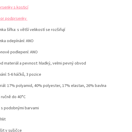
rsenky s kosticí
or podprsenky
ka šířka: s větší velikostí se rozšiřují
nka odepínání: ANO
konové podlepení: ANO
d materiál a pevnost: hladký, velmi pevný obvod
ání: 5-6 háčků, 3 pozice
riál: 17% polyamid, 40% polyester, 17% elastan, 26% bavlna
í ručně do 40°C
í s podobnými barvami
hlit
šit v sušičce