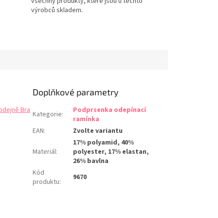
všechny produkty, které jsou u těchto
výrobců skladem.
Doplňkové parametry
odejně Bra
Podprsenka odepínací
Kategorie
:
ramínka
EAN
:
Zvolte variantu
17% polyamid, 40%
Materiál
:
polyester, 17% elastan,
26% bavlna
Kód
9670
produktu
: