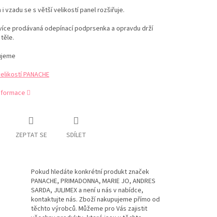
 i vzadu se s větší velikostí panel rozšiřuje.
jvíce prodávaná odepínací podprsenka a opravdu drží
těle.
ujeme
velikostí PANACHE
informace
ZEPTAT SE
SDÍLET
Pokud hledáte konkrétní produkt značek
PANACHE, PRIMADONNA, MARIE JO, ANDRES
SARDA, JULIMEX a není u nás v nabídce,
kontaktujte nás. Zboží nakupujeme přímo od
těchto výrobců. Můžeme pro Vás zajistit