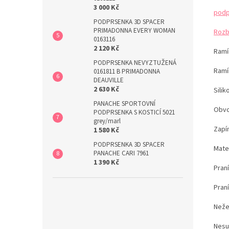
3 000 Kč
podp
PODPRSENKA 3D SPACER
PRIMADONNA EVERY WOMAN
Rozb
0163116
2 120 Kč
Ramín
PODPRSENKA NEVYZTUŽENÁ
Ramí
0161811 B PRIMADONNA
DEAUVILLE
2 630 Kč
Sili
PANACHE SPORTOVNÍ
Obvo
PODPRSENKA S KOSTICÍ 5021
grey/marl
Zapín
1 580 Kč
PODPRSENKA 3D SPACER
Mate
PANACHE CARI 7961
1 390 Kč
Pran
Pran
Neže
Nesu