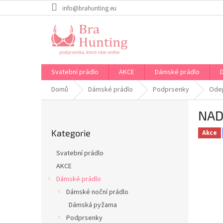
Přejít
info@brahunting.eu
na
obsah
Svatební prádlo
AKCE
Dámské prádlo
Domů
Dámské prádlo
Podprsenky
Odep
P
NAD
o
Přeskočit
s
Kategorie
kategorie
Akce
t
r
Svatební prádlo
a
AKCE
n
Dámské prádlo
n
í
Dámské noční prádlo
p
Dámská pyžama
a
Podprsenky