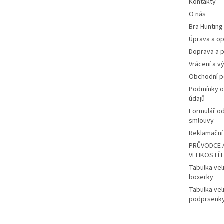
Kontakty
O nás
Bra Hunting
Úprava a op
Doprava a p
Vrácení a v
Obchodní 
Podmínky o
údajů
Formulář o
smlouvy
Reklamační 
PRŮVODCE 
VELIKOSTÍ 
Tabulka vel
boxerky
Tabulka vel
podprsenk