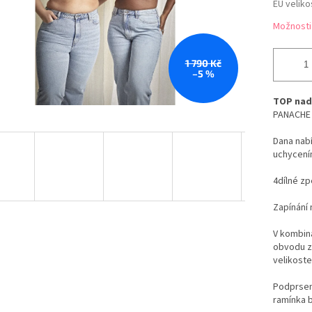
EU veliko
Možnosti
1 790 Kč
–5 %
TOP nad
PANACHE 
Dana nabí
uchycení
4dílné zp
Zapínání 
V kombin
obvodu z
velikoste
Podprsen
ramínka 