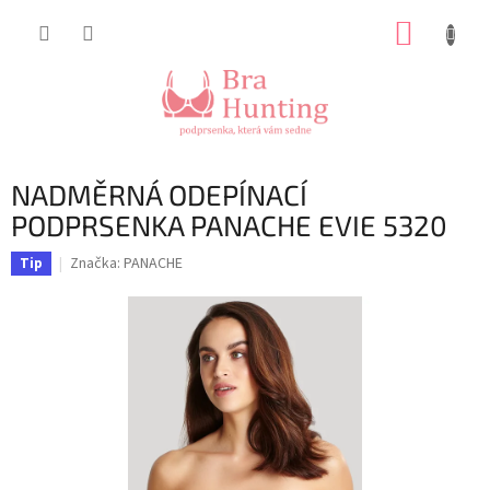
Přejít
NÁKUP
na
obsah
KOŠÍK
NADMĚRNÁ ODEPÍNACÍ
PODPRSENKA PANACHE EVIE 5320
Značka:
PANACHE
Tip