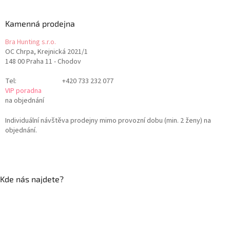
Kamenná prodejna
Bra Hunting s.r.o.
OC Chrpa, Krejnická 2021/1
148 00 Praha 11 - Chodov
Tel:
+420 733 232 077
VIP poradna
na objednání
Individuální návštěva prodejny mimo provozní dobu (min. 2 ženy) na
objednání.
Kde nás najdete?