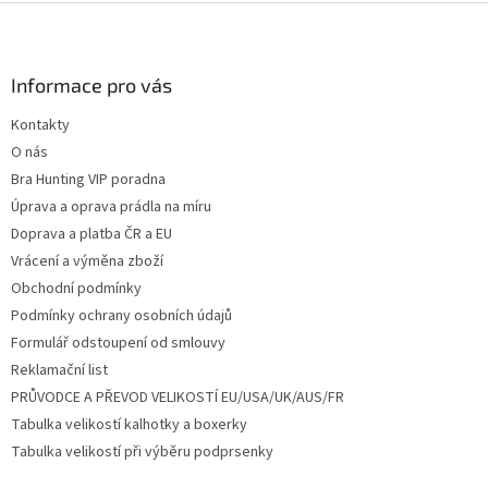
Z
á
p
a
Informace pro vás
t
Kontakty
í
O nás
Bra Hunting VIP poradna
Úprava a oprava prádla na míru
Doprava a platba ČR a EU
Vrácení a výměna zboží
Obchodní podmínky
Podmínky ochrany osobních údajů
Formulář odstoupení od smlouvy
Reklamační list
PRŮVODCE A PŘEVOD VELIKOSTÍ EU/USA/UK/AUS/FR
Tabulka velikostí kalhotky a boxerky
Tabulka velikostí při výběru podprsenky