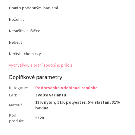
Praní s podobnými barvami
Nežehlit
Nesušit v sušičce
Nebělit
Nečistit chemicky
vychytávky a praní spodního prádla
Doplňkové parametry
Kategorie
:
Podprsenka odepínací ramínka
EAN
:
Zvolte variantu
13% nylon, 51% polyester, 5% elastan, 31%
Materiál
:
bavlna
Kód
5320
produktu
: