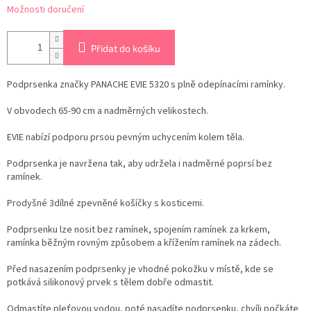
Možnosti doručení
Přidat do košíku
Podprsenka značky PANACHE EVIE 5320 s plně odepínacími ramínky.
V obvodech 65-90 cm a nadměrných velikostech.
EVIE nabízí podporu prsou pevným uchycením kolem těla.
Podprsenka je navržena tak, aby udržela i nadměrné poprsí bez
ramínek.
Prodyšné 3dílné zpevněné košíčky s kosticemi.
Podprsenku lze nosit bez ramínek, spojením ramínek za krkem,
ramínka běžným rovným způsobem a křížením ramínek na zádech.
Před nasazením podprsenky je vhodné pokožku v místě, kde se
potkává silikonový prvek s tělem dobře odmastit.
Odmastíte pleťovou vodou, poté nasadíte podprsenku, chvíli počkáte