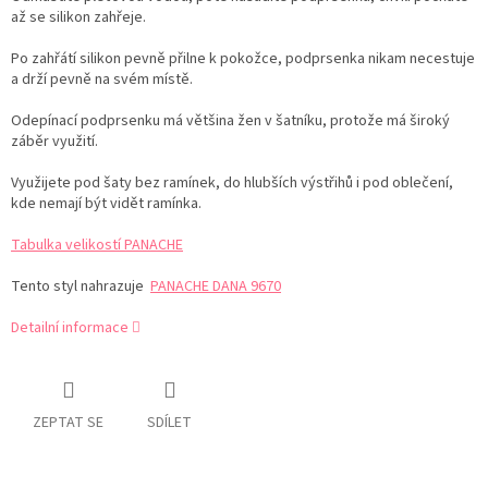
až se silikon zahřeje.
Po zahřátí silikon pevně přilne k pokožce, podprsenka nikam necestuje
a drží pevně na svém místě.
Odepínací podprsenku má většina žen v šatníku, protože má široký
záběr využití.
Využijete pod šaty bez ramínek, do hlubších výstřihů i pod oblečení,
kde nemají být vidět ramínka.
Tabulka velikostí PANACHE
Tento styl nahrazuje
PANACHE DANA 9670
Detailní informace
ZEPTAT SE
SDÍLET