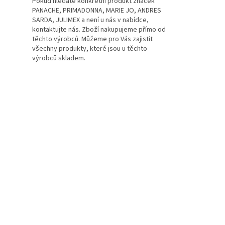
Pokud hledáte konkrétní produkt značek
PANACHE, PRIMADONNA, MARIE JO, ANDRES
SARDA, JULIMEX a není u nás v nabídce,
kontaktujte nás. Zboží nakupujeme přímo od
těchto výrobců. Můžeme pro Vás zajistit
všechny produkty, které jsou u těchto
výrobců skladem.