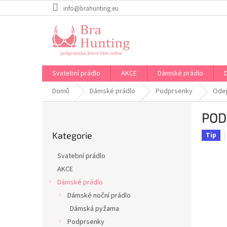
Přejít
info@brahunting.eu
na
obsah
Svatební prádlo
AKCE
Dámské prádlo
Domů
Dámské prádlo
Podprsenky
Odep
P
POD
o
Přeskočit
s
Kategorie
kategorie
Tip
t
r
Svatební prádlo
a
AKCE
n
Dámské prádlo
n
í
Dámské noční prádlo
p
Dámská pyžama
a
Podprsenky