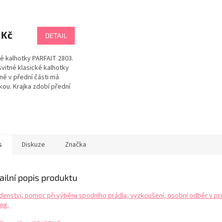
 Kč
DETAIL
 kalhotky PARFAIT 2803.
vitné klasické kalhotky
é v přední části má
kou. Krajka zdobí přední
alhotek, vzadu jsou
ky zcela hladké.
né kalhotky na celodenní
. Tabulka velikostí
IT
s
Diskuze
Značka
ailní popis produktu
denství, pomoc při výběru spodního prádla, vyzkoušení, osobní odběr v pr
ng.