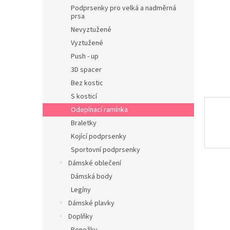
n
Podprsenky pro velká a nadměrná
e
prsa
l
Nevyztužené
Vyztužené
Push - up
3D spacer
Bez kostic
S kosticí
Odepínací ramínka
Braletky
Kojící podprsenky
Sportovní podprsenky
Dámské oblečení
Dámská body
Legíny
Dámské plavky
Doplňky