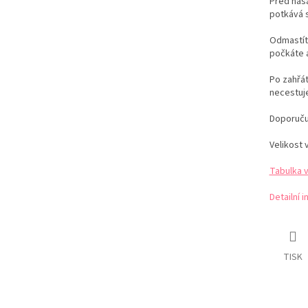
Před nas
potkává s
Odmastít
počkáte a
Po zahřát
necestuje
Doporuču
Velikost v
Tabulka v
Detailní 
TISK