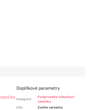
Doplňkové parametry
odejně Bra
Podprsenka odepínací
Kategorie
:
ramínka
EAN
:
Zvolte variantu