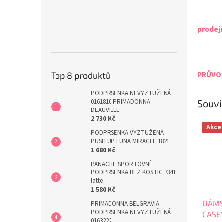
prodej
PRŮVOD
Top 8 produktů
PODPRSENKA NEVYZTUŽENÁ
0161810 PRIMADONNA
Souvi
DEAUVILLE
2 730 Kč
Akce
PODPRSENKA VYZTUŽENÁ
PUSH UP LUNA MIRACLE 1821
1 680 Kč
PANACHE SPORTOVNÍ
PODPRSENKA BEZ KOSTIC 7341
latte
1 580 Kč
DÁMS
PRIMADONNA BELGRAVIA
PODPRSENKA NEVYZTUŽENÁ
CASE
0163222