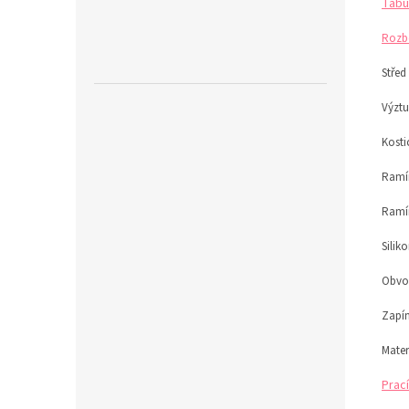
Tabu
Rozb
Střed
Výztu
Kosti
Ramín
Ramí
Silik
Obvod
Zapín
Mater
Prací