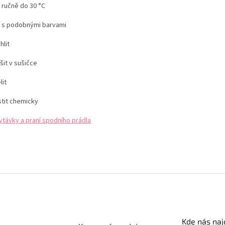
 ručně do 30 °C
í s podobnými barvami
hlit
šit v sušičce
lit
stit chemicky
ytávky a praní spodního prádla
Kde nás naj