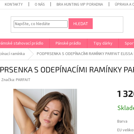
KONTAKTY
O NÁS
BRA HUNTING VIP PORADNA
ÚPRAVA A 
HLEDAT
Dámské stahovací prádlo
Pánské prádlo
Tipy dárky
Spor
ínací ramínka
PODPRSENKA S ODEPÍNACÍMI RAMÍNKY PARFAIT ELISSA
PRSENKA S ODEPÍNACÍMI RAMÍNKY PAR
Značka:
PARFAIT
1 32
Měrná
Sklad
cena:
Barva
EU veliko