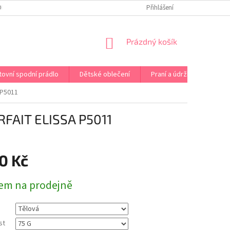
OPRAVA PRÁDLA NA MÍRU
DOPRAVA A PLATBA ČR A EU
Přihlášení
VRÁCENÍ A V
NÁKUPNÍ
Prázdný košík
KOŠÍK
tovní spodní prádlo
Dětské oblečení
Praní a údržba
Kont
 P5011
FAIT ELISSA P5011
0 Kč
em na prodejně
st