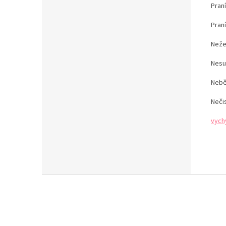
Praní
Pran
Neže
Nesu
Nebě
Neči
vych
Z
á
p
a
t