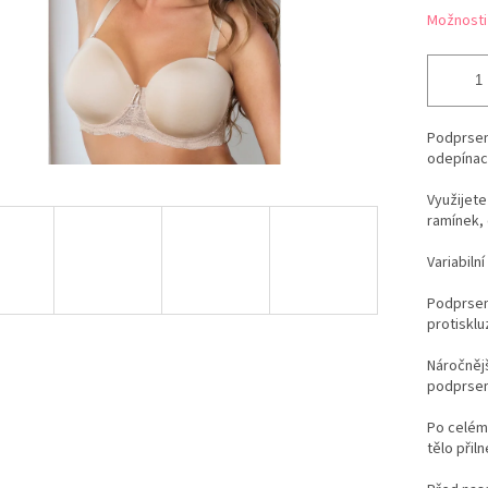
Možnosti
Podprsen
odepínac
Využijete
ramínek, 
Variabiln
Podprsenk
protiskl
Náročněj
podprsen
Po celém
tělo přil