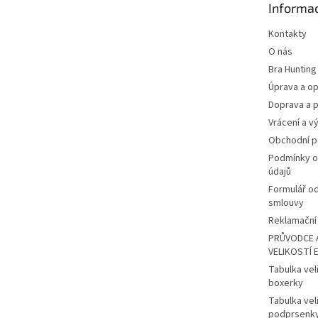
Informac
í
Kontakty
O nás
Bra Hunting
Úprava a op
Doprava a p
Vrácení a v
Obchodní 
Podmínky o
údajů
Formulář o
smlouvy
Reklamační 
PRŮVODCE 
VELIKOSTÍ 
Tabulka vel
boxerky
Tabulka vel
podprsenk