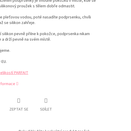
azením podprsenky je vhodné pokožku v místě, kde se
ilikonový proužek s tělem dobře odmastit.
e pleťovou vodou, poté nasadíte podprsenku, chvíli
ž se silikon zahřeje.
í silikon pevně přilne k pokožce, podprsenka nikam
 a drží pevně na svém místě.
jeme.
 EU.
elikostí PARFAIT
informace
ZEPTAT SE
SDÍLET