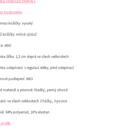
lka velikostí PARFAIT
or podprsenky
 mezi košíčky:
vysoký
ž košíčky:
mírná výztuž
ce: ANO
ka šířka: 1,5 cm stejná ve všech velikostech
nka odepínání:
s regulací délky,
plně odepínací
onové podlepení: ANO
 materiál a pevnost:
hladký, pevný obvod
ání: ve všech velikostech 3 háčky, 3 pozice
iál: 84% polyamid, 16% elastan
 pytlík