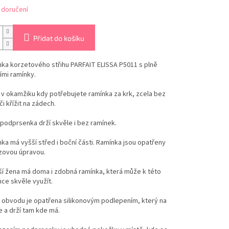
 doručení
Přidat do košíku
ka korzetového střihu PARFAIT ELISSA P5011 s plně
ími ramínky.
 v okamžiku kdy potřebujete ramínka za krk, zcela bez
či křížit na zádech.
í podprsenka drží skvěle i bez ramínek.
a má vyšší střed i boční části. Ramínka jsou opatřeny
uzovou úpravou.
ší žena má doma i zdobná ramínka, která může k této
ce skvěle využít.
 obvodu je opatřena silikonovým podlepením, který na
ne a drží tam kde má.