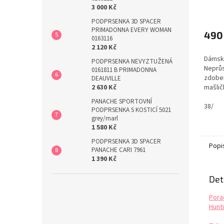
3 000 Kč
PODPRSENKA 3D SPACER
PRIMADONNA EVERY WOMAN
490
0163116
2 120 Kč
Dámské
PODPRSENKA NEVYZTUŽENÁ
Neprůs
0161811 B PRIMADONNA
zdoben
DEAUVILLE
mašlič
2 630 Kč
část k
PANACHE SPORTOVNÍ
kalhot
38/
PODPRSENKA S KOSTICÍ 5021
Pohodl
grey/marl
nošení
1 580 Kč
PARFA
PODPRSENKA 3D SPACER
Popi
PANACHE CARI 7961
1 390 Kč
Det
Pora
Hunti