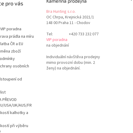
Kamenná prodejna
e pro vás
Bra Hunting s.r.o.
OC Chrpa, Krejnická 2021/1
148 00 Praha 11 - Chodov
 VIP poradna
Tel:
+420 733 232 077
rava prádla na míru
VIP poradna
latba ČR a EU
na objednání
ýměna zboží
Individuální návštěva prodejny
podmínky
mimo provozní dobu (min. 2
chrany osobních
ženy) na objednání.
dstoupení od
list
A PŘEVOD
EU/USA/UK/AUS/FR
ikostí kalhotky a
ikostí při výběru
y