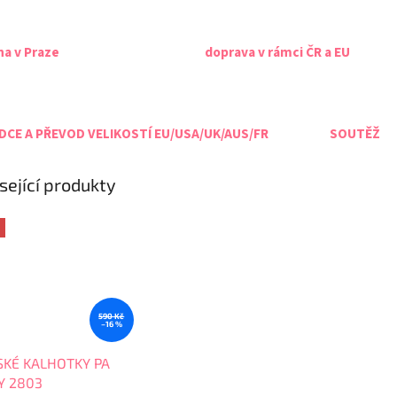
na v Praze
doprava v rámci ČR a EU
CE A PŘEVOD VELIKOSTÍ EU/USA/UK/AUS/FR
SOUTĚŽ
sející produkty
590 Kč
–16 %
KÉ KALHOTKY PA
Y 2803