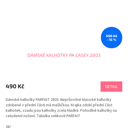
590 Kč
–16 %
DÁMSKÉ KALHOTKY PA CASEY 2803
490 Kč
DETAIL
Dámské kalhotky PARFAIT 2803. Neprůsvitné klasické kalhotky
zdobené v přední části má mašličkou. Krajka zdobí přední část
kalhotek, vzadu jsou kalhotky zcela hladké. Pohodlné kalhotky na
celodenní nošení. Tabulka velikostí PARFAIT
38/