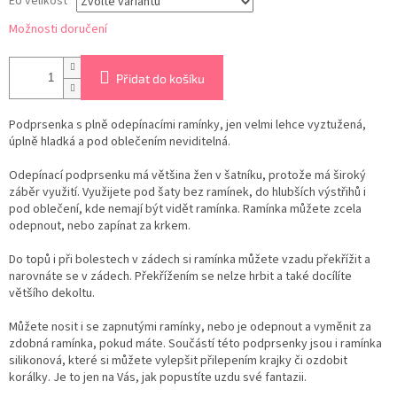
EU velikost
Možnosti doručení
Přidat do košíku
Podprsenka s plně odepínacími ramínky, jen velmi lehce vyztužená,
úplně hladká a pod oblečením neviditelná.
Odepínací podprsenku má většina žen v šatníku, protože má široký
záběr využití. Využijete pod šaty bez ramínek, do hlubších výstřihů i
pod oblečení, kde nemají být vidět ramínka. Ramínka můžete zcela
odepnout, nebo zapínat za krkem.
Do topů i při bolestech v zádech si ramínka můžete vzadu překřížit a
narovnáte se v zádech. Překřížením se nelze hrbit a také docílíte
většího dekoltu.
Můžete nosit i se zapnutými ramínky, nebo je odepnout a vyměnit za
zdobná ramínka, pokud máte. Součástí této podprsenky jsou i ramínka
silikonová, které si můžete vylepšit přilepením krajky či ozdobit
korálky. Je to jen na Vás, jak popustíte uzdu své fantazii.