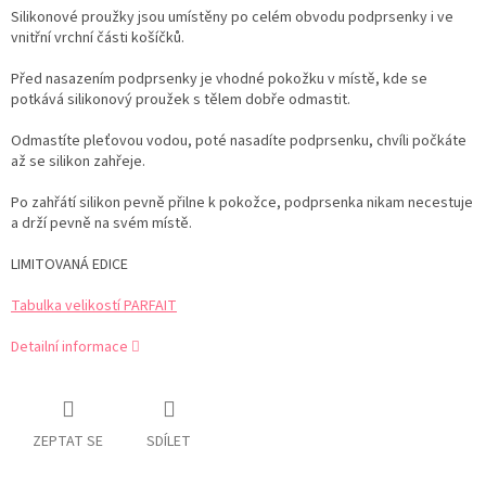
Silikonové proužky jsou umístěny po celém obvodu podprsenky i ve
vnitřní vrchní části košíčků.
Před nasazením podprsenky je vhodné pokožku v místě, kde se
potkává silikonový proužek s tělem dobře odmastit.
Odmastíte pleťovou vodou, poté nasadíte podprsenku, chvíli počkáte
až se silikon zahřeje.
Po zahřátí silikon pevně přilne k pokožce, podprsenka nikam necestuje
a drží pevně na svém místě.
LIMITOVANÁ EDICE
Tabulka velikostí PARFAIT
Detailní informace
ZEPTAT SE
SDÍLET