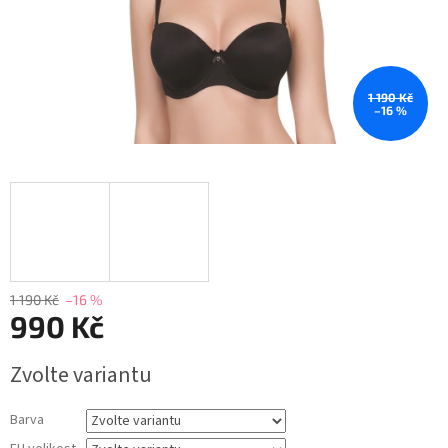
1 190 Kč
–16 %
1 190 Kč
–16 %
990 Kč
Měrná
Zvolte variantu
cena:
Barva