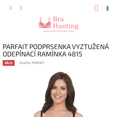
Přejít
NÁKUP
na
obsah
KOŠÍK
PARFAIT PODPRSENKA VYZTUŽENÁ
ODEPÍNACÍ RAMÍNKA 4815
Značka:
PARFAIT
Akce