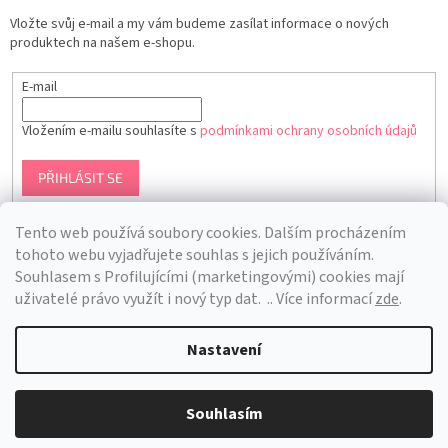
Vložte svůj e-mail a my vám budeme zasílat informace o nových
produktech na našem e-shopu.
E-mail
Vložením e-mailu souhlasíte s
podmínkami ochrany osobních údajů
PŘIHLÁSIT SE
Tento web používá soubory cookies. Dalším procházením
tohoto webu vyjadřujete souhlas s jejich používáním.
S
ouhlasem s Profilujícími (marketingovými) cookies mají
uživatelé právo využít i nový typ dat.
.. Více informací
zde
.
Nastavení
Vytvořil Shoptet
Souhlasím
Copyright 2026
Bra Hunting
. Všechna práva vyhrazena.