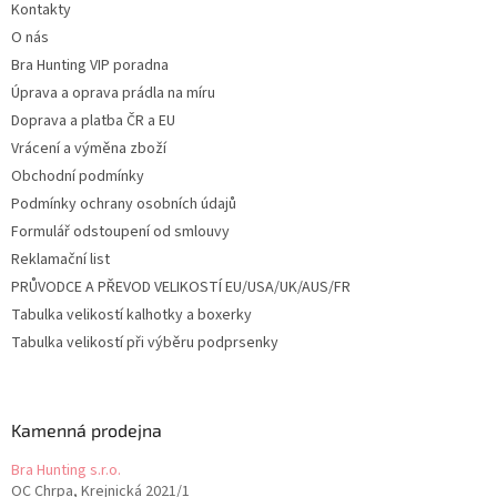
Kontakty
í
O nás
Bra Hunting VIP poradna
Úprava a oprava prádla na míru
Doprava a platba ČR a EU
Vrácení a výměna zboží
Obchodní podmínky
Podmínky ochrany osobních údajů
Formulář odstoupení od smlouvy
Reklamační list
PRŮVODCE A PŘEVOD VELIKOSTÍ EU/USA/UK/AUS/FR
Tabulka velikostí kalhotky a boxerky
Tabulka velikostí při výběru podprsenky
Kamenná prodejna
Bra Hunting s.r.o.
OC Chrpa, Krejnická 2021/1