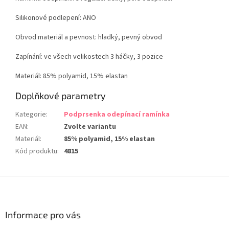
Silikonové podlepení: ANO
Obvod materiál a pevnost: hladký, pevný obvod
Zapínání: ve všech velikostech 3 háčky, 3 pozice
Materiál: 85% polyamid, 15% elastan
Doplňkové parametry
Kategorie
:
Podprsenka odepínací ramínka
EAN
:
Zvolte variantu
Materiál
:
85% polyamid, 15% elastan
Kód produktu
:
4815
Z
á
p
a
Informace pro vás
t