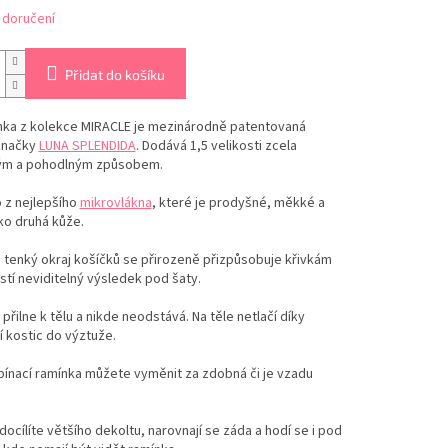
 doručení
Přidat do košíku
ka z kolekce MIRACLE je mezinárodně patentovaná
značky
LUNA SPLENDIDA
.
Dodává 1,5 velikosti zcela
ým a pohodlným způsobem.
 z nejlepšího
mikrovlákna
, které je prodyšné, měkké a
ko druhá kůže.
tenký okraj košíčků se přirozeně přizpůsobuje křivkám
jistí neviditelný výsledek pod šaty.
přilne k tělu a nikde neodstává. Na těle netlačí díky
 kostic do výztuže.
ínací ramínka můžete vyměnit za zdobná či je vzadu
docílíte většího dekoltu, narovnají se záda a hodí se i pod