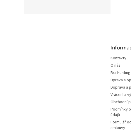
Z
á
p
a
t
Informac
í
Kontakty
O nás
Bra Hunting
Úprava a op
Doprava a p
Vrácení a v
Obchodní 
Podmínky o
údajů
Formulář o
smlouvy