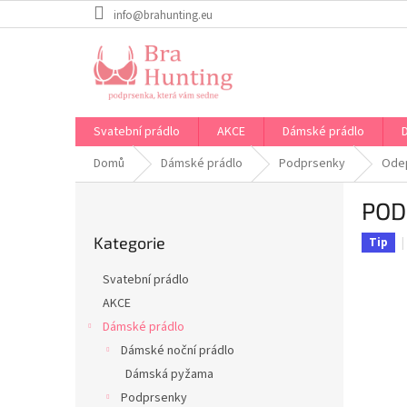
Přejít
info@brahunting.eu
na
obsah
Svatební prádlo
AKCE
Dámské prádlo
Domů
Dámské prádlo
Podprsenky
Odep
P
POD
o
Přeskočit
s
Kategorie
kategorie
Tip
t
r
Svatební prádlo
a
AKCE
n
Dámské prádlo
n
í
Dámské noční prádlo
p
Dámská pyžama
a
Podprsenky