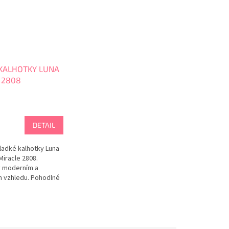
KALHOTKY LUNA
 2808
DETAIL
hladké kalhotky Luna
Miracle 2808.
v moderním a
 vzhledu. Pohodlné
alhotky z
a. Mikrovlákno je
mné na těle,
na omak hedvábí.
 těle neklouže a