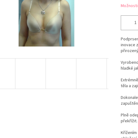
Možnosti
Podprsen
inovace 
přirozen
Vyrobeno
hladké ja
Extrémně 
těla a za
Dokonale 
zapuštění
Plně odep
překřížit.
Křížením 