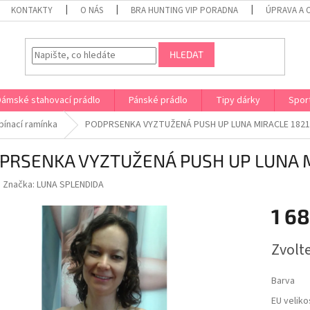
KONTAKTY
O NÁS
BRA HUNTING VIP PORADNA
ÚPRAVA A 
HLEDAT
Dámské stahovací prádlo
Pánské prádlo
Tipy dárky
Spor
ínací ramínka
PODPRSENKA VYZTUŽENÁ PUSH UP LUNA MIRACLE 1821
PRSENKA VYZTUŽENÁ PUSH UP LUNA M
Značka:
LUNA SPLENDIDA
1 6
Měrná
Zvolt
cena:
Barva
EU veliko