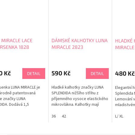
 MIRACLE LACE
DÁMSKÉ KALHOTKY LUNA
HLADKÉ 
RSENKA 1828
MIRACLE 2823
MIRACLE
rné
cení
ktu
0 Kč
590 Kč
480 Kč
DETAIL
DETAIL
enka LUNA MIRACLE je
Hladké kalhotky značky LUNA
Elegantní 
árodně patentovaná
SPLENDIDA nižšího střihu z
Splendida 
e značky LUNA
příjemného vysoce elastického
Lemování 
ček.
IDA. Dodává 1,5
mikrovlákna. Kalhotky mají
mladistvém
sti zcela přirozeným a
vykrojenější 4 cm vysoké boky,
příjemné k
lným způsobem.
které něžně odhalují a
36
42
mikrovlákn
L/ XL
enka je vyrobena z
zvýrazňují nohy. Ploché
velmi příje
šího mikrovlákna, které
zakončení působí pod
připomíná 
dyšné, měkké a hladké
oblečením neviditelně.
Materiál na