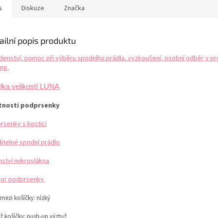
ruhá kůže. Extrémně
Bavlněný klínek pro pohodlné
nevytahuje
s
Diskuze
Značka
okraj košíčků se
nošení denní nošení....
výborné te
ně...
ailní popis produktu
denství, pomoc při výběru spodního prádla, vyzkoušení, osobní odběr v pr
ng.
lka velikostí LUNA
tnosti podprsenky
rsenky s kosticí
ditelné spodní prádlo
mství mikrovlákna
or podprsenky
 mezi košíčky:
nízký
ž košíčky:
push-up výztuž