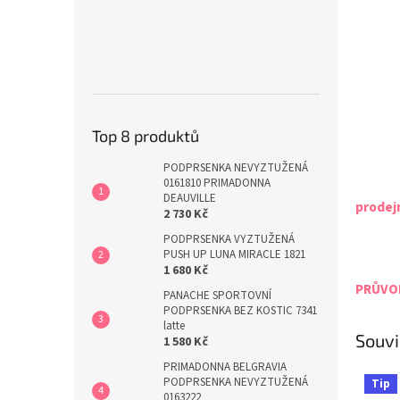
Top 8 produktů
PODPRSENKA NEVYZTUŽENÁ
0161810 PRIMADONNA
DEAUVILLE
prodej
2 730 Kč
PODPRSENKA VYZTUŽENÁ
PUSH UP LUNA MIRACLE 1821
1 680 Kč
PRŮVOD
PANACHE SPORTOVNÍ
PODPRSENKA BEZ KOSTIC 7341
latte
Souvi
1 580 Kč
PRIMADONNA BELGRAVIA
PODPRSENKA NEVYZTUŽENÁ
Tip
0163222