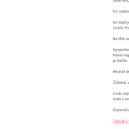
oblečení,
Po celém
Do topů 
za krk. P
Na těle n
Spojením 
které maj
je tlačila.
Miracle j
Žádaná, v
U nás ne
malá a ve
Doporuču
Tabulka 