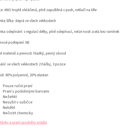
ce: ANO trojitě obtáčená, plně zapuštěná v push, netlačí na těle
ka šířka: stejná ve všech velikostech
nka odepínání:
s regulací délky,
plně odepínací, nelze nosit zcela bez ramínek
onové podlepení: NE
 materiál a pevnost:
hladký, pevný obvod
ání: v
e všech velikostech 2 háčky, 3 pozice
iál: 80% polyamid, 20% elastan
Pouze ruční praní
Praní s podobnými barvami
Nežehlit
Nesušit v sušičce
Nebělit
Nečistit chemicky
távky a praní spodního prádla