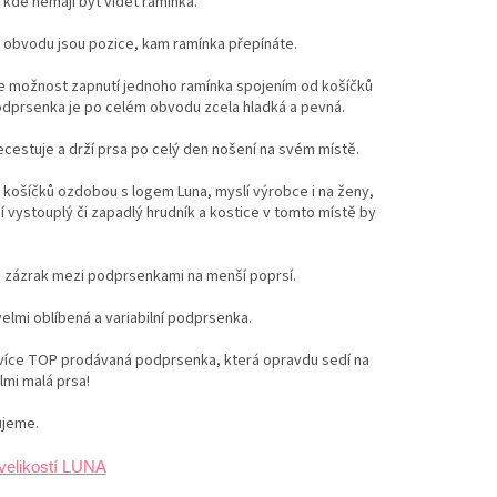
 kde nemají být vidět ramínka.
 obvodu jsou pozice, kam ramínka přepínáte.
je možnost zapnutí jednoho ramínka spojením od košíčků
odprsenka je po celém obvodu zcela hladká a pevná.
ecestuje a drží prsa po celý den nošení na svém místě.
košíčků ozdobou s logem Luna, myslí výrobce i na ženy,
í vystouplý či zapadlý hrudník a kostice v tomto místě by
e zázrak mezi podprsenkami na menší poprsí.
elmi oblíbená a variabilní podprsenka.
jvíce TOP prodávaná podprsenka, která opravdu sedí na
lmi malá prsa!
jeme.
velikostí LUNA