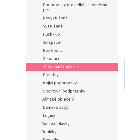
n
Podprsenky pro velká a nadměrná
e
prsa
l
Nevyztužené
Vyztužené
Push - up
3D spacer
Bez kostic
S kosticí
Odepínací ramínka
Braletky
Kojící podprsenky
Sportovní podprsenky
Dámské oblečení
Dámská body
Legíny
Dámské plavky
Doplňky