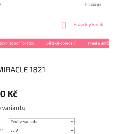
OPRAVA PRÁDLA NA MÍRU
DOPRAVA A PLATBA ČR A EU
Přihlášení
VRÁCENÍ A V
NÁKUPNÍ
Prázdný košík
KOŠÍK
tovní spodní prádlo
Dětské oblečení
Praní a údržba
Kont
IRACLE 1821
80 Kč
e variantu
st