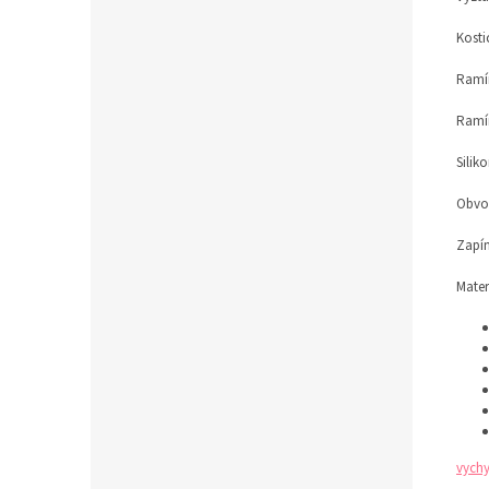
Kosti
Ramín
Ramí
Silik
Obvod
Zapín
Mater
vychy