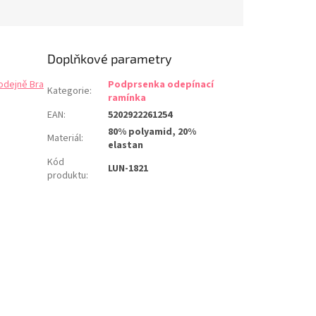
 se. Mikrovlákno má
rmoregulační...
Doplňkové parametry
odejně Bra
Podprsenka odepínací
Kategorie
:
ramínka
EAN
:
5202922261254
80% polyamid, 20%
Materiál
:
elastan
Kód
LUN-1821
produktu
: