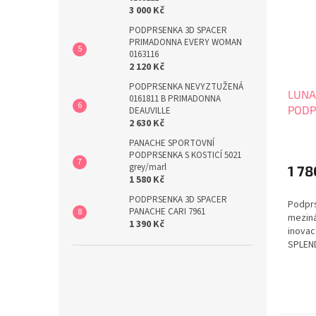
3 000 Kč
PODPRSENKA 3D SPACER
PRIMADONNA EVERY WOMAN
0163116
2 120 Kč
PODPRSENKA NEVYZTUŽENÁ
LUNA
0161811 B PRIMADONNA
PODP
DEAUVILLE
2 630 Kč
Průmě
PANACHE SPORTOVNÍ
hodno
PODPRSENKA S KOSTICÍ 5021
produ
grey/marl
1 78
1 580 Kč
je
5,0
PODPRSENKA 3D SPACER
Podprs
z
PANACHE CARI 7961
mezin
5
1 390 Kč
inovac
hvězdi
SPLEND
veliko
pohod
Podprs
nejlep
je pro