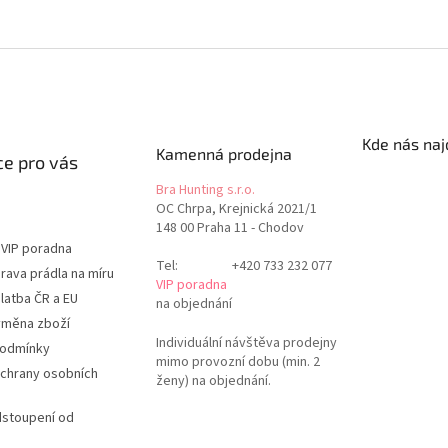
Kde nás naj
Kamenná prodejna
e pro vás
Bra Hunting s.r.o.
OC Chrpa, Krejnická 2021/1
148 00 Praha 11 - Chodov
 VIP poradna
Tel:
+420 733 232 077
rava prádla na míru
VIP poradna
latba ČR a EU
na objednání
ýměna zboží
Individuální návštěva prodejny
podmínky
mimo provozní dobu (min. 2
chrany osobních
ženy) na objednání.
dstoupení od