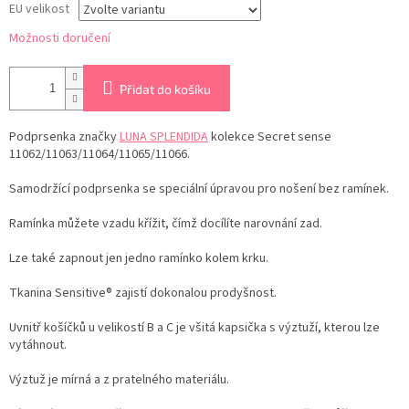
EU velikost
Možnosti doručení
Přidat do košíku
Podprsenka
značky
LUNA SPLENDIDA
kolekce Secret sense
11062/11063/11064/11065/11066.
Samodržící podprsenka se speciální úpravou pro nošení bez ramínek.
Ramínka můžete vzadu křížit, čímž docílíte narovnání zad.
Lze také zapnout jen jedno ramínko kolem krku.
Tkanina Sensitive® zajistí dokonalou prodyšnost.
Uvnitř košíčků u velikostí B a C je všitá kapsička s výztuží, kterou lze
vytáhnout.
Výztuž je mírná a z pratelného materiálu.