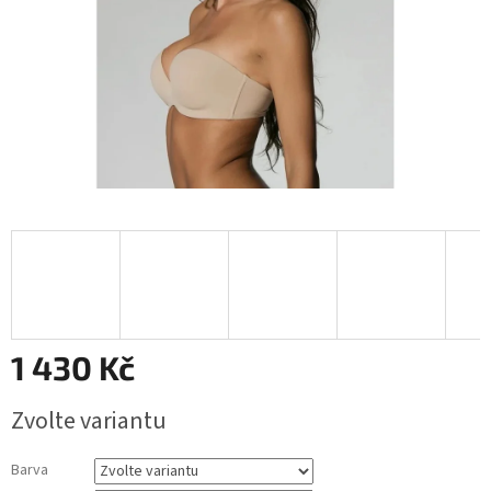
1 430 Kč
Měrná
Zvolte variantu
cena:
Barva