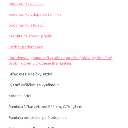
podprsenky push up
podprsenky odepínací ramínka
podprsenky s kosticí
neviditelné spodní prádlo
Rozbor podprsenky
Poradenství, pomoc při výběru spodního prádla, vyzkoušení,
osobní odběr v prodejně Bra Hunting.
Střed mezi košíčky: nízký
Výztuž košíčky: lze vytáhnout
Kostice: ANO
Ramínka šířka: velikost B/ 1 cm, C/D/ 1,5 cm
Ramínka odepínání: plně odepínací