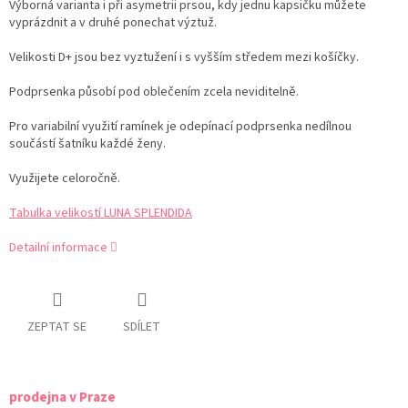
Výborná varianta i při asymetrii prsou, kdy jednu kapsičku můžete
vyprázdnit a v druhé ponechat výztuž.
Velikosti D+ jsou bez vyztužení i s vyšším středem mezi košíčky.
Podprsenka působí pod oblečením zcela neviditelně.
Pro variabilní využití ramínek je odepínací podprsenka nedílnou
součástí šatníku každé ženy.
Využijete celoročně.
Tabulka velikostí LUNA SPLENDIDA
Detailní informace
ZEPTAT SE
SDÍLET
prodejna v Praze