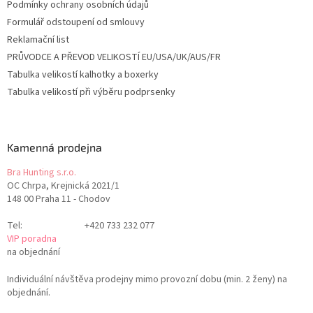
Podmínky ochrany osobních údajů
Formulář odstoupení od smlouvy
Reklamační list
PRŮVODCE A PŘEVOD VELIKOSTÍ EU/USA/UK/AUS/FR
Tabulka velikostí kalhotky a boxerky
Tabulka velikostí při výběru podprsenky
Kamenná prodejna
Bra Hunting s.r.o.
OC Chrpa, Krejnická 2021/1
148 00 Praha 11 - Chodov
Tel:
+420 733 232 077
VIP poradna
na objednání
Individuální návštěva prodejny mimo provozní dobu (min. 2 ženy) na
objednání.