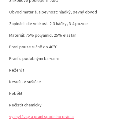
Silikonové podlepení: ANO
Obvod materiál a pevnost: hladký, pevný obvod
Zapínání: dle velikosti
2-3 háčky, 3-4 pozice
Materiál: 75% polyamid, 25% elastan
Praní pouze ručně do 40°C
Praní s podobnými barvami
Nežehlit
Nesušit v sušičce
Nebělit
Nečistit chemicky
vychytávky a praní spodního prádla