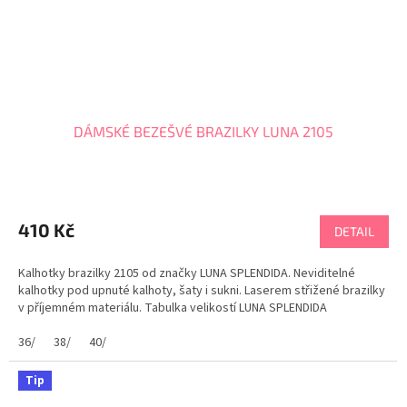
DÁMSKÉ BEZEŠVÉ BRAZILKY LUNA 2105
Průměrné
hodnocení
produktu
410 Kč
DETAIL
je
5,0
Kalhotky brazilky 2105 od značky LUNA SPLENDIDA. Neviditelné
z
kalhotky pod upnuté kalhoty, šaty i sukni. Laserem střižené brazilky
5
v příjemném materiálu. Tabulka velikostí LUNA SPLENDIDA
hvězdiček.
36/
38/
40/
Tip