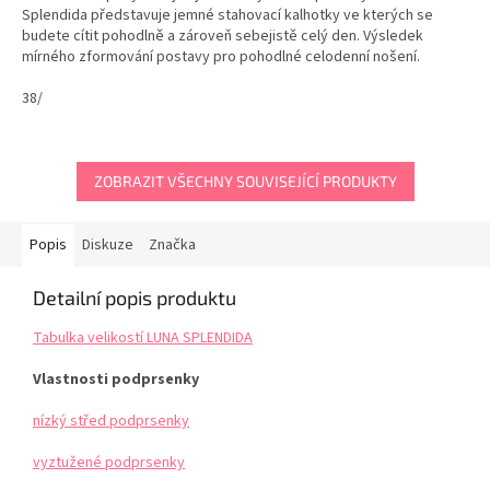
Splendida představuje jemné stahovací kalhotky ve kterých se
budete cítit pohodlně a zároveň sebejistě celý den. Výsledek
mírného zformování postavy pro pohodlné celodenní nošení.
Bezešvá technologie tkaní pro neviditelný efekt pod...
38/
ZOBRAZIT VŠECHNY SOUVISEJÍCÍ PRODUKTY
Popis
Diskuze
Značka
Detailní popis produktu
Tabulka velikostí LUNA SPLENDIDA
Vlastnosti podprsenky
nízký střed podprsenky
vyztužené podprsenky