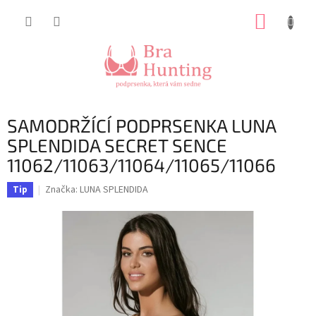
Přejít
NÁKUP
na
obsah
KOŠÍK
SAMODRŽÍCÍ PODPRSENKA LUNA
SPLENDIDA SECRET SENCE
11062/11063/11064/11065/11066
Značka:
LUNA SPLENDIDA
Tip