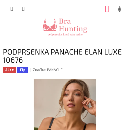
Přejít
NÁKUP
na
obsah
KOŠÍK
PODPRSENKA PANACHE ELAN LUXE
10676
Značka:
PANACHE
Akce
Tip