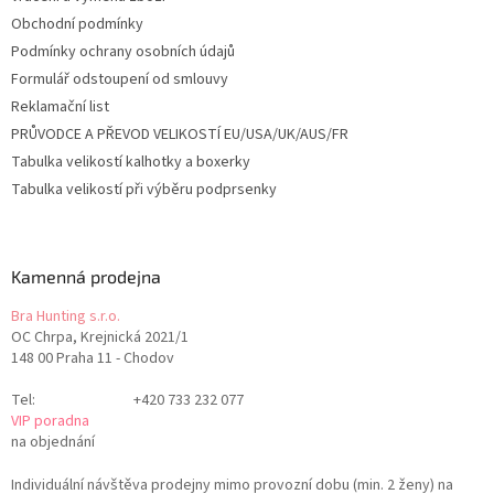
Obchodní podmínky
Podmínky ochrany osobních údajů
Formulář odstoupení od smlouvy
Reklamační list
PRŮVODCE A PŘEVOD VELIKOSTÍ EU/USA/UK/AUS/FR
Tabulka velikostí kalhotky a boxerky
Tabulka velikostí při výběru podprsenky
Kamenná prodejna
Bra Hunting s.r.o.
OC Chrpa, Krejnická 2021/1
148 00 Praha 11 - Chodov
Tel:
+420 733 232 077
VIP poradna
na objednání
Individuální návštěva prodejny mimo provozní dobu (min. 2 ženy) na