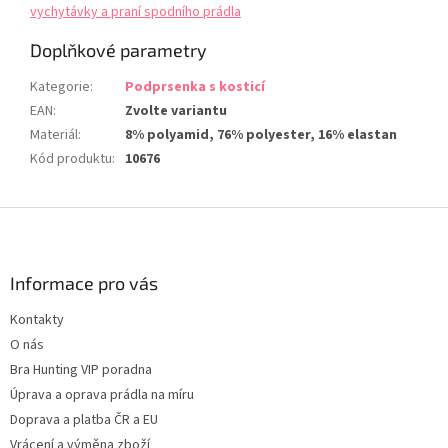
vychytávky a praní spodního prádla
Doplňkové parametry
Kategorie
:
Podprsenka s kosticí
EAN
:
Zvolte variantu
Materiál
:
8% polyamid, 76% polyester, 16% elastan
Kód produktu
:
10676
Z
á
p
a
Informace pro vás
t
Kontakty
í
O nás
Bra Hunting VIP poradna
Úprava a oprava prádla na míru
Doprava a platba ČR a EU
Vrácení a výměna zboží