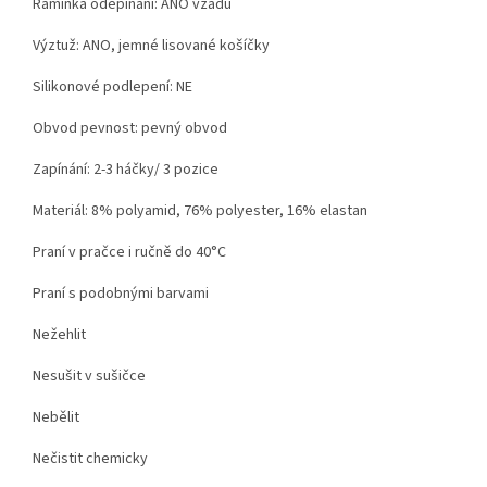
Ramínka odepínání: ANO vzadu
Výztuž: ANO, jemné lisované košíčky
Silikonové podlepení: NE
Obvod pevnost: pevný obvod
Zapínání: 2-3 háčky/ 3 pozice
Materiál:
8% polyamid, 76% polyester, 16% elastan
Praní v pračce i ručně do 40°C
Praní s podobnými barvami
Nežehlit
Nesušit v sušičce
Nebělit
Nečistit chemicky