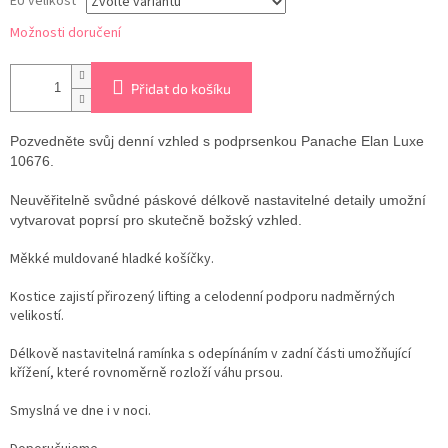
EU velikost
Možnosti doručení
Přidat do košíku
Pozvedněte svůj denní vzhled s podprsenkou Panache Elan Luxe
10676.
Neuvěřitelně svůdné páskové délkově nastavitelné detaily umožní
vytvarovat poprsí pro skutečně božský vzhled.
Měkké muldované hladké košíčky.
Kostice zajistí přirozený lifting a celodenní podporu nadměrných
velikostí.
Délkově nastavitelná ramínka s odepínáním v zadní části umožňující
křížení, které rovnoměrně rozloží váhu prsou.
Smyslná ve dne i v noci.