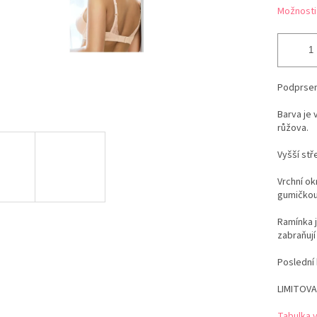
Možnosti
Podprsen
Barva je 
růžova.
Vyšší stř
Vrchní ok
gumičkou,
Ramínka j
zabraňují
Poslední
LIMITOVA
Tabulka v