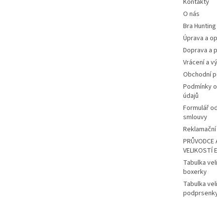
Kontakty
O nás
Bra Hunting
Úprava a op
Doprava a p
Vrácení a v
Obchodní 
Podmínky o
údajů
Formulář o
smlouvy
Reklamační 
PRŮVODCE 
VELIKOSTÍ 
Tabulka vel
boxerky
Tabulka vel
podprsenk