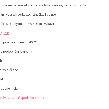
 materiál a pevnost:
kombinace látka a krajka, mírně pružný obvod
ání: ve všech velikostech 2 háčky, 3 pozice
iál: 80% polyamid, 12% elastan 8% bavlna
 pytlík
 v pračce i ručně do 40 °C
í s podobnými barvami
hlit
šit v sušičce
lit
stit chemicky
ytávky a praní spodního prádla