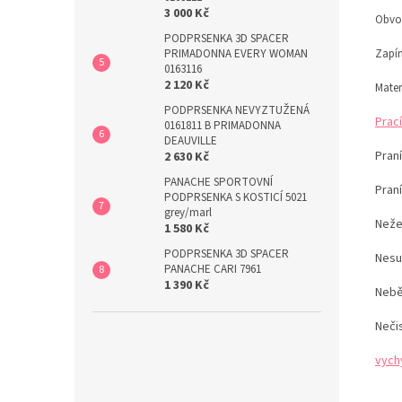
3 000 Kč
Obvod
PODPRSENKA 3D SPACER
PRIMADONNA EVERY WOMAN
Zapín
0163116
2 120 Kč
Mater
PODPRSENKA NEVYZTUŽENÁ
Prací
0161811 B PRIMADONNA
DEAUVILLE
Praní
2 630 Kč
PANACHE SPORTOVNÍ
Pran
PODPRSENKA S KOSTICÍ 5021
grey/marl
Neže
1 580 Kč
PODPRSENKA 3D SPACER
Nesu
PANACHE CARI 7961
1 390 Kč
Nebě
Neči
vych