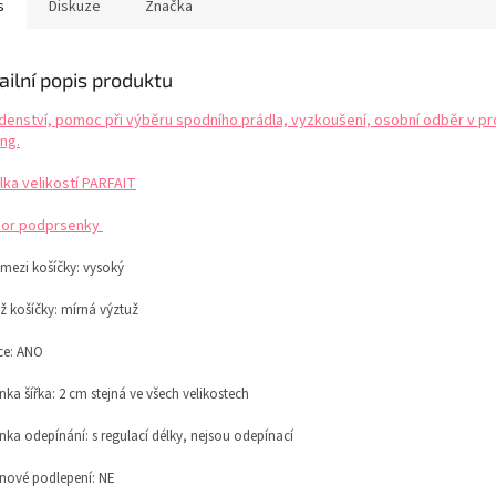
s
Diskuze
Značka
ailní popis produktu
denství, pomoc při výběru spodního prádla, vyzkoušení, osobní odběr v pr
ng.
lka velikostí PARFAIT
or podprsenky
 mezi košíčky:
vysoký
ž košíčky:
mírná výztuž
ce: ANO
ka šířka: 2 cm stejná ve všech velikostech
nka odepínání:
s regulací délky,
nejsou odepínací
onové podlepení: NE