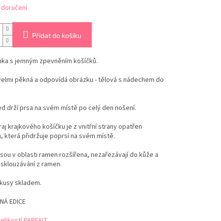
 doručení
Přidat do košíku
ka s jemným zpevněním košíčků.
velmi pěkná a odpovídá obrázku - tělová s nádechem do
ed drží prsa na svém místě po celý den nošení.
raj krajkového košíčku je z vnitřní strany opatřen
 která přidržuje poprsí na svém místě.
sou v oblasti ramen rozšířena, nezařezávají do kůže a
 sklouzávání z ramen.
 kusy skladem.
NÁ EDICE
elikostí PARFAIT