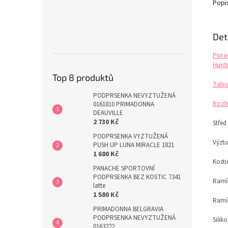
Popi
Det
Pora
Hunti
Top 8 produktů
Tabu
PODPRSENKA NEVYZTUŽENÁ
Rozb
0161810 PRIMADONNA
DEAUVILLE
2 730 Kč
Střed
PODPRSENKA VYZTUŽENÁ
Výztu
PUSH UP LUNA MIRACLE 1821
1 680 Kč
Kosti
PANACHE SPORTOVNÍ
PODPRSENKA BEZ KOSTIC 7341
Ramín
latte
1 580 Kč
Ramí
PRIMADONNA BELGRAVIA
PODPRSENKA NEVYZTUŽENÁ
Silik
0163222