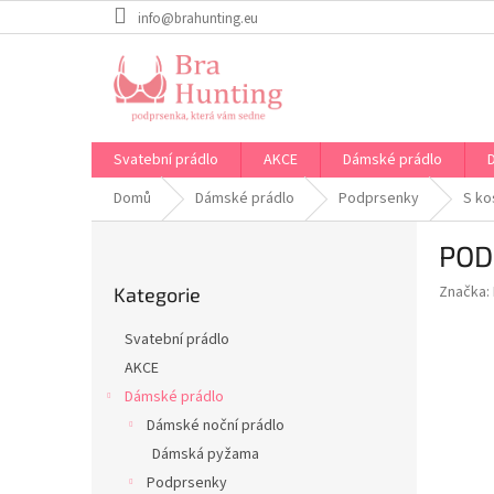
Přejít
info@brahunting.eu
na
obsah
Svatební prádlo
AKCE
Dámské prádlo
Domů
Dámské prádlo
Podprsenky
S ko
P
POD
o
Přeskočit
s
Značka:
Kategorie
kategorie
t
r
Svatební prádlo
a
AKCE
n
Dámské prádlo
n
í
Dámské noční prádlo
p
Dámská pyžama
a
Podprsenky