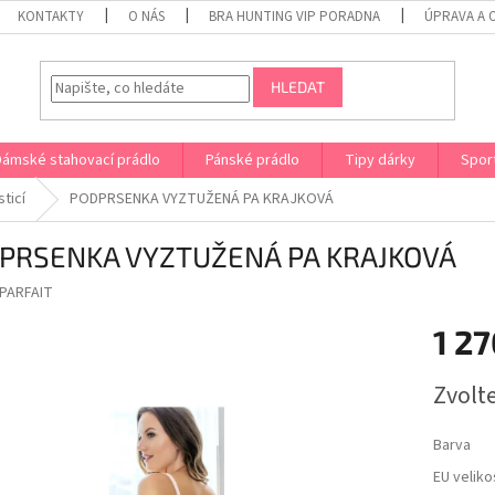
KONTAKTY
O NÁS
BRA HUNTING VIP PORADNA
ÚPRAVA A 
HLEDAT
Dámské stahovací prádlo
Pánské prádlo
Tipy dárky
Spor
sticí
PODPRSENKA VYZTUŽENÁ PA KRAJKOVÁ
PRSENKA VYZTUŽENÁ PA KRAJKOVÁ
PARFAIT
1 27
Měrná
Zvolt
cena:
Barva
EU veliko