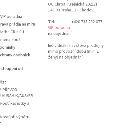
OC Chrpa, Krejnická 2021/1
148 00 Praha 11 - Chodov
 VIP poradna
Tel:
+420 733 232 077
rava prádla na míru
VIP poradna
latba ČR a EU
na objednání
ýměna zboží
Individuální návštěva prodejny
podmínky
mimo provozní dobu (min. 2
chrany osobních
ženy) na objednání.
dstoupení od
list
A PŘEVOD
EU/USA/UK/AUS/FR
ikostí kalhotky a
ikostí při výběru
y