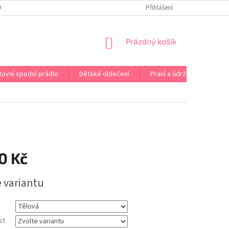
OPRAVA PRÁDLA NA MÍRU
DOPRAVA A PLATBA ČR A EU
Přihlášení
VRÁCENÍ A V
NÁKUPNÍ
Prázdný košík
KOŠÍK
tovní spodní prádlo
Dětské oblečení
Praní a údržba
Kont
0 Kč
e variantu
st