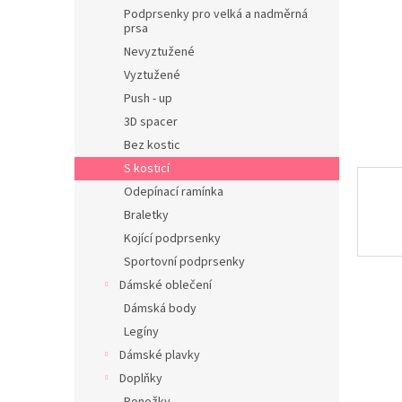
n
Podprsenky pro velká a nadměrná
e
prsa
l
Nevyztužené
Vyztužené
Push - up
3D spacer
Bez kostic
S kosticí
Odepínací ramínka
Braletky
Kojící podprsenky
Sportovní podprsenky
Dámské oblečení
Dámská body
Legíny
Dámské plavky
Doplňky