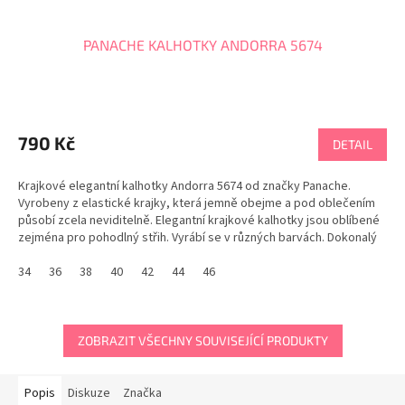
PANACHE KALHOTKY ANDORRA 5674
790 Kč
DETAIL
Krajkové elegantní kalhotky Andorra 5674 od značky Panache.
Vyrobeny z elastické krajky, která jemně obejme a pod oblečením
působí zcela neviditelně. Elegantní krajkové kalhotky jsou oblíbené
zejména pro pohodlný střih. Vyrábí se v různých barvách. Dokonalý
vzhled v soupravě s podprsenkou...
34
36
38
40
42
44
46
ZOBRAZIT VŠECHNY SOUVISEJÍCÍ PRODUKTY
Popis
Diskuze
Značka