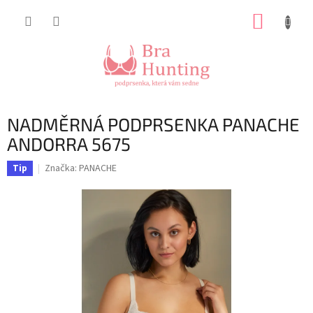
Přejít
NÁKUP
na
obsah
KOŠÍK
NADMĚRNÁ PODPRSENKA PANACHE
ANDORRA 5675
Značka:
PANACHE
Tip