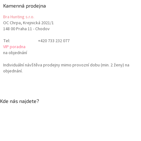
Kamenná prodejna
Bra Hunting s.r.o.
OC Chrpa, Krejnická 2021/1
148 00 Praha 11 - Chodov
Tel:
+420 733 232 077
VIP poradna
na objednání
Individuální návštěva prodejny mimo provozní dobu (min. 2 ženy) na
objednání.
Kde nás najdete?