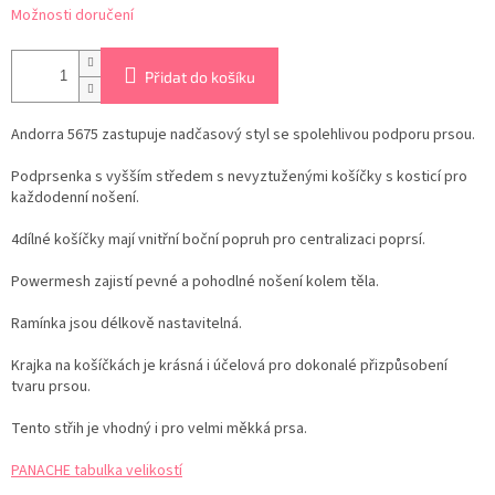
Možnosti doručení
Přidat do košíku
Andorra 5675 zastupuje nadčasový styl se spolehlivou podporu prsou.
Podprsenka s vyšším středem s nevyztuženými košíčky s kosticí pro
každodenní nošení.
4dílné košíčky mají vnitřní boční popruh pro centralizaci poprsí.
Powermesh zajistí pevné a pohodlné nošení kolem těla.
Ramínka jsou délkově nastavitelná.
Krajka na košíčkách je krásná i účelová pro dokonalé přizpůsobení
tvaru prsou.
Tento střih je vhodný i pro velmi měkká prsa.
PANACHE tabulka velikostí