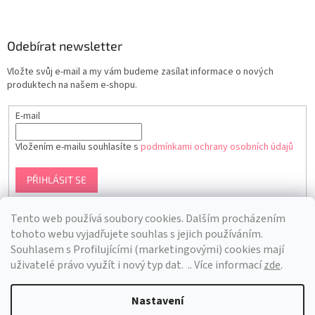
Odebírat newsletter
Vložte svůj e-mail a my vám budeme zasílat informace o nových
produktech na našem e-shopu.
E-mail
Vložením e-mailu souhlasíte s
podmínkami ochrany osobních údajů
PŘIHLÁSIT SE
Tento web používá soubory cookies. Dalším procházením
tohoto webu vyjadřujete souhlas s jejich používáním.
S
ouhlasem s Profilujícími (marketingovými) cookies mají
uživatelé právo využít i nový typ dat.
.. Více informací
zde
.
Nastavení
Vytvořil Shoptet