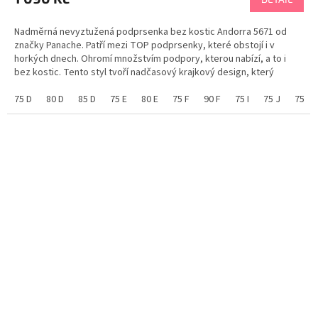
Nadměrná nevyztužená podprsenka bez kostic Andorra 5671 od
značky Panache. Patří mezi TOP podprsenky, které obstojí i v
horkých dnech. Ohromí množstvím podpory, kterou nabízí, a to i
bez kostic. Tento styl tvoří nadčasový krajkový design, který
vytváří elegantní a ženský vzhled. Neuvěřitelný...
75 D
80 D
85 D
75 E
80 E
75 F
90 F
75 I
75 J
75 M