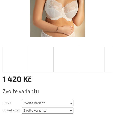
1 420 Kč
Měrná
Zvolte variantu
cena:
Barva
EU velikost