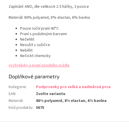
Zapínání: ANO, dle velikosti 2-3 háčky, 3 pozice
Materiál:
86
% polyamid, 8% elastan, 6% bavlna
Pouze ruční praní 40°C
Praní s podobnými barvami
Nežehlit
Nesušit v sušičce
Nebělit
Nečistit chemicky
vychytávky a praní spodního prádla
Doplňkové parametry
Kategorie
:
Podprsenky pro velká a nadměrná prsa
EAN
:
Zvolte variantu
Materiál
:
86% polyamid, 8% elastan, 6% bavlna
Kód produktu
:
5675
Z