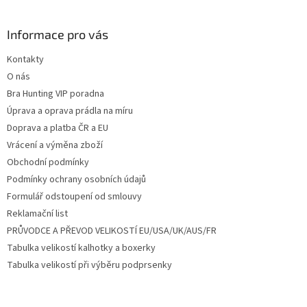
á
p
a
Informace pro vás
t
Kontakty
í
O nás
Bra Hunting VIP poradna
Úprava a oprava prádla na míru
Doprava a platba ČR a EU
Vrácení a výměna zboží
Obchodní podmínky
Podmínky ochrany osobních údajů
Formulář odstoupení od smlouvy
Reklamační list
PRŮVODCE A PŘEVOD VELIKOSTÍ EU/USA/UK/AUS/FR
Tabulka velikostí kalhotky a boxerky
Tabulka velikostí při výběru podprsenky