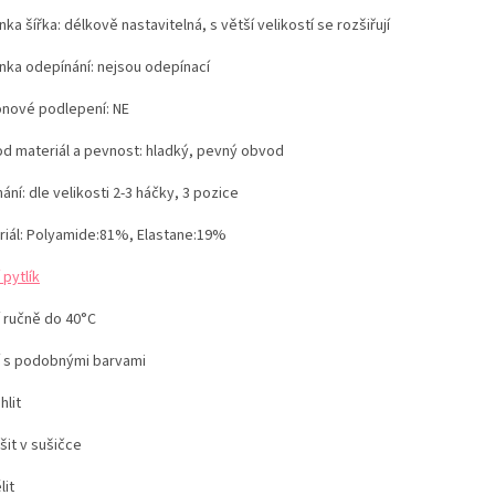
ka šířka: délkově nastavitelná, s větší velikostí se rozšiřují
nka odepínání:
nejsou odepínací
konové podlepení: NE
d materiál a pevnost:
hladký, pevný obvod
ání: dle velikosti 2-3 háčky, 3 pozice
iál:
Polyamide:81%, Elastane:19%
 pytlík
í ručně do 40°C
í s podobnými barvami
hlit
šit v sušičce
lit