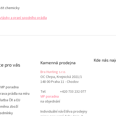
stit chemicky
ytávky a praní spodního prádla
Kde nás naj
Kamenná prodejna
e pro vás
Bra Hunting s.r.o.
OC Chrpa, Krejnická 2021/1
148 00 Praha 11 - Chodov
 VIP poradna
Tel:
+420 733 232 077
rava prádla na míru
VIP poradna
latba ČR a EU
na objednání
ýměna zboží
Individuální návštěva prodejny
podmínky