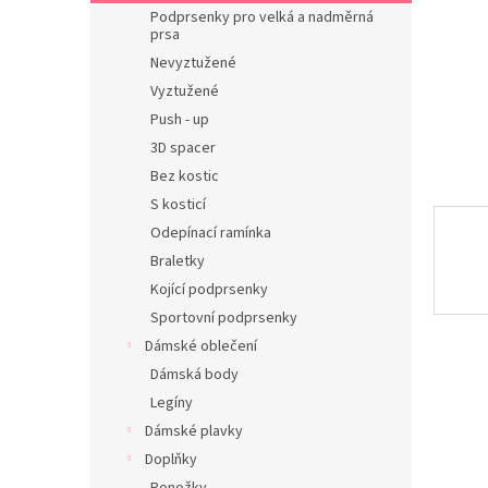
n
Podprsenky pro velká a nadměrná
e
prsa
l
Nevyztužené
Vyztužené
Push - up
3D spacer
Bez kostic
S kosticí
Odepínací ramínka
Braletky
Kojící podprsenky
Sportovní podprsenky
Dámské oblečení
Dámská body
Legíny
Dámské plavky
Doplňky