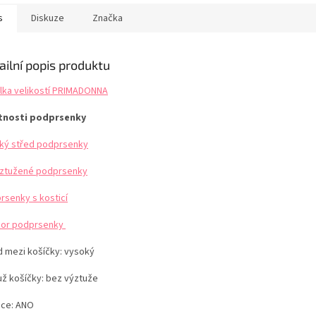
 dárek pro ženu.
učujeme Tabulka
s
Diskuze
Značka
stí PRIMADONNA
ailní popis produktu
lka velikostí PRIMADONNA
tnosti podprsenky
ký střed podprsenky
ztužené podprsenky
rsenky s kosticí
or podprsenky
d mezi košíčky:
vysoký
už košíčky:
bez výztuže
ice: ANO