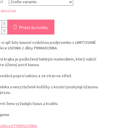
st
 doručení
Přidat do košíku
si ujít tuto luxusní vzdušnou podprsenku v LIMITOVANÉ
ekce LIVONIA z dílny PRIMADONNA.
á krajka je podložená hebkým materiálem, který nabízí
e úžasný pocit luxusu.
vedává poprsí nahoru a ze stran na střed.
ínka a nevyztužené košíčky s kosticí poskytují úžasnou
prsou.
ní ženu vyžadující luxus a kvalitu.
ujeme
velikostí PRIMADONNA