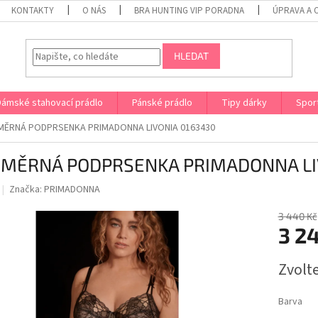
KONTAKTY
O NÁS
BRA HUNTING VIP PORADNA
ÚPRAVA A 
HLEDAT
Dámské stahovací prádlo
Pánské prádlo
Tipy dárky
Spor
MĚRNÁ PODPRSENKA PRIMADONNA LIVONIA 0163430
MĚRNÁ PODPRSENKA PRIMADONNA LI
Značka:
PRIMADONNA
3 440 Kč
3 2
Měrná
Zvolt
cena:
Barva