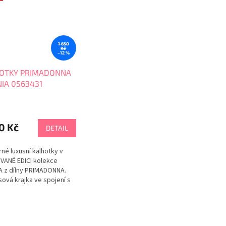
1 650
Kč
–12 %
OTKY PRIMADONNA
NIA 0563431
0 Kč
DETAIL
né luxusní kalhotky v
VANÉ EDICI kolekce
A z dílny PRIMADONNA.
ová krajka ve spojení s
 materiálem vytváří na
e příjemný pocit luxusu.
ebevědomou a moderní
žadující luxus a kvalitu.