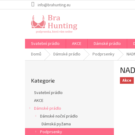
Přejít
info@brahunting.eu
na
obsah
Svatební prádlo
AKCE
Dámské prádlo
Domů
Dámské prádlo
Podprsenky
NAD
P
NAD
o
Přeskočit
s
Kategorie
kategorie
Akce
t
r
Svatební prádlo
a
AKCE
n
Dámské prádlo
n
í
Dámské noční prádlo
p
Dámská pyžama
a
Podprsenky