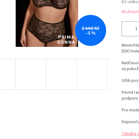
EU veliko
Možnosti
3 440 Kč
–5 %
Nenechte 
EDICI kol
Nadčasov
na pokožc
Střih poz
Pevná ram
podporu 
Pro moder
Doporuč
Tabulka 