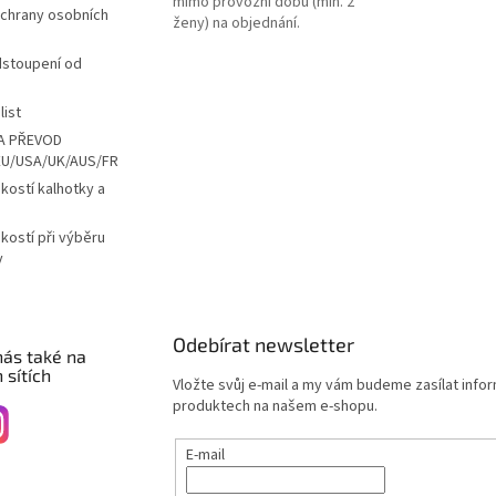
mimo provozní dobu (min. 2
chrany osobních
ženy) na objednání.
dstoupení od
list
A PŘEVOD
EU/USA/UK/AUS/FR
ikostí kalhotky a
ikostí při výběru
y
Odebírat newsletter
nás také na
 sítích
Vložte svůj e-mail a my vám budeme zasílat info
produktech na našem e-shopu.
E-mail