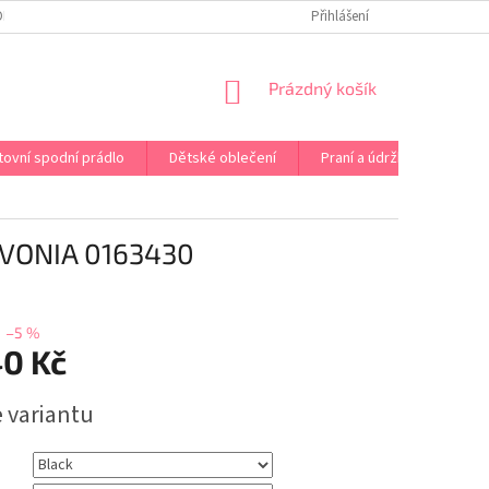
OPRAVA PRÁDLA NA MÍRU
DOPRAVA A PLATBA ČR A EU
Přihlášení
VRÁCENÍ A V
NÁKUPNÍ
Prázdný košík
KOŠÍK
tovní spodní prádlo
Dětské oblečení
Praní a údržba
Kont
VONIA 0163430
–5 %
40 Kč
e variantu