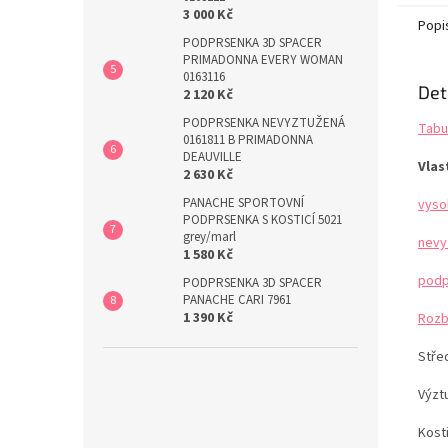
Krásný
3 000 Kč
Dopor
Popi
veliko
PODPRSENKA 3D SPACER
PRIMADONNA EVERY WOMAN
0163116
Det
2 120 Kč
PODPRSENKA NEVYZTUŽENÁ
Tabu
0161811 B PRIMADONNA
DEAUVILLE
Vlas
2 630 Kč
PANACHE SPORTOVNÍ
vyso
PODPRSENKA S KOSTICÍ 5021
grey/marl
nevy
1 580 Kč
podp
PODPRSENKA 3D SPACER
PANACHE CARI 7961
1 390 Kč
Rozb
Stře
Výzt
Kost