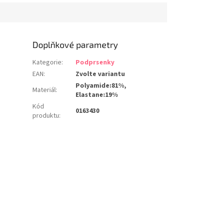
Doplňkové parametry
Kategorie
:
Podprsenky
EAN
:
Zvolte variantu
Polyamide:81%,
Materiál
:
Elastane:19%
Kód
0163430
produktu
: