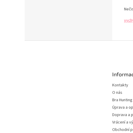
Neči
vych
Z
á
p
a
t
Informac
í
Kontakty
O nás
Bra Hunting
Úprava a op
Doprava a p
Vrácení a v
Obchodní 