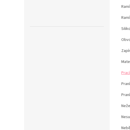
Ramín
Ramí
Sili
Obvo
Zapín
Mater
Prací
Pran
Pran
Neže
Nesu
Nebě