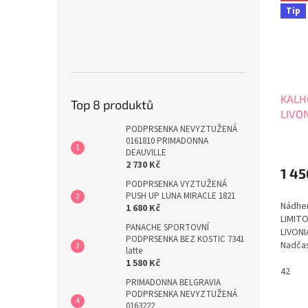
Tip
KALH
Top 8 produktů
LIVO
PODPRSENKA NEVYZTUŽENÁ
0161810 PRIMADONNA
DEAUVILLE
2 730 Kč
1 45
PODPRSENKA VYZTUŽENÁ
PUSH UP LUNA MIRACLE 1821
Nádher
1 680 Kč
LIMITO
PANACHE SPORTOVNÍ
LIVONI
PODPRSENKA BEZ KOSTIC 7341
Nadčas
latte
hebkým
1 580 Kč
pokožc
42
PRIMADONNA BELGRAVIA
Pro s
PODPRSENKA NEVYZTUŽENÁ
ženu vy
0163222