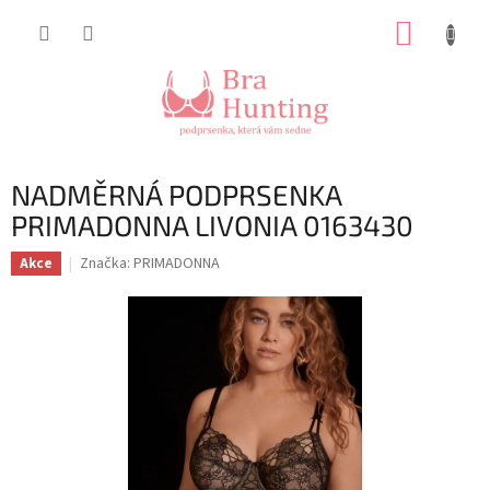
Přejít
NÁKUP
na
obsah
KOŠÍK
NADMĚRNÁ PODPRSENKA
PRIMADONNA LIVONIA 0163430
Značka:
PRIMADONNA
Akce