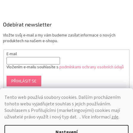
Odebírat newsletter
Vložte svůj e-mail a my vám budeme zasílat informace o nových
produktech na našem e-shopu.
E-mail
Vložením e-mailu souhlasíte s
podmínkami ochrany osobních údajů
PŘIHLÁSIT SE
Tento web používá soubory cookies. Dalším procházením
tohoto webu vyjadřujete souhlas s jejich používáním.
S
ouhlasem s Profilujícími (marketingovými) cookies mají
uživatelé právo využít i nový typ dat.
.. Více informací
zde
.
Nastavení