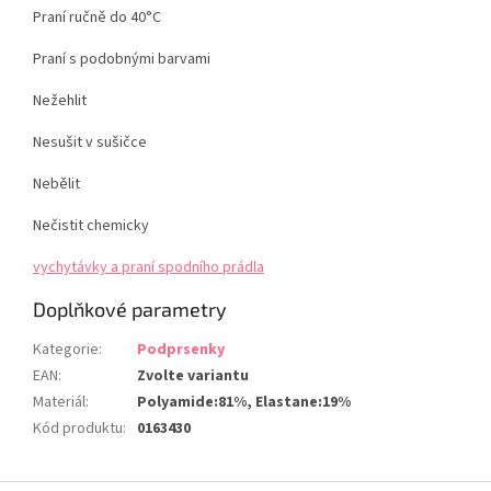
Praní ručně do 40°C
Praní s podobnými barvami
Nežehlit
Nesušit v sušičce
Nebělit
Nečistit chemicky
vychytávky a praní spodního prádla
Doplňkové parametry
Kategorie
:
Podprsenky
EAN
:
Zvolte variantu
Materiál
:
Polyamide:81%, Elastane:19%
Kód produktu
:
0163430