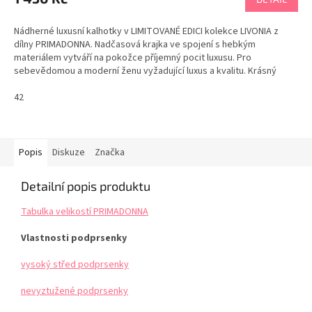
Nádherné luxusní kalhotky v LIMITOVANÉ EDICI kolekce LIVONIA z
dílny PRIMADONNA. Nadčasová krajka ve spojení s hebkým
materiálem vytváří na pokožce příjemný pocit luxusu. Pro
sebevědomou a moderní ženu vyžadující luxus a kvalitu. Krásný
dárek pro ženu. Doporučujeme Tabulka velikostí PRIMADONNA
42
Popis
Diskuze
Značka
Detailní popis produktu
Tabulka velikostí PRIMADONNA
Vlastnosti podprsenky
vysoký střed podprsenky
nevyztužené podprsenky