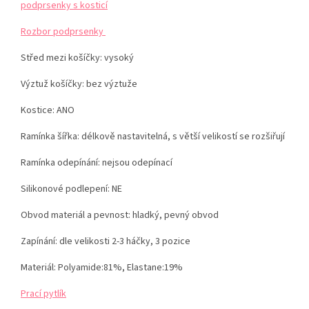
podprsenky s kosticí
Rozbor podprsenky
Střed mezi košíčky:
vysoký
Výztuž košíčky:
bez výztuže
Kostice: ANO
Ramínka šířka: délkově nastavitelná, s větší velikostí se rozšiřují
Ramínka odepínání:
nejsou odepínací
Silikonové podlepení: NE
Obvod materiál a pevnost:
hladký, pevný obvod
Zapínání: dle velikosti 2-3 háčky, 3 pozice
Materiál:
Polyamide:81%, Elastane:19%
Prací pytlík