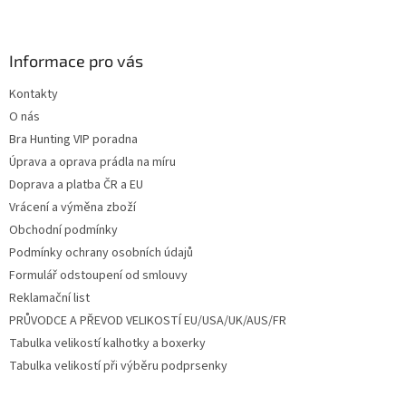
Z
á
p
a
Informace pro vás
t
Kontakty
í
O nás
Bra Hunting VIP poradna
Úprava a oprava prádla na míru
Doprava a platba ČR a EU
Vrácení a výměna zboží
Obchodní podmínky
Podmínky ochrany osobních údajů
Formulář odstoupení od smlouvy
Reklamační list
PRŮVODCE A PŘEVOD VELIKOSTÍ EU/USA/UK/AUS/FR
Tabulka velikostí kalhotky a boxerky
Tabulka velikostí při výběru podprsenky