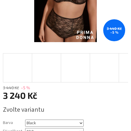
3 440 Kč
–5 %
3 440 Kč
–5 %
3 240 Kč
Měrná
Zvolte variantu
cena:
Barva