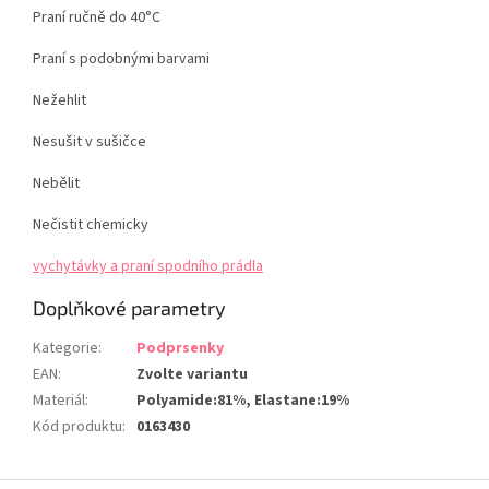
Praní ručně do 40°C
Praní s podobnými barvami
Nežehlit
Nesušit v sušičce
Nebělit
Nečistit chemicky
vychytávky a praní spodního prádla
Doplňkové parametry
Kategorie
:
Podprsenky
EAN
:
Zvolte variantu
Materiál
:
Polyamide:81%, Elastane:19%
Kód produktu
:
0163430