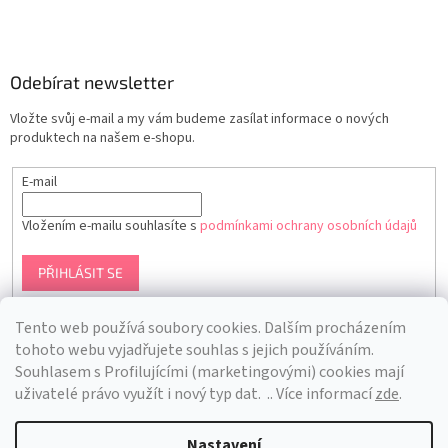
Odebírat newsletter
Vložte svůj e-mail a my vám budeme zasílat informace o nových
produktech na našem e-shopu.
E-mail
Vložením e-mailu souhlasíte s
podmínkami ochrany osobních údajů
PŘIHLÁSIT SE
Tento web používá soubory cookies. Dalším procházením
tohoto webu vyjadřujete souhlas s jejich používáním.
S
ouhlasem s Profilujícími (marketingovými) cookies mají
uživatelé právo využít i nový typ dat.
.. Více informací
zde
.
Nastavení