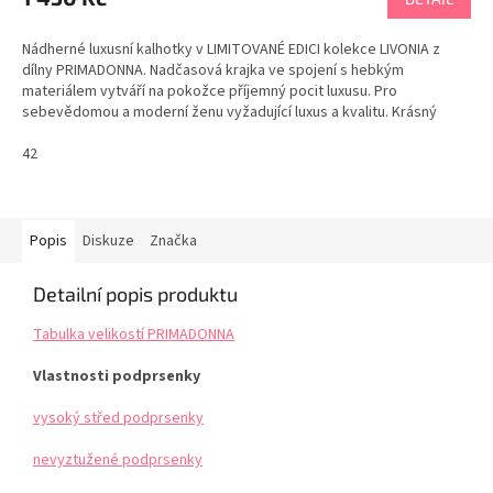
Nádherné luxusní kalhotky v LIMITOVANÉ EDICI kolekce LIVONIA z
dílny PRIMADONNA. Nadčasová krajka ve spojení s hebkým
materiálem vytváří na pokožce příjemný pocit luxusu. Pro
sebevědomou a moderní ženu vyžadující luxus a kvalitu. Krásný
dárek pro ženu. Doporučujeme Tabulka velikostí PRIMADONNA
42
Popis
Diskuze
Značka
Detailní popis produktu
Tabulka velikostí PRIMADONNA
Vlastnosti podprsenky
vysoký střed podprsenky
nevyztužené podprsenky