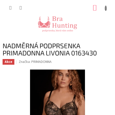
Přejít
NÁKUP
na
obsah
KOŠÍK
NADMĚRNÁ PODPRSENKA
PRIMADONNA LIVONIA 0163430
Značka:
PRIMADONNA
Akce