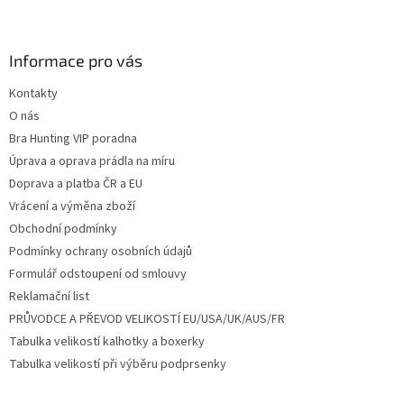
Z
á
p
a
Informace pro vás
t
Kontakty
í
O nás
Bra Hunting VIP poradna
Úprava a oprava prádla na míru
Doprava a platba ČR a EU
Vrácení a výměna zboží
Obchodní podmínky
Podmínky ochrany osobních údajů
Formulář odstoupení od smlouvy
Reklamační list
PRŮVODCE A PŘEVOD VELIKOSTÍ EU/USA/UK/AUS/FR
Tabulka velikostí kalhotky a boxerky
Tabulka velikostí při výběru podprsenky