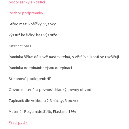
podprsenky s kosticí
Rozbor podprsenky
Střed mezi košíčky:
vysoký
Výztuž košíčky:
bez výztuže
Kostice: ANO
Ramínka šířka: délkově nastavitelná, s větší velikostí se rozšiřují
Ramínka odepínání:
nejsou odepínací
Silikonové podlepení: NE
Obvod materiál a pevnost:
hladký, pevný obvod
Zapínání: dle velikosti 2-3 háčky, 3 pozice
Materiál:
Polyamide:81%, Elastane:19%
Prací pytlík