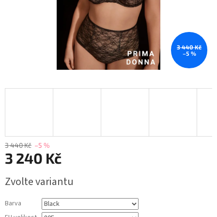
3 440 Kč
–5 %
3 440 Kč
–5 %
3 240 Kč
Měrná
Zvolte variantu
cena:
Barva