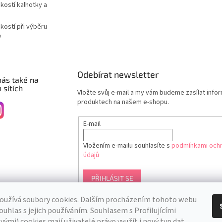
ikostí kalhotky a
ikostí při výběru
y
Odebírat newsletter
nás také na
 sítích
Vložte svůj e-mail a my vám budeme zasílat info
produktech na našem e-shopu.
E-mail
Vložením e-mailu souhlasíte s
podmínkami ochr
údajů
PŘIHLÁSIT SE
oužívá soubory cookies. Dalším procházením tohoto webu
ouhlas s jejich používáním. S
ouhlasem s Profilujícími
ými) cookies mají uživatelé právo využít i nový typ dat.
..