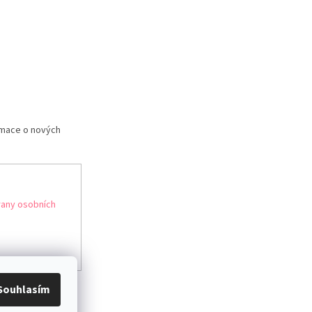
rmace o nových
any osobních
Souhlasím