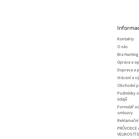
á
p
a
t
Informac
í
Kontakty
O nás
Bra Hunting
Úprava a op
Doprava a p
Vrácení a v
Obchodní 
Podmínky o
údajů
Formulář o
smlouvy
Reklamační 
PRŮVODCE 
VELIKOSTÍ 