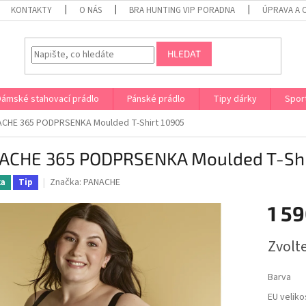
KONTAKTY
O NÁS
BRA HUNTING VIP PORADNA
ÚPRAVA A 
HLEDAT
Dámské stahovací prádlo
Pánské prádlo
Tipy dárky
Spor
CHE 365 PODPRSENKA Moulded T-Shirt 10905
ACHE 365 PODPRSENKA Moulded T-Shi
Značka:
PANACHE
ka
Tip
1 59
Měrná
Zvolt
cena:
Barva
EU veliko