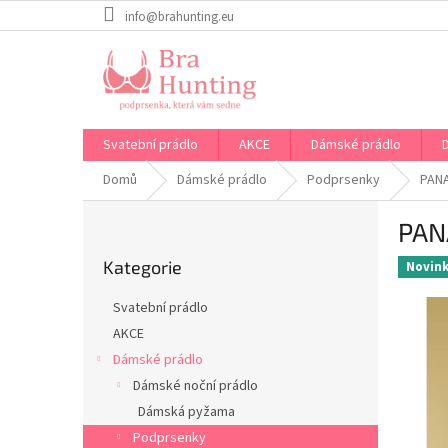
Přejít
info@brahunting.eu
na
obsah
Svatební prádlo
AKCE
Dámské prádlo
Domů
Dámské prádlo
Podprsenky
PANA
P
PAN
o
Přeskočit
s
Kategorie
kategorie
Novin
t
r
Svatební prádlo
a
AKCE
n
Dámské prádlo
n
í
Dámské noční prádlo
p
Dámská pyžama
a
Podprsenky