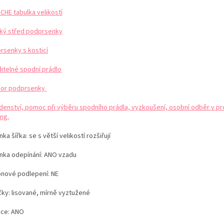
CHE tabulka velikostí
ký střed podprsenky
rsenky s kosticí
ditelné spodní prádlo
or podprsenky
denství, pomoc při výběru spodního prádla, vyzkoušení, osobní odběr v pr
ng.
ka šířka: se s větší velikostí rozšiřují
nka odepínání: ANO vzadu
konové podlepení: NE
čky: lisované, mírně vyztužené
ice: ANO