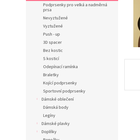
n
Podprsenky pro velká a nadměrná
e
prsa
l
Nevyztužené
Vyztužené
Push - up
3D spacer
Bez kostic
S kosticí
Odepínací ramínka
Braletky
Kojící podprsenky
Sportovní podprsenky
Dámské oblečení
Dámská body
Legíny
Dámské plavky
Doplňky