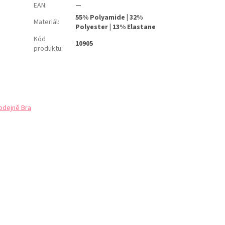
EAN
:
—
55% Polyamide | 32%
Materiál
:
Polyester | 13% Elastane
Kód
10905
produktu
:
odejně Bra