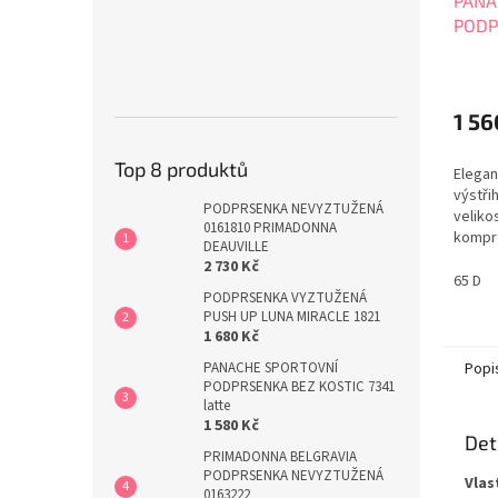
PANA
PODP
Plun
1 56
Top 8 produktů
Elegan
výstři
PODPRSENKA NEVYZTUŽENÁ
veliko
0161810 PRIMADONNA
kompro
DEAUVILLE
kolekc
2 730 Kč
Nastav
65 D
PODPRSENKA VYZTUŽENÁ
přepín
PUSH UP LUNA MIRACLE 1821
Nevidi
1 680 Kč
úžasno
nošení
Popi
PANACHE SPORTOVNÍ
velikos
PODPRSENKA BEZ KOSTIC 7341
latte
1 580 Kč
Det
PRIMADONNA BELGRAVIA
PODPRSENKA NEVYZTUŽENÁ
Vlas
0163222