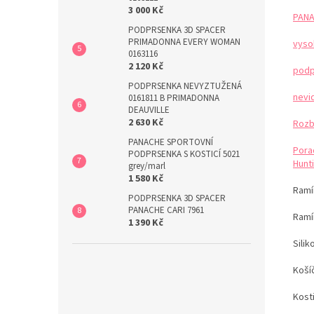
3 000 Kč
PANA
PODPRSENKA 3D SPACER
PRIMADONNA EVERY WOMAN
vyso
0163116
2 120 Kč
podp
PODPRSENKA NEVYZTUŽENÁ
nevi
0161811 B PRIMADONNA
DEAUVILLE
2 630 Kč
Rozb
PANACHE SPORTOVNÍ
Pora
PODPRSENKA S KOSTICÍ 5021
Hunti
grey/marl
1 580 Kč
Ramín
PODPRSENKA 3D SPACER
PANACHE CARI 7961
Ramí
1 390 Kč
Sili
Koší
Kost