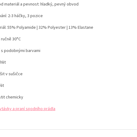
d materiál a pevnost: hladký, pevný obvod
ání: 2-3 háčky, 3 pozice
iál:
55% Polyamide | 32% Polyester | 13% Elastane
í ručně 30°C
í s podobnými barvami
hlit
šit v sušičce
lit
stit chemicky
ytávky a praní spodního prádla