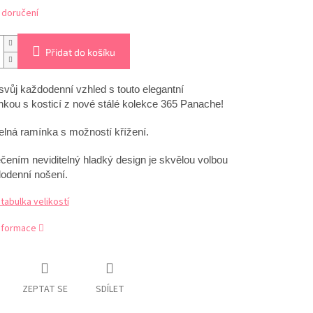
 doručení
Přidat do košíku
svůj každodenní vzhled s touto elegantní
kou s kosticí z nové stálé kolekce 365 Panache!
elná ramínka s možností křížení.
čením neviditelný hladký design je skvělou volbou
odenní nošení.
abulka velikostí
informace
ZEPTAT SE
SDÍLET