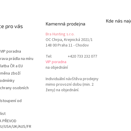
Kde nás naj
Kamenná prodejna
e pro vás
Bra Hunting s.r.o.
OC Chrpa, Krejnická 2021/1
148 00 Praha 11 - Chodov
 VIP poradna
Tel:
+420 733 232 077
rava prádla na míru
VIP poradna
latba ČR a EU
na objednání
ýměna zboží
Individuální návštěva prodejny
podmínky
mimo provozní dobu (min. 2
chrany osobních
ženy) na objednání.
dstoupení od
list
A PŘEVOD
EU/USA/UK/AUS/FR