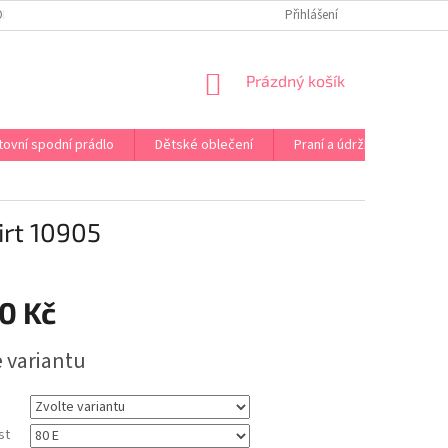
OPRAVA PRÁDLA NA MÍRU
DOPRAVA A PLATBA ČR A EU
Přihlášení
VRÁCENÍ A V
NÁKUPNÍ
Prázdný košík
KOŠÍK
tovní spodní prádlo
Dětské oblečení
Praní a údržba
Kont
rt 10905
0 Kč
e variantu
st