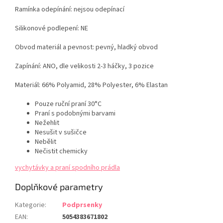
Ramínka odepínání: nejsou odepínací
Silikonové podlepení: NE
Obvod materiál a pevnost: pevný, hladký obvod
Zapínání: ANO, dle velikosti 2-3 háčky, 3 pozice
Materiál:
66% Polyamid, 28% Polyester, 6% Elastan
Pouze ruční praní 30°C
Praní s podobnými barvami
Nežehlit
Nesušit v sušičce
Nebělit
Nečistit chemicky
vychytávky a praní spodního prádla
Doplňkové parametry
Kategorie
:
Podprsenky
EAN
:
5054383671802