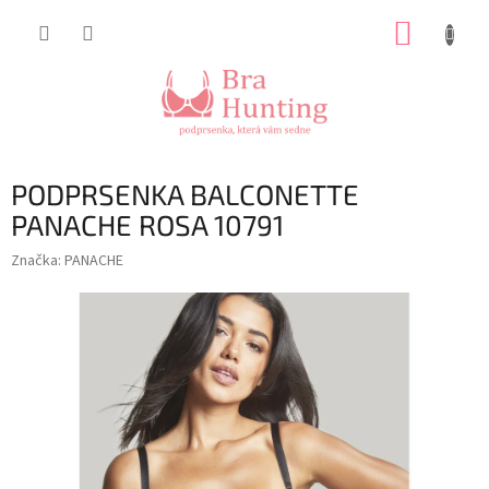
Přejít
NÁKUP
na
obsah
KOŠÍK
PODPRSENKA BALCONETTE
PANACHE ROSA 10791
Značka:
PANACHE