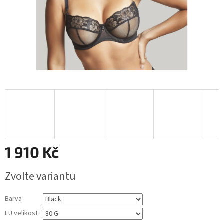
1 910 Kč
Měrná
Zvolte variantu
cena:
Barva
EU velikost