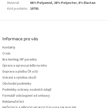
Materiál
:
66% Polyamid, 28% Polyester, 6% Elastan
Kód produktu
:
10791
Z
á
p
a
Informace pro vás
t
Kontakty
í
O nás
Bra Hunting VIP poradna
Úprava a oprava prádla na míru
Doprava a platba ČR a EU
Vrácení a výměna zboží
Obchodní podmínky
Podmínky ochrany osobních údajů
Formulář odstoupení od smlouvy
Reklamační list
PRŮVODCE A PŘEVOD VELIKOSTÍ EU/USA/UK/AUS/FR