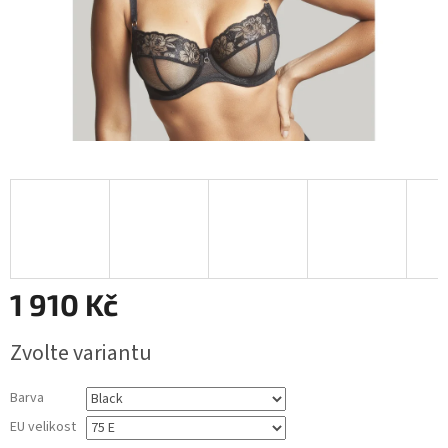
1 910 Kč
Měrná
Zvolte variantu
cena:
Barva
EU velikost