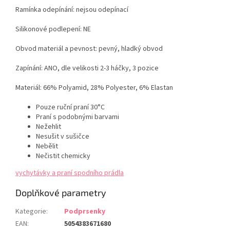
Ramínka odepínání: nejsou odepínací
Silikonové podlepení: NE
Obvod materiál a pevnost: pevný, hladký obvod
Zapínání: ANO, dle velikosti 2-3 háčky, 3 pozice
Materiál:
66% Polyamid, 28% Polyester, 6% Elastan
Pouze ruční praní 30°C
Praní s podobnými barvami
Nežehlit
Nesušit v sušičce
Nebělit
Nečistit chemicky
vychytávky a praní spodního prádla
Doplňkové parametry
Kategorie
:
Podprsenky
EAN
:
5054383671680