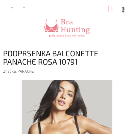
Přejít
NÁKUP
na
obsah
KOŠÍK
PODPRSENKA BALCONETTE
PANACHE ROSA 10791
Značka:
PANACHE