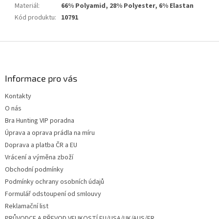
Materiál
:
66% Polyamid, 28% Polyester, 6% Elastan
Kód produktu
:
10791
Z
á
p
a
Informace pro vás
t
Kontakty
í
O nás
Bra Hunting VIP poradna
Úprava a oprava prádla na míru
Doprava a platba ČR a EU
Vrácení a výměna zboží
Obchodní podmínky
Podmínky ochrany osobních údajů
Formulář odstoupení od smlouvy
Reklamační list
PRŮVODCE A PŘEVOD VELIKOSTÍ EU/USA/UK/AUS/FR