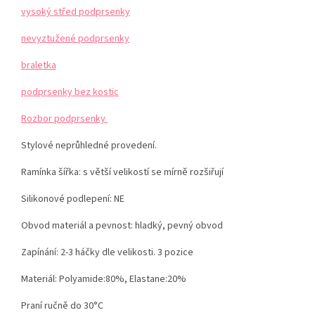
vysoký střed podprsenky
nevyztužené podprsenky
braletka
podprsenky bez kostic
Rozbor podprsenky
Stylové neprůhledné provedení.
Ramínka šířka: s větší velikostí se mírně rozšiřují
Silikonové podlepení: NE
Obvod materiál a pevnost: hladký, pevný obvod
Zapínání: 2-3 háčky dle velikosti. 3 pozice
Materiál:
Polyamide:80%, Elastane:20%
Praní ručně do 30°C