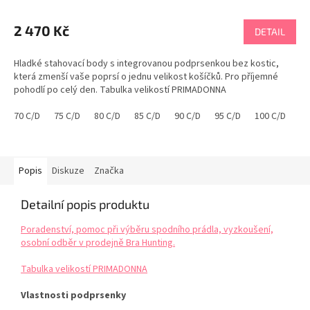
2 470 Kč
DETAIL
Hladké stahovací body s integrovanou podprsenkou bez kostic,
která zmenší vaše poprsí o jednu velikost košíčků. Pro příjemné
pohodlí po celý den. Tabulka velikostí PRIMADONNA
70 C/D
75 C/D
80 C/D
85 C/D
90 C/D
95 C/D
100 C/D
70
Popis
Diskuze
Značka
Detailní popis produktu
Poradenství, pomoc při výběru spodního prádla, vyzkoušení,
osobní odběr v prodejně Bra Hunting.
Tabulka velikostí PRIMADONNA
Vlastnosti podprsenky