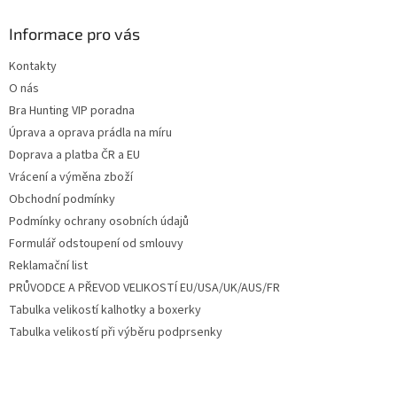
p
a
Informace pro vás
t
Kontakty
í
O nás
Bra Hunting VIP poradna
Úprava a oprava prádla na míru
Doprava a platba ČR a EU
Vrácení a výměna zboží
Obchodní podmínky
Podmínky ochrany osobních údajů
Formulář odstoupení od smlouvy
Reklamační list
PRŮVODCE A PŘEVOD VELIKOSTÍ EU/USA/UK/AUS/FR
Tabulka velikostí kalhotky a boxerky
Tabulka velikostí při výběru podprsenky