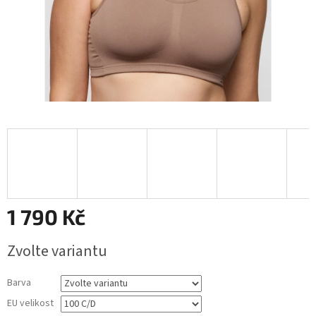
1 790 Kč
Měrná
Zvolte variantu
cena:
Barva
EU velikost