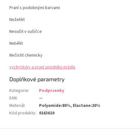
Praní s podobnými barvami
Nežehlit
Nesušit v sušičce
Nebělit
Nečistit chemicky
vychytávky a praní spodního prádla
Doplňkové parametry
Kategorie
:
Podprsenky
EAN
:
—
Materiál
:
Polyamide:80%, Elastane:20%
Kód produktu
:
0163610
Z
á