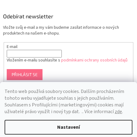
Odebírat newsletter
Vložte svůj e-mail a my vám budeme zasílat informace o nových
produktech na našem e-shopu.
E-mail
Vložením e-mailu souhlasíte s
podmínkami ochrany osobních údajů
PŘIHLÁSIT SE
Tento web používá soubory cookies. Dalším procházením
tohoto webu vyjadřujete souhlas s jejich používáním.
S
ouhlasem s Profilujícími (marketingovými) cookies mají
uživatelé právo využít i nový typ dat.
.. Více informací
zde
.
Nastavení
Vytvořil Shoptet