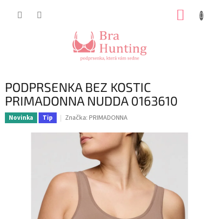
Přejít
NÁKUP
na
obsah
KOŠÍK
PODPRSENKA BEZ KOSTIC
PRIMADONNA NUDDA 0163610
Značka:
PRIMADONNA
Novinka
Tip