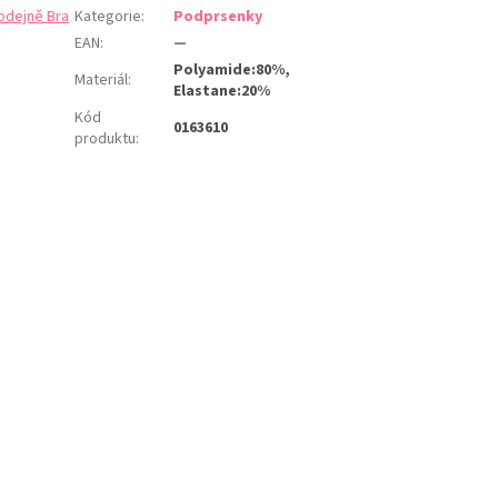
odejně Bra
Kategorie
:
Podprsenky
EAN
:
—
Polyamide:80%,
Materiál
:
Elastane:20%
Kód
0163610
produktu
: