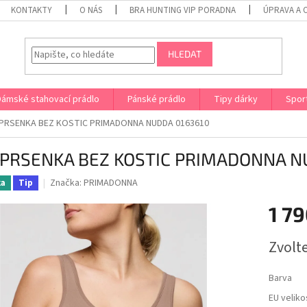
KONTAKTY
O NÁS
BRA HUNTING VIP PORADNA
ÚPRAVA A 
HLEDAT
Dámské stahovací prádlo
Pánské prádlo
Tipy dárky
Spor
PRSENKA BEZ KOSTIC PRIMADONNA NUDDA 0163610
PRSENKA BEZ KOSTIC PRIMADONNA N
Značka:
PRIMADONNA
ka
Tip
1 79
Měrná
Zvolt
cena:
Barva
EU veliko