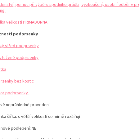
denství, pomoc při výběru spodního prádla, vyzkoušení, osobní odběr v pr
ng.
lka velikostí PRIMADONNA
tnosti podprsenky
ký střed podprsenky
ztužené podprsenky
etka
rsenky bez kostic
or podprsenky
ové neprůhledné provedení.
ka šířka: s větší velikostí se mírně rozšiřují
konové podlepení: NE