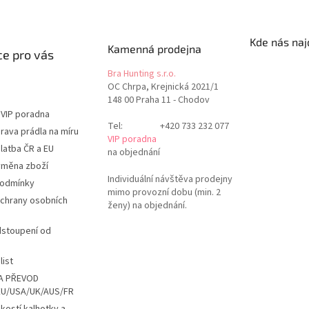
Kde nás naj
Kamenná prodejna
e pro vás
Bra Hunting s.r.o.
OC Chrpa, Krejnická 2021/1
148 00 Praha 11 - Chodov
 VIP poradna
Tel:
+420 733 232 077
rava prádla na míru
VIP poradna
latba ČR a EU
na objednání
ýměna zboží
Individuální návštěva prodejny
podmínky
mimo provozní dobu (min. 2
chrany osobních
ženy) na objednání.
dstoupení od
list
A PŘEVOD
EU/USA/UK/AUS/FR
ikostí kalhotky a