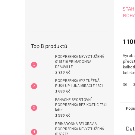
STAH
NOHA
PRIM
0563
1 10
Top 8 produktů
Výrob
PODPRSENKA NEVYZTUŽENÁ
předst
0161810 PRIMADONNA
kalhot
DEAUVILLE
2 730 Kč
kolek
High B
PODPRSENKA VYZTUŽENÁ
kvalit
36
PUSH UP LUNA MIRACLE 1821
bříška
1 680 Kč
Tabulk
PANACHE SPORTOVNÍ
PODPRSENKA BEZ KOSTIC 7341
Popi
latte
1 580 Kč
PRIMADONNA BELGRAVIA
Det
PODPRSENKA NEVYZTUŽENÁ
0163222