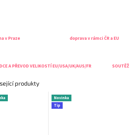
na v Praze
doprava v rámci ČR a EU
CE A PŘEVOD VELIKOSTÍ EU/USA/UK/AUS/FR
SOUTĚŽ
sející produkty
nka
Novinka
Tip