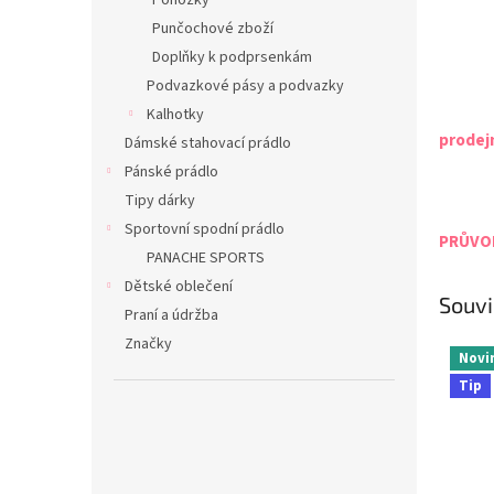
Ponožky
Punčochové zboží
Doplňky k podprsenkám
Podvazkové pásy a podvazky
Kalhotky
prodej
Dámské stahovací prádlo
Pánské prádlo
Tipy dárky
Sportovní spodní prádlo
PRŮVOD
PANACHE SPORTS
Dětské oblečení
Souvi
Praní a údržba
Značky
Novi
Tip