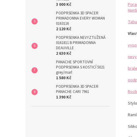
Pora
3 000 Kč
Hunti
PODPRSENKA 3D SPACER
PRIMADONNA EVERY WOMAN
Tabu
0163116
2 120 Kč
Vlas
PODPRSENKA NEVYZTUŽENÁ
0161811 B PRIMADONNA
vyso
DEAUVILLE
2 630 Kč
nevy
PANACHE SPORTOVNÍ
PODPRSENKA S KOSTICÍ 5021
bral
grey/marl
1 580 Kč
podp
PODPRSENKA 3D SPACER
Rozb
PANACHE CARI 7961
1 390 Kč
Styl
Ramín
Sili