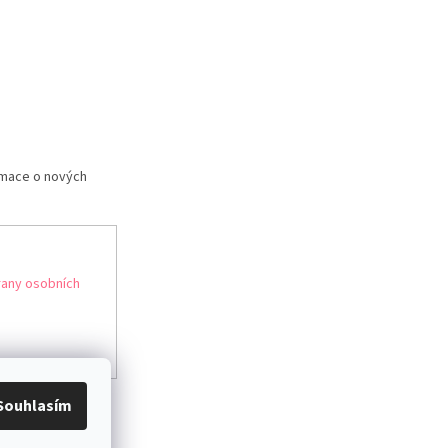
rmace o nových
any osobních
Souhlasím