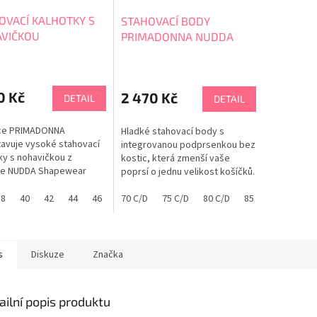
OVACÍ KALHOTKY S
STAHOVACÍ BODY
VIČKOU
PRIMADONNA NUDDA
ADONNA NUDA
0463610
615
0 Kč
2 470 Kč
DETAIL
DETAIL
ce PRIMADONNA
Hladké stahovací body s
avuje vysoké stahovací
integrovanou podprsenkou bez
ky s nohavičkou z
kostic, která zmenší vaše
ce NUDDA Shapewear
poprsí o jednu velikost košíčků.
riefs W. Legs. Vysoce
Pro příjemné pohodlí po celý
ní kalhotky pro formování
38
40
42
44
46
48
den. Tabulka velikostí
70 C/D
50
75 C/D
52
80 C/D
85 C/D
90 C/D
 a proti oděru stehen.
PRIMADONNA
a velikostí PRIMADONNA
s
Diskuze
Značka
ailní popis produktu