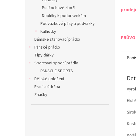
Ponožky
Punčochové zboží
prodej
Doplňky k podprsenkám
Podvazkové pásy a podvazky
Kalhotky
PRŮVOD
Dámské stahovací prádlo
Pánské prádlo
Tipy dárky
Popi
Sportovní spodní prádlo
PANACHE SPORTS
Det
Dětské oblečení
Praní a údržba
Vyro
Značky
Hlubš
Širo
Kost
Dodá