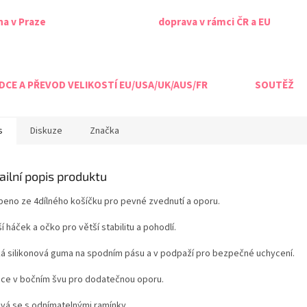
na v Praze
doprava v rámci ČR a EU
CE A PŘEVOD VELIKOSTÍ EU/USA/UK/AUS/FR
SOUTĚŽ
s
Diskuze
Značka
ailní popis produktu
beno ze 4dílného košíčku pro pevné zvednutí a oporu.
í háček a očko pro větší stabilitu a pohodlí.
ká silikonová guma na spodním pásu a v podpaží pro bezpečné uchycení.
ice v bočním švu pro dodatečnou oporu.
vá se s odnímatelnými ramínky.