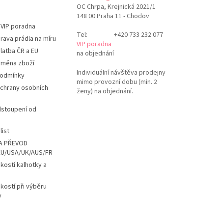
OC Chrpa, Krejnická 2021/1
148 00 Praha 11 - Chodov
 VIP poradna
Tel:
+420 733 232 077
rava prádla na míru
VIP poradna
latba ČR a EU
na objednání
ýměna zboží
Individuální návštěva prodejny
podmínky
mimo provozní dobu (min. 2
chrany osobních
ženy) na objednání.
dstoupení od
list
A PŘEVOD
EU/USA/UK/AUS/FR
ikostí kalhotky a
ikostí při výběru
y