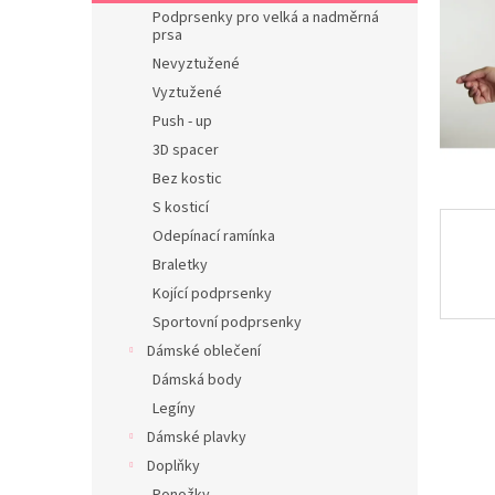
n
Podprsenky pro velká a nadměrná
e
prsa
l
Nevyztužené
Vyztužené
Push - up
3D spacer
Bez kostic
S kosticí
Odepínací ramínka
Braletky
Kojící podprsenky
Sportovní podprsenky
Dámské oblečení
Dámská body
Legíny
Dámské plavky
Doplňky