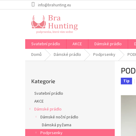
Přejít
info@brahunting.eu
na
obsah
Svatební prádlo
AKCE
Dámské prádlo
Domů
Dámské prádlo
Podprsenky
PODP
P
POD
o
Přeskočit
s
Kategorie
kategorie
Tip
t
r
Svatební prádlo
a
AKCE
n
Dámské prádlo
n
í
Dámské noční prádlo
p
Dámská pyžama
a
Podprsenky