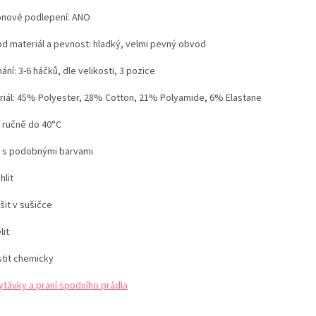
konové podlepení: ANO
d materiál a pevnost: hladký, velmi pevný obvod
ání: 3-6 háčků, dle velikosti, 3 pozice
iál:
45% Polyester, 28% Cotton, 21% Polyamide, 6% Elastane
í ručně do 40°C
í s podobnými barvami
hlit
šit v sušičce
lit
stit chemicky
ytávky a praní spodního prádla