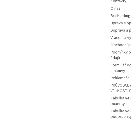
Kontakty
O nás
Bra Hunting
Úprava a op
Doprava a p
Vrácení a v
Obchodní 
Podmínky o
údajů
Formulář o
smlouvy
Reklamační 
PRŮVODCE 
VELIKOSTÍ 
Tabulka vel
boxerky
Tabulka vel
podprsenk