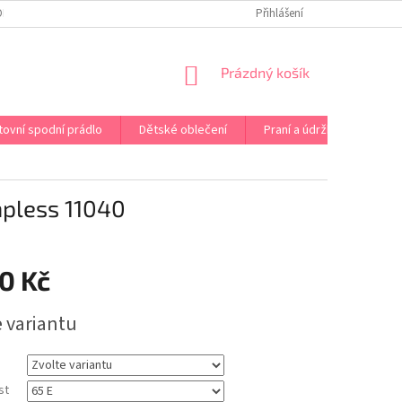
OPRAVA PRÁDLA NA MÍRU
DOPRAVA A PLATBA ČR A EU
Přihlášení
VRÁCENÍ A V
NÁKUPNÍ
Prázdný košík
KOŠÍK
tovní spodní prádlo
Dětské oblečení
Praní a údržba
Kont
pless 11040
0 Kč
e variantu
st