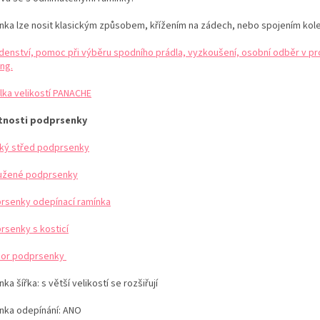
nka lze nosit klasickým způsobem, křížením na zádech, nebo spojením kol
denství, pomoc při výběru spodního prádla, vyzkoušení, osobní odběr v pr
ng.
lka velikostí PANACHE
tnosti podprsenky
ký střed podprsenky
užené podprsenky
rsenky odepínací ramínka
rsenky s kosticí
or podprsenky
ka šířka: s větší velikostí se rozšiřují
nka odepínání: ANO