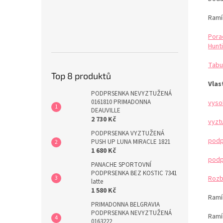
Ramí
Pora
Hunti
Tabu
Top 8 produktů
Vlas
PODPRSENKA NEVYZTUŽENÁ
0161810 PRIMADONNA
vyso
DEAUVILLE
2 730 Kč
vyzt
PODPRSENKA VYZTUŽENÁ
podp
PUSH UP LUNA MIRACLE 1821
1 680 Kč
podp
PANACHE SPORTOVNÍ
PODPRSENKA BEZ KOSTIC 7341
Rozb
latte
1 580 Kč
Ramín
PRIMADONNA BELGRAVIA
PODPRSENKA NEVYZTUŽENÁ
Ramí
0163222