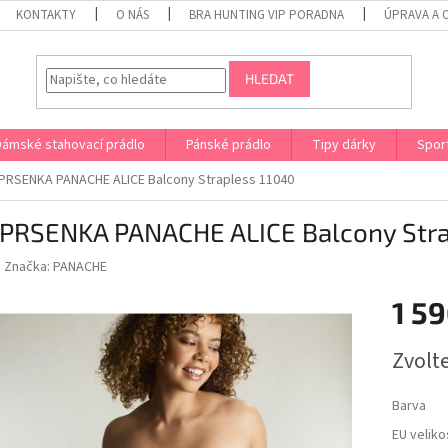
KONTAKTY
O NÁS
BRA HUNTING VIP PORADNA
ÚPRAVA A 
HLEDAT
Dámské stahovací prádlo
Pánské prádlo
Tipy dárky
Spor
RSENKA PANACHE ALICE Balcony Strapless 11040
PRSENKA PANACHE ALICE Balcony Stra
Značka:
PANACHE
1 59
Měrná
Zvolt
cena:
Barva
EU veliko