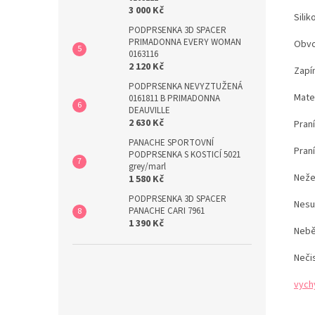
3 000 Kč
Sili
PODPRSENKA 3D SPACER
PRIMADONNA EVERY WOMAN
Obvo
0163116
2 120 Kč
Zapín
PODPRSENKA NEVYZTUŽENÁ
Mater
0161811 B PRIMADONNA
DEAUVILLE
2 630 Kč
Pran
PANACHE SPORTOVNÍ
Pran
PODPRSENKA S KOSTICÍ 5021
grey/marl
Neže
1 580 Kč
PODPRSENKA 3D SPACER
Nesu
PANACHE CARI 7961
1 390 Kč
Nebě
Neči
vych