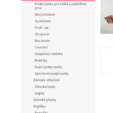
n
Podprsenky pro velká a nadměrná
e
prsa
l
Nevyztužené
Vyztužené
Push - up
3D spacer
Bez kostic
S kosticí
Odepínací ramínka
Braletky
Kojící podprsenky
Sportovní podprsenky
Dámské oblečení
Dámská body
Legíny
Dámské plavky
Doplňky