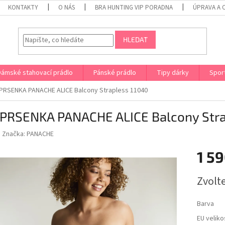
KONTAKTY
O NÁS
BRA HUNTING VIP PORADNA
ÚPRAVA A 
HLEDAT
Dámské stahovací prádlo
Pánské prádlo
Tipy dárky
Spor
RSENKA PANACHE ALICE Balcony Strapless 11040
PRSENKA PANACHE ALICE Balcony Stra
Značka:
PANACHE
1 59
Měrná
Zvolt
cena:
Barva
EU veliko