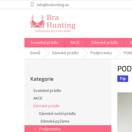
Přejít
info@brahunting.eu
na
obsah
Svatební prádlo
AKCE
Dámské prádlo
Domů
Dámské prádlo
Podprsenky
PODP
P
POD
o
Přeskočit
s
Kategorie
kategorie
Tip
t
r
Svatební prádlo
a
AKCE
n
Dámské prádlo
n
í
Dámské noční prádlo
p
Dámská pyžama
a
Podprsenky