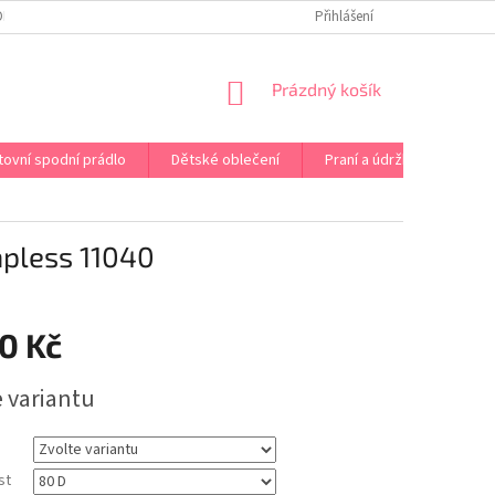
OPRAVA PRÁDLA NA MÍRU
DOPRAVA A PLATBA ČR A EU
Přihlášení
VRÁCENÍ A V
NÁKUPNÍ
Prázdný košík
KOŠÍK
tovní spodní prádlo
Dětské oblečení
Praní a údržba
Kont
pless 11040
0 Kč
e variantu
st