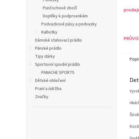
Ponožky
Punčochové zboží
prodej
Doplňky k podprsenkám
Podvazkové pásy a podvazky
Kalhotky
PRŮVOD
Dámské stahovací prádlo
Pánské prádlo
Tipy dárky
Popi
Sportovní spodní prádlo
PANACHE SPORTS
Det
Dětské oblečení
Praní a údržba
Vyro
Značky
Hlubš
Širo
Kost
Dodá