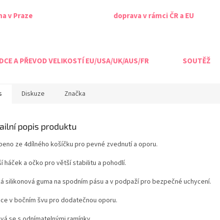
na v Praze
doprava v rámci ČR a EU
CE A PŘEVOD VELIKOSTÍ EU/USA/UK/AUS/FR
SOUTĚŽ
s
Diskuze
Značka
ailní popis produktu
beno ze 4dílného košíčku pro pevné zvednutí a oporu.
í háček a očko pro větší stabilitu a pohodlí.
ká silikonová guma na spodním pásu a v podpaží pro bezpečné uchycení.
ice v bočním švu pro dodatečnou oporu.
vá se s odnímatelnými ramínky.