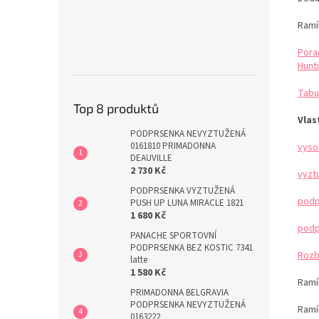
Ramí
Pora
Hunti
Tabu
Top 8 produktů
Vlas
PODPRSENKA NEVYZTUŽENÁ
0161810 PRIMADONNA
vyso
DEAUVILLE
2 730 Kč
vyzt
PODPRSENKA VYZTUŽENÁ
podp
PUSH UP LUNA MIRACLE 1821
1 680 Kč
podp
PANACHE SPORTOVNÍ
PODPRSENKA BEZ KOSTIC 7341
Rozb
latte
1 580 Kč
Ramín
PRIMADONNA BELGRAVIA
PODPRSENKA NEVYZTUŽENÁ
Ramí
0163222