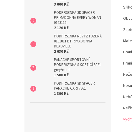
3 000 Kč
Sili
PODPRSENKA 3D SPACER
PRIMADONNA EVERY WOMAN
Obvo
0163116
2 120 Kč
Zapín
PODPRSENKA NEVYZTUŽENÁ
Mater
0161811 B PRIMADONNA
DEAUVILLE
2 630 Kč
Pran
PANACHE SPORTOVNÍ
Pran
PODPRSENKA S KOSTICÍ 5021
grey/marl
Neže
1 580 Kč
PODPRSENKA 3D SPACER
Nesu
PANACHE CARI 7961
1 390 Kč
Nebě
Neči
vych