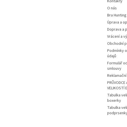
Kontakty
O nás
Bra Hunting
Úprava a op
Doprava a p
Vrácení a v
Obchodní 
Podmínky o
údajů
Formulář o
smlouvy
Reklamační 
PRŮVODCE 
VELIKOSTÍ 
Tabulka vel
boxerky
Tabulka vel
podprsenk