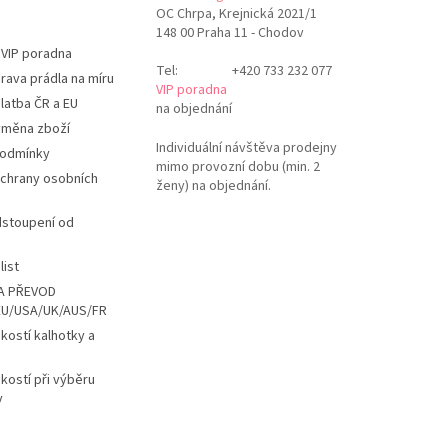
OC Chrpa, Krejnická 2021/1
148 00 Praha 11 - Chodov
 VIP poradna
Tel:
+420 733 232 077
rava prádla na míru
VIP poradna
latba ČR a EU
na objednání
ýměna zboží
Individuální návštěva prodejny
podmínky
mimo provozní dobu (min. 2
chrany osobních
ženy) na objednání.
dstoupení od
list
A PŘEVOD
EU/USA/UK/AUS/FR
ikostí kalhotky a
ikostí při výběru
y