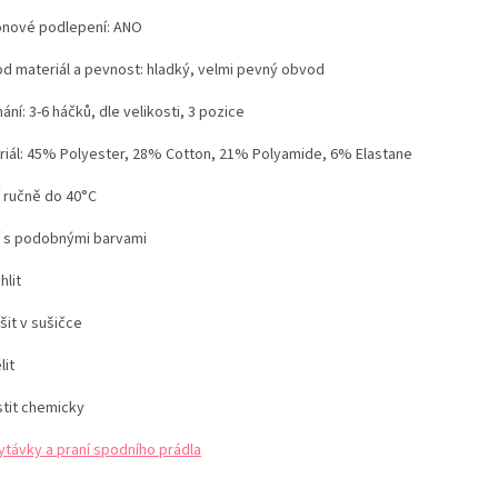
konové podlepení: ANO
d materiál a pevnost: hladký, velmi pevný obvod
ání: 3-6 háčků, dle velikosti, 3 pozice
iál:
45% Polyester, 28% Cotton, 21% Polyamide, 6% Elastane
í ručně do 40°C
í s podobnými barvami
hlit
šit v sušičce
lit
stit chemicky
ytávky a praní spodního prádla