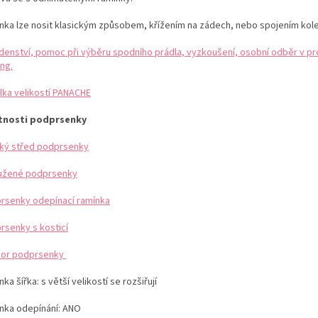
nka lze nosit klasickým způsobem, křížením na zádech, nebo spojením kol
denství, pomoc při výběru spodního prádla, vyzkoušení, osobní odběr v pr
ng.
lka velikostí PANACHE
tnosti podprsenky
ký střed podprsenky
užené podprsenky
rsenky odepínací ramínka
rsenky s kosticí
or podprsenky
ka šířka: s větší velikostí se rozšiřují
nka odepínání: ANO