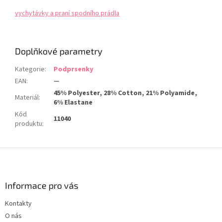
vychytávky a praní spodního prádla
Doplňkové parametry
Kategorie
:
Podprsenky
EAN
:
—
45% Polyester, 28% Cotton, 21% Polyamide,
Materiál
:
6% Elastane
Kód
11040
produktu
:
Z
á
p
a
Informace pro vás
t
Kontakty
í
O nás