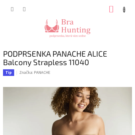
Přejít
NÁKUP
na
obsah
KOŠÍK
PODPRSENKA PANACHE ALICE
Balcony Strapless 11040
Značka:
PANACHE
Tip