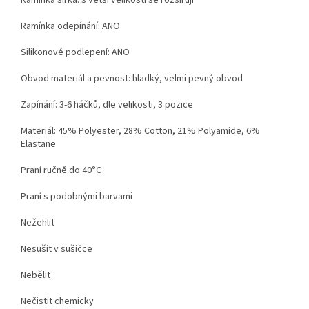
Ramínka šířka: s větší velikostí se rozšiřují
Ramínka odepínání: ANO
Silikonové podlepení: ANO
Obvod materiál a pevnost: hladký, velmi pevný obvod
Zapínání: 3-6 háčků, dle velikosti, 3 pozice
Materiál:
45% Polyester, 28% Cotton, 21% Polyamide, 6%
Elastane
Praní ručně do 40°C
Praní s podobnými barvami
Nežehlit
Nesušit v sušičce
Nebělit
Nečistit chemicky