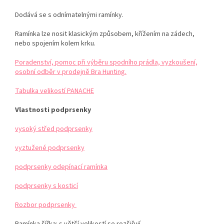
Dodává se s odnímatelnými ramínky.
Ramínka lze nosit klasickým způsobem, křížením na zádech,
nebo spojením kolem krku.
Poradenství, pomoc při výběru spodního prádla, vyzkoušení,
osobní odběr v prodejně Bra Hunting.
Tabulka velikostí PANACHE
Vlastnosti podprsenky
vysoký střed podprsenky
vyztužené podprsenky
podprsenky odepínací ramínka
podprsenky s kosticí
Rozbor podprsenky