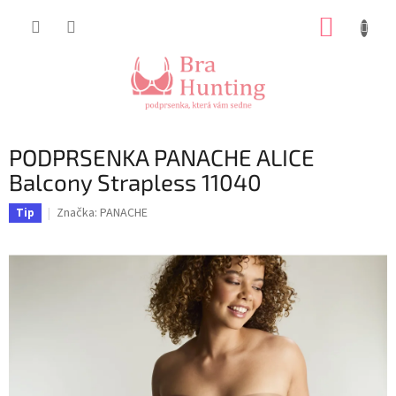
Přejít
NÁKUP
na
obsah
KOŠÍK
PODPRSENKA PANACHE ALICE
Balcony Strapless 11040
Značka:
PANACHE
Tip