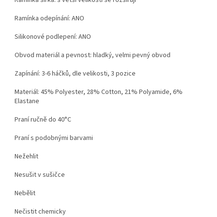
Ramínka šířka: s větší velikostí se rozšiřují
Ramínka odepínání: ANO
Silikonové podlepení: ANO
Obvod materiál a pevnost: hladký, velmi pevný obvod
Zapínání: 3-6 háčků, dle velikosti, 3 pozice
Materiál:
45% Polyester, 28% Cotton, 21% Polyamide, 6%
Elastane
Praní ručně do 40°C
Praní s podobnými barvami
Nežehlit
Nesušit v sušičce
Nebělit
Nečistit chemicky