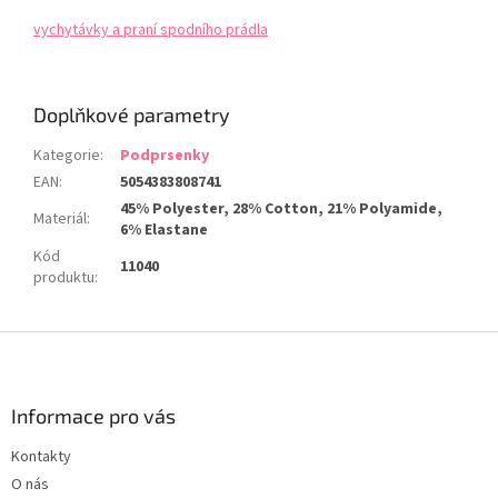
vychytávky a praní spodního prádla
Doplňkové parametry
Kategorie
:
Podprsenky
EAN
:
5054383808741
45% Polyester, 28% Cotton, 21% Polyamide,
Materiál
:
6% Elastane
Kód
11040
produktu
:
Z
á
p
a
Informace pro vás
t
Kontakty
í
O nás