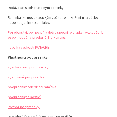
Dodává se s odnímatelnými ramínky.
Ramínka lze nosit klasickým způsobem, křížením na zádech,
nebo spojením kolem krku.
Poradenství, pomoc při výběru spodního prádla, vyzkoušení,
osobní odběr v prodejně Bra Hunting.
Tabulka velikostí PANACHE
Vlastnosti podprsenky
vysoký střed podprsenky
vyztužené podprsenky
podprsenky odepínací ramínka
podprsenky s kosticí
Rozbor podprsenky