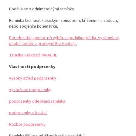
Dodává se s odnímatelnými ramínky.
Ramínka lze nosit klasickým způsobem, křížením na zádech,
nebo spojením kolem krku.
Poradenství, pomoc při výběru spodního prádla, vyzkoušení,
osobní odběr v prodejně Bra Hunting.
Tabulka velikostí PANACHE
Vlastnosti podprsenky
vysoký střed podprsenky
vyztužené podprsenky
podprsenky odepínací ramínka
podprsenky s kosticí
Rozbor podprsenky