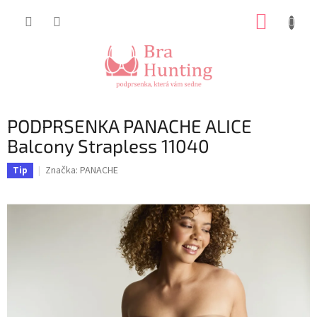
Přejít
NÁKUP
na
obsah
KOŠÍK
PODPRSENKA PANACHE ALICE
Balcony Strapless 11040
Značka:
PANACHE
Tip