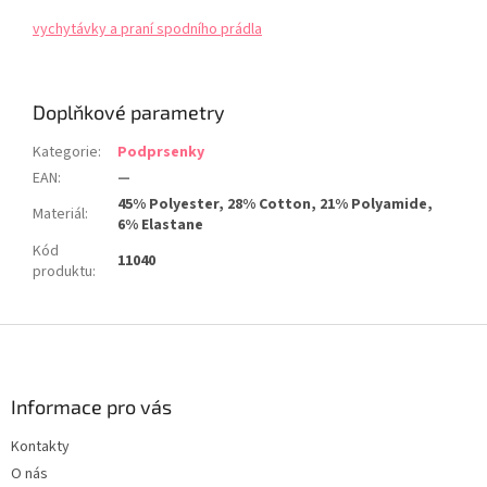
vychytávky a praní spodního prádla
Doplňkové parametry
Kategorie
:
Podprsenky
EAN
:
—
45% Polyester, 28% Cotton, 21% Polyamide,
Materiál
:
6% Elastane
Kód
11040
produktu
:
Z
á
p
a
Informace pro vás
t
Kontakty
í
O nás