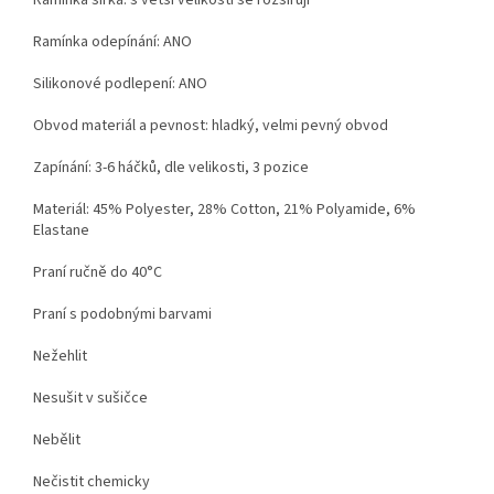
Ramínka šířka: s větší velikostí se rozšiřují
Ramínka odepínání: ANO
Silikonové podlepení: ANO
Obvod materiál a pevnost: hladký, velmi pevný obvod
Zapínání: 3-6 háčků, dle velikosti, 3 pozice
Materiál:
45% Polyester, 28% Cotton, 21% Polyamide, 6%
Elastane
Praní ručně do 40°C
Praní s podobnými barvami
Nežehlit
Nesušit v sušičce
Nebělit
Nečistit chemicky