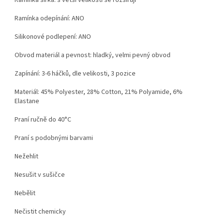
Ramínka šířka: s větší velikostí se rozšiřují
Ramínka odepínání: ANO
Silikonové podlepení: ANO
Obvod materiál a pevnost: hladký, velmi pevný obvod
Zapínání: 3-6 háčků, dle velikosti, 3 pozice
Materiál:
45% Polyester, 28% Cotton, 21% Polyamide, 6%
Elastane
Praní ručně do 40°C
Praní s podobnými barvami
Nežehlit
Nesušit v sušičce
Nebělit
Nečistit chemicky