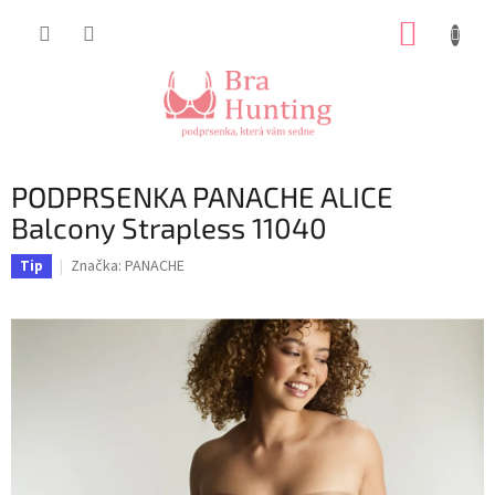
Přejít
NÁKUP
na
obsah
KOŠÍK
PODPRSENKA PANACHE ALICE
Balcony Strapless 11040
Značka:
PANACHE
Tip