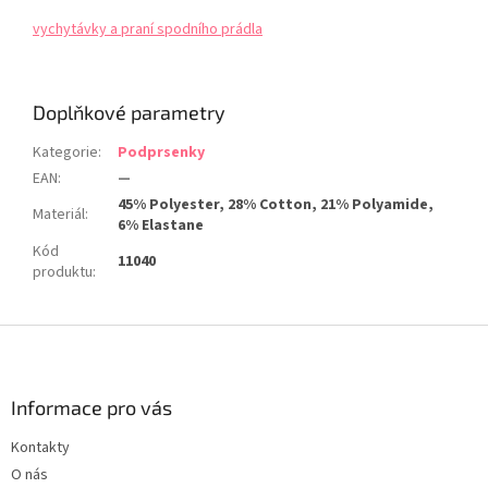
vychytávky a praní spodního prádla
Doplňkové parametry
Kategorie
:
Podprsenky
EAN
:
—
45% Polyester, 28% Cotton, 21% Polyamide,
Materiál
:
6% Elastane
Kód
11040
produktu
:
Z
á
p
a
Informace pro vás
t
Kontakty
í
O nás