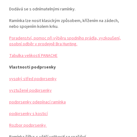
Dodává se s odnímatelnými ramínky.
Ramínka lze nosit klasickým způsobem, křížením na zádech,
nebo spojením kolem krku.
Poradenství, pomoc při výběru spodního prádla, vyzkoušení,
osobní odběr v prodejně Bra Hunting.
Tabulka velikostí PANACHE
Vlastnosti podprsenky
vysoký střed podprsenky
vyztužené podprsenky
podprsenky odepínací ramínka
podprsenky s kosticí
Rozbor podprsenky