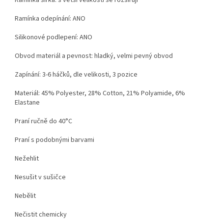
Ramínka šířka: s větší velikostí se rozšiřují
Ramínka odepínání: ANO
Silikonové podlepení: ANO
Obvod materiál a pevnost: hladký, velmi pevný obvod
Zapínání: 3-6 háčků, dle velikosti, 3 pozice
Materiál:
45% Polyester, 28% Cotton, 21% Polyamide, 6%
Elastane
Praní ručně do 40°C
Praní s podobnými barvami
Nežehlit
Nesušit v sušičce
Nebělit
Nečistit chemicky