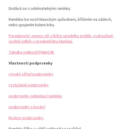
Dodává se s odnímatelnými ramínky.
Ramínka lze nosit klasickým způsobem, křížením na zádech,
nebo spojením kolem krku.
Poradenství, pomoc při výběru spodního prádla, vyzkoušení,
osobní odběr v prodejně Bra Hunting.
Tabulka velikostí PANACHE
Vlastnosti podprsenky
vysoký střed podprsenky
vyztužené podprsenky
podprsenky odepínací ramínka
podprsenky s kosticí
Rozbor podprsenky