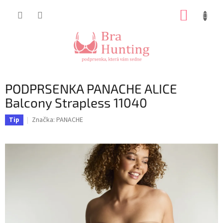
Přejít
NÁKUP
na
obsah
KOŠÍK
PODPRSENKA PANACHE ALICE
Balcony Strapless 11040
Značka:
PANACHE
Tip