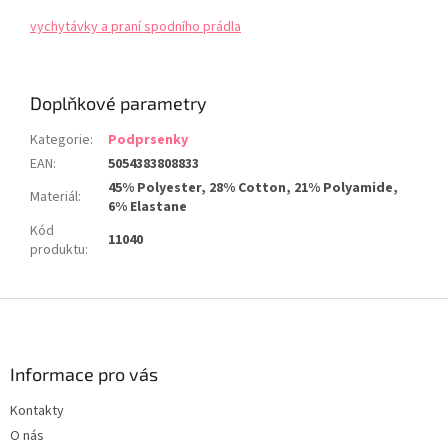
vychytávky a praní spodního prádla
Doplňkové parametry
Kategorie
:
Podprsenky
EAN
:
5054383808833
45% Polyester, 28% Cotton, 21% Polyamide,
Materiál
:
6% Elastane
Kód
11040
produktu
:
Z
á
p
a
Informace pro vás
t
Kontakty
í
O nás