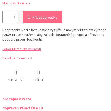
Možnosti doručení
Přidat do košíku
Podprsenka Rocha bez kostic a výztuže je novým přírůstkem výrobce
PANACHE.
Je navržena, aby zajistila dostatečně pevnou a přirozenou
podporu prsou i bez kostic.
PANACHE tabulka velikostí
Detailní informace
ZEPTAT SE
SDÍLET
prodejna v Praze
doprava v rámci ČR a EU