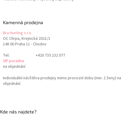
Kamenná prodejna
Bra Hunting s.r.o.
OC Chrpa, Krejnická 2021/1
148 00 Praha 11 - Chodov
Tel:
+420 733 232 077
VIP poradna
na objednání
Individuální návštěva prodejny mimo provozní dobu (min. 2 ženy) na
objednání.
Kde nás najdete?