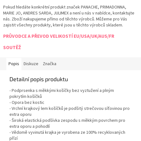
Pokud hledáte konkrétní produkt značek PANACHE, PRIMADONNA,
MARIE JO, ANDRES SARDA, JULIMEX a není u nás v nabídce, kontaktujte
nás. Zboží nakupujeme přímo od těchto výrobců. Můžeme pro Vás
zajistit všechny produkty, které jsou u těchto výrobců skladem.
PRŮVODCE A PŘEVOD VELIKOSTÍ EU/USA/UK/AUS/FR
SOUTĚŽ
Popis
Diskuze
Značka
Detailní popis produktu
- Podprsenka s měkkými košíčky bez vyztužení a plným
pokrytím košíčků
- Opora bez kostic
- Vrchní krajkový lem košíčků je podšitý strečovou síťovinou pro
extra oporu
- Široká elastická podšívka zespodu s měkkým povrchem pro
extra oporu a pohodlí
- Vědomě vyvinutá krajka je vyrobena ze 100% recyklovaných
přízí