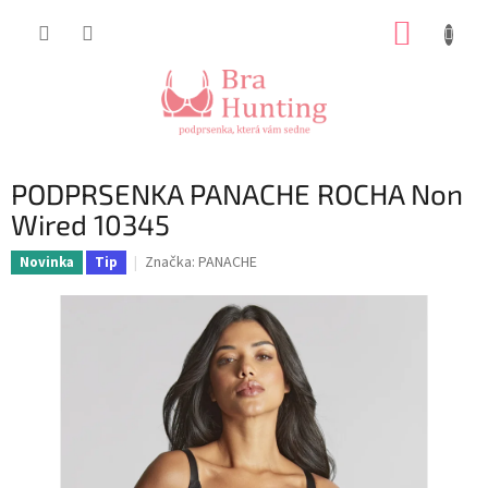
Přejít
NÁKUP
na
obsah
KOŠÍK
PODPRSENKA PANACHE ROCHA Non
Wired 10345
Značka:
PANACHE
Novinka
Tip