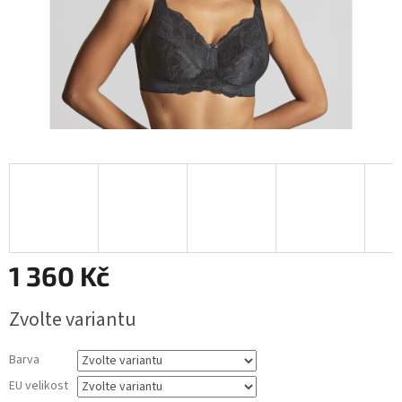
1 360 Kč
Měrná
Zvolte variantu
cena:
Barva
EU velikost