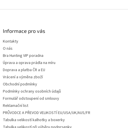
Z
á
p
a
Informace pro vás
t
Kontakty
í
O nás
Bra Hunting VIP poradna
Úprava a oprava prádla na míru
Doprava a platba ČR a EU
Vrácení a výměna zboží
Obchodní podmínky
Podmínky ochrany osobních údajů
Formulář odstoupení od smlouvy
Reklamační list
PRŮVODCE A PŘEVOD VELIKOSTÍ EU/USA/UK/AUS/FR
Tabulka velikostí kalhotky a boxerky
Tabulka velikostí při výběru podprsenky