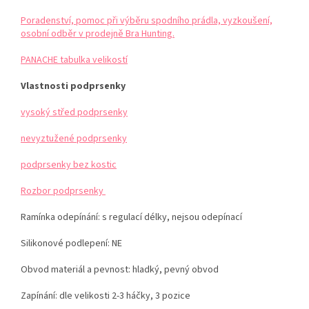
Poradenství, pomoc při výběru spodního prádla, vyzkoušení,
osobní odběr v prodejně Bra Hunting.
PANACHE tabulka velikostí
Vlastnosti podprsenky
vysoký střed podprsenky
nevyztužené podprsenky
podprsenky bez kostic
Rozbor podprsenky
Ramínka odepínání: s regulací délky, nejsou odepínací
Silikonové podlepení: NE
Obvod materiál a pevnost: hladký, pevný obvod
Zapínání: dle velikosti 2-3 háčky, 3 pozice