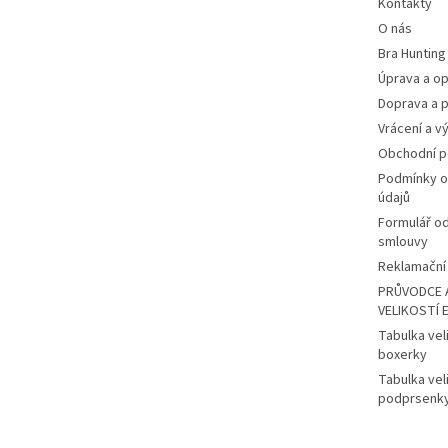
Kontakty
O nás
Bra Hunting
Úprava a op
Doprava a p
Vrácení a v
Obchodní 
Podmínky o
údajů
Formulář o
smlouvy
Reklamační 
PRŮVODCE 
VELIKOSTÍ 
Tabulka vel
boxerky
Tabulka vel
podprsenk