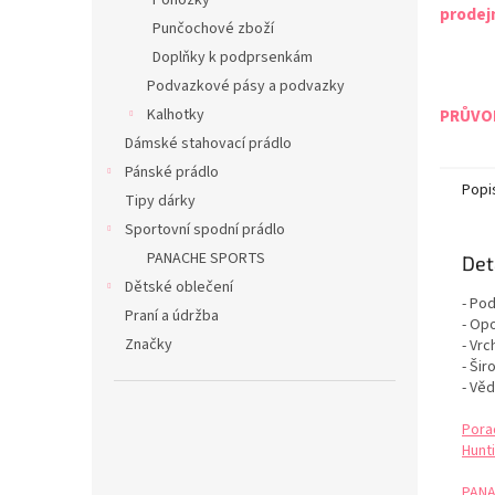
Ponožky
prodej
Punčochové zboží
Doplňky k podprsenkám
Podvazkové pásy a podvazky
Kalhotky
PRŮVOD
Dámské stahovací prádlo
Pánské prádlo
Popi
Tipy dárky
Sportovní spodní prádlo
PANACHE SPORTS
Det
Dětské oblečení
- Po
Praní a údržba
- Op
Značky
- Vrc
- Ši
- Vě
Pora
Hunti
PANA