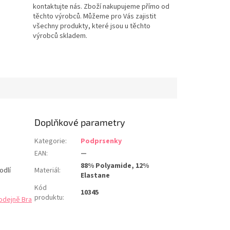
kontaktujte nás. Zboží nakupujeme přímo od
těchto výrobců. Můžeme pro Vás zajistit
všechny produkty, které jsou u těchto
výrobců skladem.
Doplňkové parametry
Kategorie
:
Podprsenky
EAN
:
—
88% Polyamide, 12%
odlí
Materiál
:
Elastane
Kód
10345
produktu
:
odejně Bra