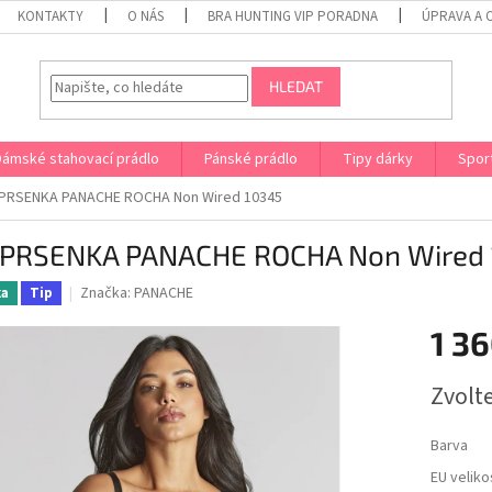
KONTAKTY
O NÁS
BRA HUNTING VIP PORADNA
ÚPRAVA A 
HLEDAT
Dámské stahovací prádlo
Pánské prádlo
Tipy dárky
Spor
PRSENKA PANACHE ROCHA Non Wired 10345
PRSENKA PANACHE ROCHA Non Wired 
Značka:
PANACHE
ka
Tip
1 36
Měrná
Zvolt
cena:
Barva
EU veliko