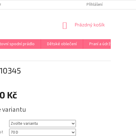
OPRAVA PRÁDLA NA MÍRU
DOPRAVA A PLATBA ČR A EU
Přihlášení
VRÁCENÍ A V
NÁKUPNÍ
Prázdný košík
KOŠÍK
tovní spodní prádlo
Dětské oblečení
Praní a údržba
Kont
10345
0 Kč
e variantu
st