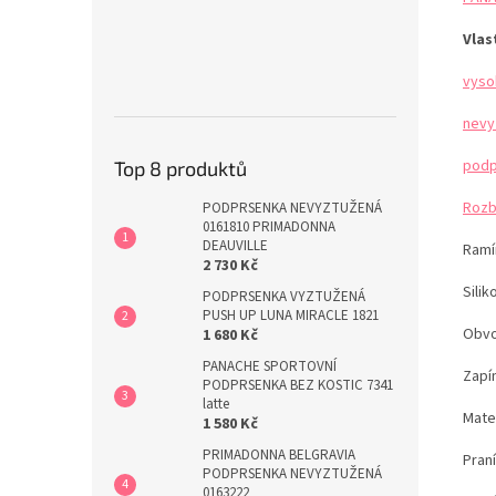
Vlas
vyso
nevy
podp
Top 8 produktů
Rozb
PODPRSENKA NEVYZTUŽENÁ
0161810 PRIMADONNA
DEAUVILLE
Ramí
2 730 Kč
Sili
PODPRSENKA VYZTUŽENÁ
PUSH UP LUNA MIRACLE 1821
Obvo
1 680 Kč
PANACHE SPORTOVNÍ
Zapín
PODPRSENKA BEZ KOSTIC 7341
latte
Mater
1 580 Kč
PRIMADONNA BELGRAVIA
Pran
PODPRSENKA NEVYZTUŽENÁ
0163222