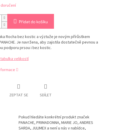
 doručení
Přidat do košíku
ka Rocha bez kostic a výztuže je novým přírůstkem
PANACHE.
Je navržena, aby zajistila dostatečně pevnou a
u podporu prsou i bez kostic.
abulka velikostí
informace
ZEPTAT SE
SDÍLET
Pokud hledáte konkrétní produkt značek
PANACHE, PRIMADONNA, MARIE JO, ANDRES
SARDA, JULIMEX a není u nás v nabídce,