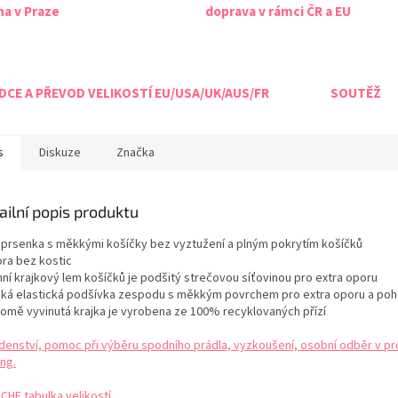
na v Praze
doprava v rámci ČR a EU
CE A PŘEVOD VELIKOSTÍ EU/USA/UK/AUS/FR
SOUTĚŽ
s
Diskuze
Značka
ailní popis produktu
dprsenka s měkkými košíčky bez vyztužení a plným pokrytím košíčků
ora bez kostic
hní krajkový lem košíčků je podšitý strečovou síťovinou pro extra oporu
roká elastická podšívka zespodu s měkkým povrchem pro extra oporu a poh
domě vyvinutá krajka je vyrobena ze 100% recyklovaných přízí
denství, pomoc při výběru spodního prádla, vyzkoušení, osobní odběr v pr
ng.
CHE tabulka velikostí