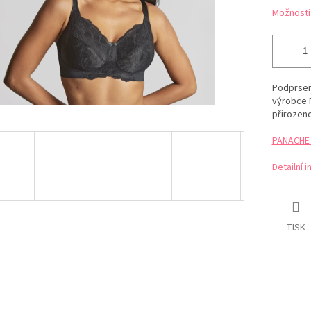
Možnosti
Podprsen
výrobce 
přirozeno
PANACHE t
Detailní 
TISK