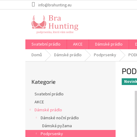
Přejít
info@brahunting.eu
na
obsah
Svatební prádlo
AKCE
Dámské prádlo
Domů
Dámské prádlo
Podprsenky
POD
P
POD
o
Přeskočit
s
Kategorie
kategorie
Novin
t
r
Svatební prádlo
a
AKCE
n
Dámské prádlo
n
í
Dámské noční prádlo
p
Dámská pyžama
a
Podprsenky