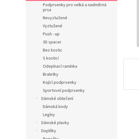
n
Podprsenky pro velká a nadměrná
e
prsa
l
Nevyztužené
Vyztužené
Push - up
3D spacer
Bez kostic
S kosticí
Odepínací ramínka
Braletky
Kojící podprsenky
Sportovní podprsenky
Dámské oblečení
Dámská body
Legíny
Dámské plavky
Doplňky