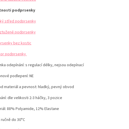
tnosti podprsenky
ký střed podprsenky
ztužené podprsenky
rsenky bez kostic
or podprsenky
nka odepínání: s regulací délky, nejsou odepínací
konové podlepení: NE
d materiál a pevnost: hladký, pevný obvod
ání: dle velikosti 2-3 háčky, 3 pozice
iál:
88% Polyamide, 12% Elastane
í ručně do 30°C