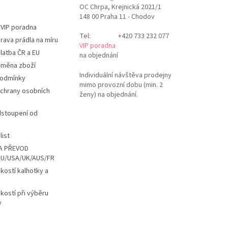
OC Chrpa, Krejnická 2021/1
148 00 Praha 11 - Chodov
 VIP poradna
Tel:
+420 733 232 077
rava prádla na míru
VIP poradna
latba ČR a EU
na objednání
ýměna zboží
Individuální návštěva prodejny
podmínky
mimo provozní dobu (min. 2
chrany osobních
ženy) na objednání.
dstoupení od
list
A PŘEVOD
EU/USA/UK/AUS/FR
ikostí kalhotky a
ikostí při výběru
y