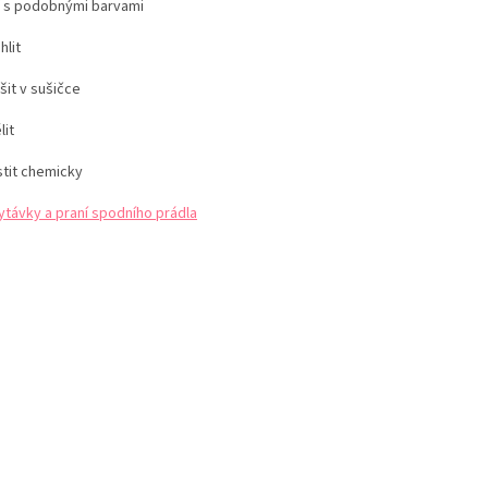
í s podobnými barvami
hlit
šit v sušičce
lit
stit chemicky
ytávky a praní spodního prádla