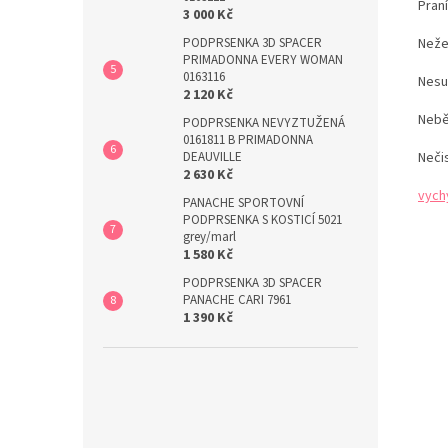
Pran
3 000 Kč
PODPRSENKA 3D SPACER
Neže
PRIMADONNA EVERY WOMAN
0163116
Nesu
2 120 Kč
Nebě
PODPRSENKA NEVYZTUŽENÁ
0161811 B PRIMADONNA
DEAUVILLE
Neči
2 630 Kč
vych
PANACHE SPORTOVNÍ
PODPRSENKA S KOSTICÍ 5021
grey/marl
1 580 Kč
PODPRSENKA 3D SPACER
PANACHE CARI 7961
1 390 Kč