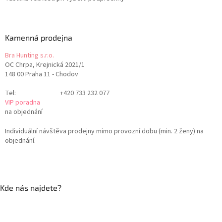
Kamenná prodejna
Bra Hunting s.r.o.
OC Chrpa, Krejnická 2021/1
148 00 Praha 11 - Chodov
Tel:
+420 733 232 077
VIP poradna
na objednání
Individuální návštěva prodejny mimo provozní dobu (min. 2 ženy) na
objednání.
Kde nás najdete?