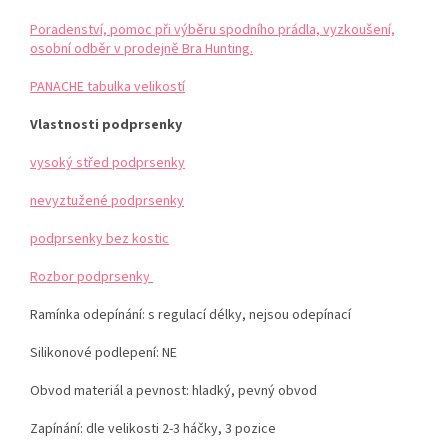
Poradenství, pomoc při výběru spodního prádla, vyzkoušení,
osobní odběr v prodejně Bra Hunting.
PANACHE tabulka velikostí
Vlastnosti podprsenky
vysoký střed podprsenky
nevyztužené podprsenky
podprsenky bez kostic
Rozbor podprsenky
Ramínka odepínání: s regulací délky, nejsou odepínací
Silikonové podlepení: NE
Obvod materiál a pevnost: hladký, pevný obvod
Zapínání: dle velikosti 2-3 háčky, 3 pozice