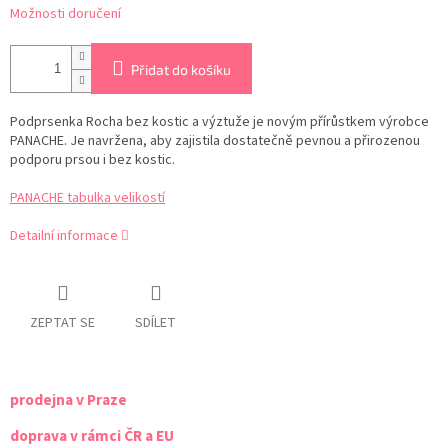
Možnosti doručení
Přidat do košíku
Podprsenka Rocha bez kostic a výztuže je novým přírůstkem výrobce
PANACHE.
Je navržena, aby zajistila dostatečně pevnou a přirozenou
podporu prsou i bez kostic.
PANACHE tabulka velikostí
Detailní informace
ZEPTAT SE
SDÍLET
prodejna v Praze
doprava v rámci ČR a EU