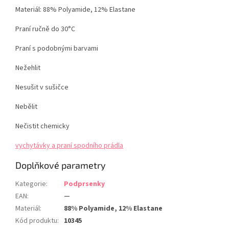
Materiál:
88% Polyamide, 12% Elastane
Praní ručně do 30°C
Praní s podobnými barvami
Nežehlit
Nesušit v sušičce
Nebělit
Nečistit chemicky
vychytávky a praní spodního prádla
Doplňkové parametry
Kategorie
:
Podprsenky
EAN
:
—
Materiál
:
88% Polyamide, 12% Elastane
Kód produktu
:
10345