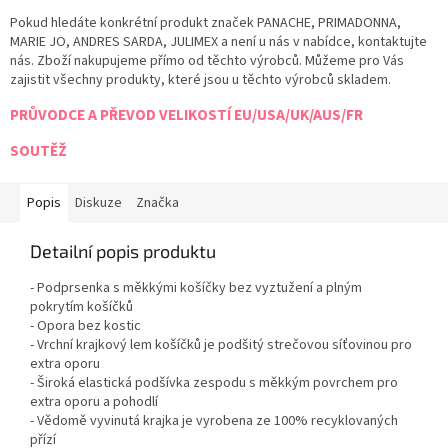
Pokud hledáte konkrétní produkt značek PANACHE, PRIMADONNA,
MARIE JO, ANDRES SARDA, JULIMEX a není u nás v nabídce, kontaktujte
nás. Zboží nakupujeme přímo od těchto výrobců. Můžeme pro Vás
zajistit všechny produkty, které jsou u těchto výrobců skladem.
PRŮVODCE A PŘEVOD VELIKOSTÍ EU/USA/UK/AUS/FR
SOUTĚŽ
Popis
Diskuze
Značka
Detailní popis produktu
- Podprsenka s měkkými košíčky bez vyztužení a plným
pokrytím košíčků
- Opora bez kostic
- Vrchní krajkový lem košíčků je podšitý strečovou síťovinou pro
extra oporu
- Široká elastická podšívka zespodu s měkkým povrchem pro
extra oporu a pohodlí
- Vědomě vyvinutá krajka je vyrobena ze 100% recyklovaných
přízí