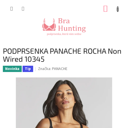
Přejít
NÁKUP
na
obsah
KOŠÍK
PODPRSENKA PANACHE ROCHA Non
Wired 10345
Značka:
PANACHE
Novinka
Tip