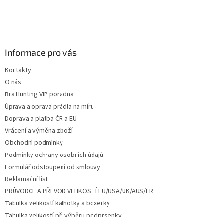
Z
á
p
a
Informace pro vás
t
Kontakty
í
O nás
Bra Hunting VIP poradna
Úprava a oprava prádla na míru
Doprava a platba ČR a EU
Vrácení a výměna zboží
Obchodní podmínky
Podmínky ochrany osobních údajů
Formulář odstoupení od smlouvy
Reklamační list
PRŮVODCE A PŘEVOD VELIKOSTÍ EU/USA/UK/AUS/FR
Tabulka velikostí kalhotky a boxerky
Tabulka velikostí při výběru podprsenky