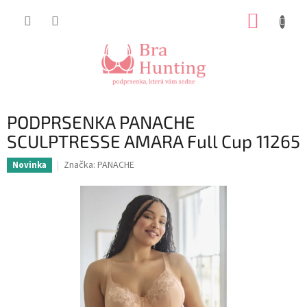
Přejít
NÁKUP
na
obsah
KOŠÍK
PODPRSENKA PANACHE
SCULPTRESSE AMARA Full Cup 11265
Značka:
PANACHE
Novinka