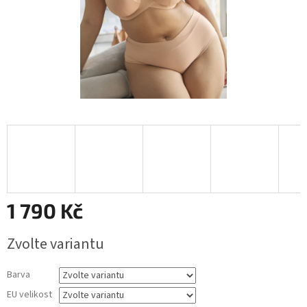
1 790 Kč
Měrná
Zvolte variantu
cena:
Barva
EU velikost