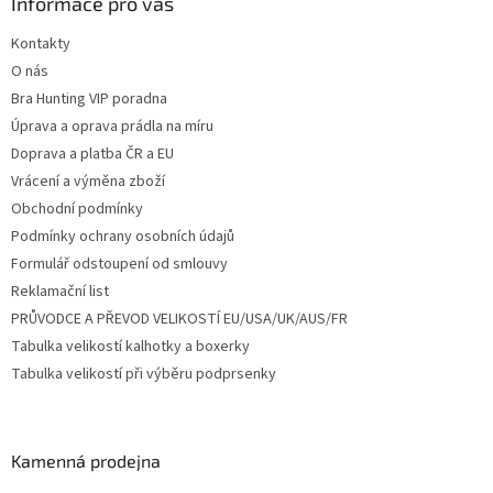
a
Informace pro vás
t
Kontakty
í
O nás
Bra Hunting VIP poradna
Úprava a oprava prádla na míru
Doprava a platba ČR a EU
Vrácení a výměna zboží
Obchodní podmínky
Podmínky ochrany osobních údajů
Formulář odstoupení od smlouvy
Reklamační list
PRŮVODCE A PŘEVOD VELIKOSTÍ EU/USA/UK/AUS/FR
Tabulka velikostí kalhotky a boxerky
Tabulka velikostí při výběru podprsenky
Kamenná prodejna