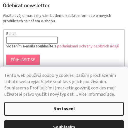
Odebírat newsletter
Vložte svůj e-mail a my vám budeme zasílat informace o nových
produktech na našem e-shopu.
E-mail
Vložením e-mailu souhlasíte s
podmínkami ochrany osobních údajů
PŘIHLÁSIT SE
Tento web používá soubory cookies. Dalším procházením
tohoto webu vyjadřujete souhlas s jejich používáním.
S
ouhlasem s Profilujícími (marketingovými) cookies mají
uživatelé právo využít i nový typ dat.
.. Více informací
zde
.
Nastavení
Vytvořil Shoptet
Souhlasím
Copyright 2026
Bra Hunting
. Všechna práva vyhrazena.