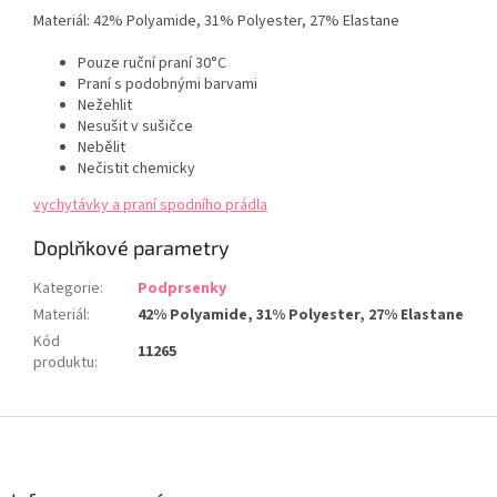
Materiál:
42% Polyamide, 31% Polyester, 27% Elastane
Pouze ruční praní 30°C
Praní s podobnými barvami
Nežehlit
Nesušit v sušičce
Nebělit
Nečistit chemicky
vychytávky a praní spodního prádla
Doplňkové parametry
Kategorie
:
Podprsenky
Materiál
:
42% Polyamide, 31% Polyester, 27% Elastane
Kód
11265
produktu
:
Z
á
p