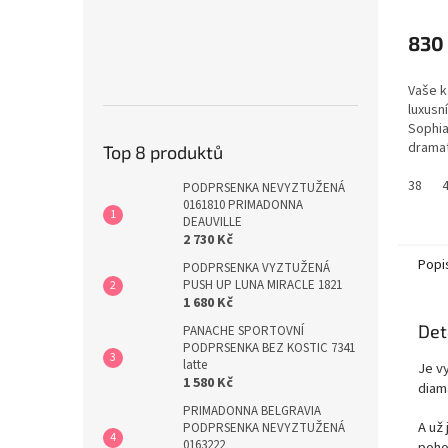
830
Vaše k
luxusn
Sophia
dramat
Top 8 produktů
geomet
měkkou
38
PODPRSENKA NEVYZTUŽENÁ
která 
0161810 PRIMADONNA
DEAUVILLE
tělu a
2 730 Kč
kalhot
sebev
Popi
PODPRSENKA VYZTUŽENÁ
velikos
PUSH UP LUNA MIRACLE 1821
1 680 Kč
Det
PANACHE SPORTOVNÍ
PODPRSENKA BEZ KOSTIC 7341
latte
Je v
1 580 Kč
diama
PRIMADONNA BELGRAVIA
A už
PODPRSENKA NEVYZTUŽENÁ
0163222
poho