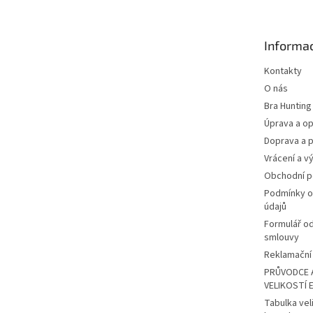
p
a
t
Informac
í
Kontakty
O nás
Bra Hunting
Úprava a op
Doprava a p
Vrácení a v
Obchodní 
Podmínky o
údajů
Formulář o
smlouvy
Reklamační 
PRŮVODCE 
VELIKOSTÍ 
Tabulka vel