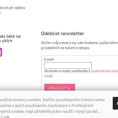
ikostí při výběru
y
Odebírat newsletter
nás také na
 sítích
Vložte svůj e-mail a my vám budeme zasílat info
produktech na našem e-shopu.
E-mail
Vložením e-mailu souhlasíte s
podmínkami ochr
údajů
PŘIHLÁSIT SE
oužívá soubory cookies. Dalším procházením tohoto webu
ouhlas s jejich používáním. S
ouhlasem s Profilujícími
ými) cookies mají uživatelé právo využít i nový typ dat.
..
cí
zde
.