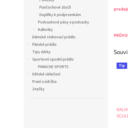
Ponožky
Punčochové zboží
prodej
Doplňky k podprsenkám
Podvazkové pásy a podvazky
Kalhotky
PRŮVOD
Dámské stahovací prádlo
Pánské prádlo
Souvi
Tipy dárky
Sportovní spodní prádlo
Tip
PANACHE SPORTS
Dětské oblečení
Praní a údržba
Značky
KALH
SCUL
Deep 