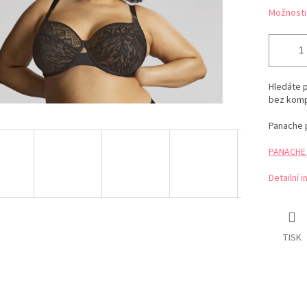
Možnosti
Hledáte 
bez kompr
Panache p
PANACHE t
Detailní 
TISK