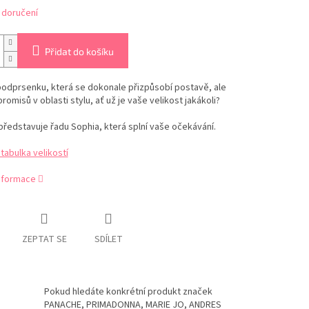
 doručení
Přidat do košíku
podprsenku, která se dokonale přizpůsobí postavě, ale
omisů v oblasti stylu, ať už je vaše velikost jakákoli?
ředstavuje řadu Sophia, která splní vaše očekávání.
abulka velikostí
informace
ZEPTAT SE
SDÍLET
Pokud hledáte konkrétní produkt značek
PANACHE, PRIMADONNA, MARIE JO, ANDRES