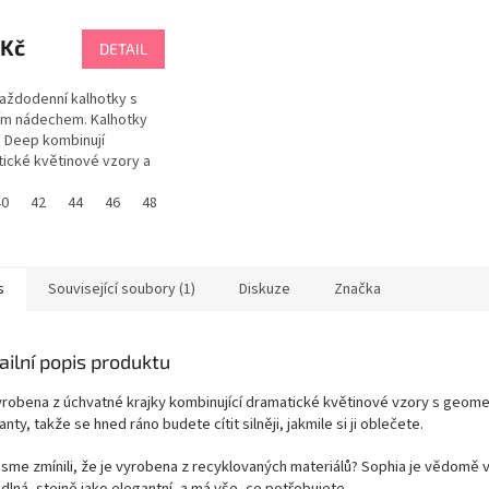
 Kč
DETAIL
aždodenní kalhotky s
ím nádechem. Kalhotky
 Deep kombinují
ické květinové vzory a
rické diamanty s
 strečovou krajkou,
40
42
44
46
48
50
se přizpůsobí vašemu
 vytvářejí tak dokonalé
ky, které vám zvýší
ědomí. PANACHE tabulka
s
Související soubory (1)
Diskuze
Značka
tí
ailní popis produktu
yrobena z úchvatné krajky kombinující dramatické květinové vzory s geome
nty, takže se hned ráno budete cítit silněji, jakmile si ji oblečete.
 jsme zmínili, že je vyrobena z recyklovaných materiálů? Sophia je vědomě v
dlná, stejně jako elegantní, a má vše, co potřebujete.