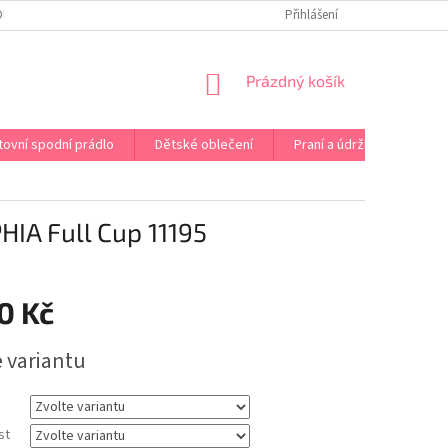
OPRAVA PRÁDLA NA MÍRU
DOPRAVA A PLATBA ČR A EU
Přihlášení
VRÁCENÍ A V
NÁKUPNÍ
Prázdný košík
KOŠÍK
tovní spodní prádlo
Dětské oblečení
Praní a údržba
Kont
A Full Cup 11195
0 Kč
e variantu
st