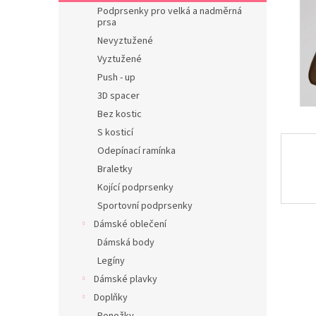
n
Podprsenky pro velká a nadměrná
e
prsa
l
Nevyztužené
Vyztužené
Push - up
3D spacer
Bez kostic
S kosticí
Odepínací ramínka
Braletky
Kojící podprsenky
Sportovní podprsenky
Dámské oblečení
Dámská body
Legíny
Dámské plavky
Doplňky