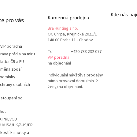
Kde nás naj
Kamenná prodejna
e pro vás
Bra Hunting s.r.o.
OC Chrpa, Krejnická 2021/1
148 00 Praha 11 - Chodov
 VIP poradna
Tel:
+420 733 232 077
rava prádla na míru
VIP poradna
latba ČR a EU
na objednání
ýměna zboží
Individuální návštěva prodejny
podmínky
mimo provozní dobu (min. 2
chrany osobních
ženy) na objednání.
dstoupení od
list
A PŘEVOD
EU/USA/UK/AUS/FR
ikostí kalhotky a