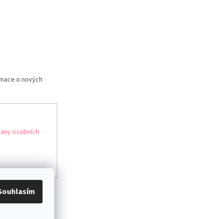
rmace o nových
any osobních
Souhlasím