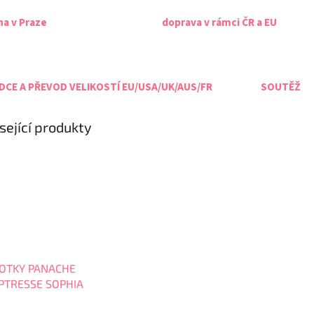
na v Praze
doprava v rámci ČR a EU
CE A PŘEVOD VELIKOSTÍ EU/USA/UK/AUS/FR
SOUTĚŽ
sející produkty
OTKY PANACHE
PTRESSE SOPHIA
Brief 11192