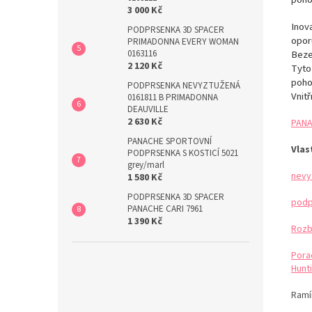
3 000 Kč
Inov
PODPRSENKA 3D SPACER
opor
PRIMADONNA EVERY WOMAN
Beze
0163116
2 120 Kč
Tyto
pohod
PODPRSENKA NEVYZTUŽENÁ
Vnit
0161811 B PRIMADONNA
DEAUVILLE
2 630 Kč
PANA
PANACHE SPORTOVNÍ
Vlas
PODPRSENKA S KOSTICÍ 5021
grey/marl
nevy
1 580 Kč
PODPRSENKA 3D SPACER
podp
PANACHE CARI 7961
1 390 Kč
Rozb
Pora
Hunti
Ramí