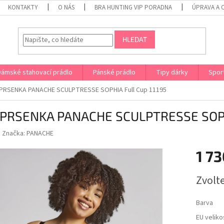
KONTAKTY
O NÁS
BRA HUNTING VIP PORADNA
ÚPRAVA A 
HLEDAT
Dámské stahovací prádlo
Pánské prádlo
Tipy dárky
Spor
RSENKA PANACHE SCULPTRESSE SOPHIA Full Cup 11195
PRSENKA PANACHE SCULPTRESSE SOPHI
Značka:
PANACHE
1 73
Měrná
Zvolt
cena:
Barva
EU veliko