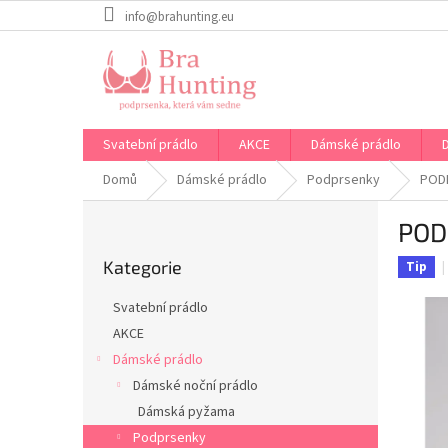
Přejít
info@brahunting.eu
na
obsah
Svatební prádlo
AKCE
Dámské prádlo
Domů
Dámské prádlo
Podprsenky
PODP
P
POD
o
Přeskočit
s
Kategorie
kategorie
Tip
t
r
Svatební prádlo
a
AKCE
n
Dámské prádlo
n
í
Dámské noční prádlo
p
Dámská pyžama
a
Podprsenky