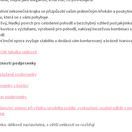
ativní nekonečná krajka se přizpůsobí vašim jedinečným křivkám a poskytn
u, která se s vámi pohybuje.
švý, hladký povrch pro celodenní pohodlí a bezchybný vzhled pod jakýmkol
 kostice s výztuhami, vyrobené pro pohodlí, nabízejí bezešvou kombinaci s
lí.
řní boční opora zvyšuje stabilitu a dodává vám konturovaný a krásně tvarov
CHE tabulka velikostí
tnosti podprsenky
ztužené podprsenky
rsenky s kosticí
or podprsenky
denství, pomoc při výběru spodního prádla, vyzkoušení, osobní odběr v pr
ng.
nka:
délkově nastavitelná, s větší velikostí se rozšiřují