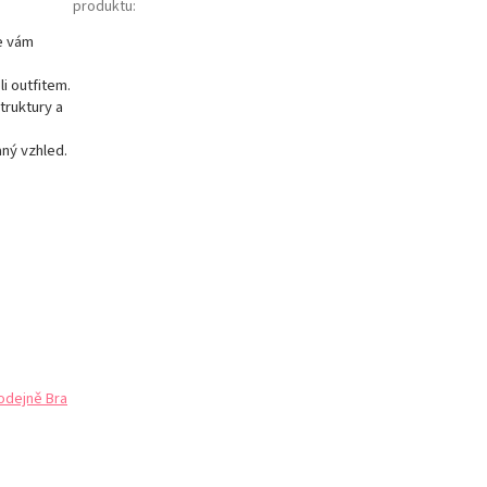
produktu
:
e vám
i outfitem.
truktury a
aný vzhled.
odejně Bra