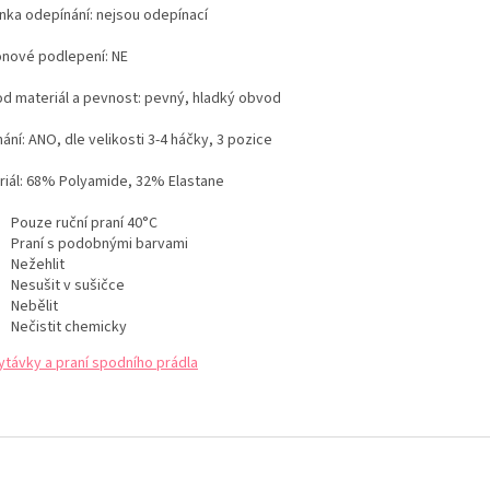
nka odepínání: nejsou odepínací
konové podlepení: NE
d materiál a pevnost: pevný, hladký obvod
ání: ANO, dle velikosti 3-4 háčky, 3 pozice
iál:
68% Polyamide, 32% Elastane
Pouze ruční praní 40°C
Praní s podobnými barvami
Nežehlit
Nesušit v sušičce
Nebělit
Nečistit chemicky
ytávky a praní spodního prádla