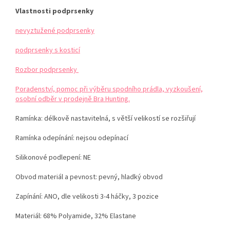
Vlastnosti podprsenky
nevyztužené podprsenky
podprsenky s kosticí
Rozbor podprsenky
Poradenství, pomoc při výběru spodního prádla, vyzkoušení,
osobní odběr v prodejně Bra Hunting.
Ramínka:
délkově nastavitelná, s větší velikostí se rozšiřují
Ramínka odepínání: nejsou odepínací
Silikonové podlepení: NE
Obvod materiál a pevnost: pevný, hladký obvod
Zapínání: ANO, dle velikosti 3-4 háčky, 3 pozice
Materiál:
68% Polyamide, 32% Elastane