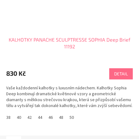
KALHOTKY PANACHE SCULPTRESSE SOPHIA Deep Brief
11192
830 Kč
DETAIL
Vaše každodenní kalhotky s luxusním nádechem. Kalhotky Sophia
Deep kombinují dramatické květinové vzory a geometrické
diamanty s měkkou strečovou krajkou, která se přizpůsobí vašemu
tělu a vytvářejí tak dokonalé kalhotky, které vám zvýší sebevědomí.
PANACHE tabulka velikostí
38
40
42
44
46
48
50