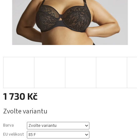
1 730 Kč
Měrná
Zvolte variantu
cena:
Barva
EU velikost