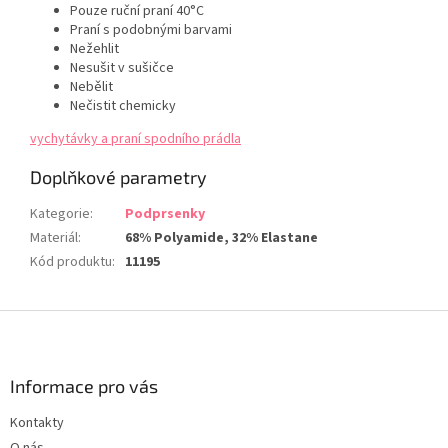
Pouze ruční praní 40°C
Praní s podobnými barvami
Nežehlit
Nesušit v sušičce
Nebělit
Nečistit chemicky
vychytávky a praní spodního prádla
Doplňkové parametry
Kategorie
:
Podprsenky
Materiál
:
68% Polyamide, 32% Elastane
Kód produktu
:
11195
Z
á
p
a
Informace pro vás
t
Kontakty
í