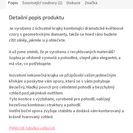
Popis
Související soubory (1)
Diskuze
Značka
Detailní popis produktu
Je vyrobena z úchvatné krajky kombinující dramatické květinové
vzory s geometrickými diamanty, takže se hned ráno budete
cítit silněji, jakmile si ji oblečete.
A už jsme zmínili, že je vyrobena z recyklovaných materiálů?
Sophia je vědomě vyvinutá a pohodlná, stejně jako elegantní, a
má vše, co potřebujete.
Inovativní nekonečná krajka se přizpůsobí vašim jedinečným
křivkám a poskytne vám oporu, která se s vámi pohybuje.
Bezešvý, hladký povrch pro celodenní pohodlí a bezchybný
vzhled pod jakýmkoli outfitem.
Tyto kostice s výztuhami, vyrobené pro pohodlí, nabízejí
bezešvou kombinaci struktury a pohodlí.
Vnitřní boční opora zvyšuje stabilitu a dodává vám konturovaný a
krásně tvarovaný vzhled.
PANACHE tabulka velikostí