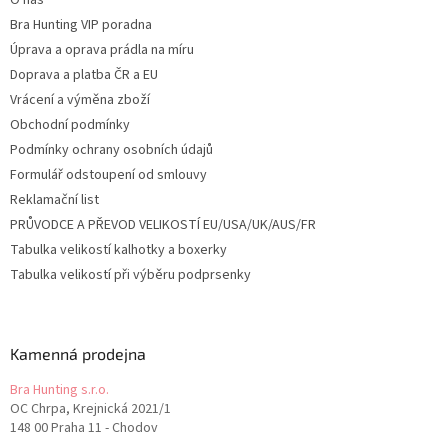
O nás
Bra Hunting VIP poradna
Úprava a oprava prádla na míru
Doprava a platba ČR a EU
Vrácení a výměna zboží
Obchodní podmínky
Podmínky ochrany osobních údajů
Formulář odstoupení od smlouvy
Reklamační list
PRŮVODCE A PŘEVOD VELIKOSTÍ EU/USA/UK/AUS/FR
Tabulka velikostí kalhotky a boxerky
Tabulka velikostí při výběru podprsenky
Kamenná prodejna
Bra Hunting s.r.o.
OC Chrpa, Krejnická 2021/1
148 00 Praha 11 - Chodov