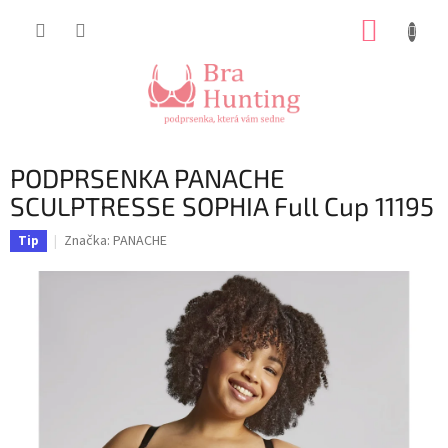
Přejít
NÁKUP
na
obsah
KOŠÍK
PODPRSENKA PANACHE
SCULPTRESSE SOPHIA Full Cup 11195
Značka:
PANACHE
Tip