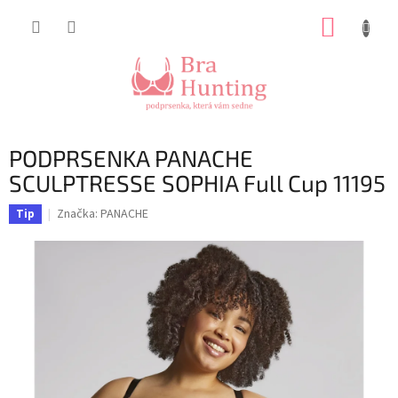
Přejít
NÁKUP
na
obsah
KOŠÍK
PODPRSENKA PANACHE
SCULPTRESSE SOPHIA Full Cup 11195
Značka:
PANACHE
Tip