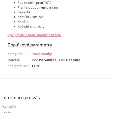
Pouze ruční praní 40°C
Praní s podobnými barvami
Nežehlit
Nesušit v sušičce
Nebělit
Nečistit chemicky
vychytávky a praní spodního prádla
Doplňkové parametry
Kategorie
:
Podprsenky
Materiál
:
68% Polyamide, 32% Elastane
Kód produktu
:
11195
Z
á
p
a
Informace pro vás
t
Kontakty
í