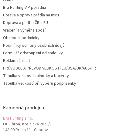
O nás
Bra Hunting VIP poradna
Úprava a oprava prádla na míru
Doprava a platba ČR a EU
Vrácení a výměna zboží
Obchodní podmínky
Podmínky ochrany osobních údajů
Formulář odstoupení od smlouvy
Reklamační list
PRŮVODCE A PŘEVOD VELIKOSTÍ EU/USA/UK/AUS/FR
Tabulka velikostí kalhotky a boxerky
Tabulka velikostí při výběru podprsenky
Kamenná prodejna
Bra Hunting s.r.o.
OC Chrpa, Krejnická 2021/1
148 00 Praha 11 - Chodov