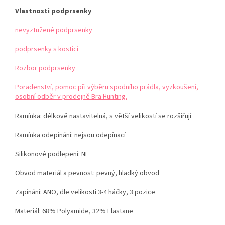
Vlastnosti podprsenky
nevyztužené podprsenky
podprsenky s kosticí
Rozbor podprsenky
Poradenství, pomoc při výběru spodního prádla, vyzkoušení,
osobní odběr v prodejně Bra Hunting.
Ramínka:
délkově nastavitelná, s větší velikostí se rozšiřují
Ramínka odepínání: nejsou odepínací
Silikonové podlepení: NE
Obvod materiál a pevnost: pevný, hladký obvod
Zapínání: ANO, dle velikosti 3-4 háčky, 3 pozice
Materiál:
68% Polyamide, 32% Elastane