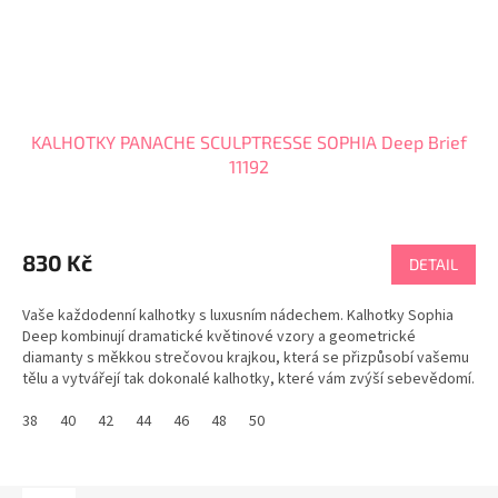
KALHOTKY PANACHE SCULPTRESSE SOPHIA Deep Brief
11192
830 Kč
DETAIL
Vaše každodenní kalhotky s luxusním nádechem. Kalhotky Sophia
Deep kombinují dramatické květinové vzory a geometrické
diamanty s měkkou strečovou krajkou, která se přizpůsobí vašemu
tělu a vytvářejí tak dokonalé kalhotky, které vám zvýší sebevědomí.
PANACHE tabulka velikostí
38
40
42
44
46
48
50