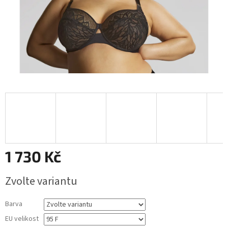
1 730 Kč
Měrná
Zvolte variantu
cena:
Barva
EU velikost