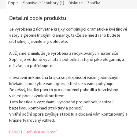
Popis
Související soubory (1)
Diskuze
Značka
Detailní popis produktu
Je vyrobena z úchvatné krajky kombinující dramatické květinové
vzory s geometrickými diamanty, takže se hned ráno budete
cítit silněji, jakmile si ji oblečete.
A už jsme zmínili, že je vyrobena z recyklovaných materiálů?
Sophia je vědomě vyvinutá a pohodlná, stejně jako elegantní, a
má vše, co potřebujete.
Inovativní nekonečná krajka se přizpůsobí vašim jedinečným
křivkám a poskytne vám oporu, která se s vámi pohybuje.
Bezešvý, hladký povrch pro celodenní pohodlí a bezchybný
vzhled pod jakýmkoli outfitem.
Tyto kostice s výztuhami, vyrobené pro pohodlí, nabízejí
bezešvou kombinaci struktury a pohodlí.
Vnitřní boční opora zvyšuje stabilitu a dodává vám konturovaný a
krásně tvarovaný vzhled.
PANACHE tabulka velikostí